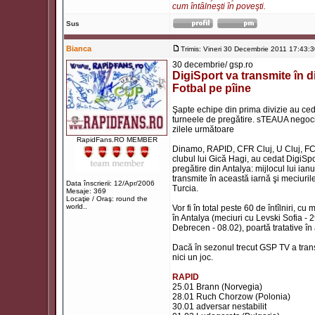
cum întâlneşti în poveşti.
Sus
Bianca
Trimis: Vineri 30 Decembrie 2011 17:43:
30 decembrie/ gsp.ro
DigiSport va transmite în d
Fotbal pe pîine
Şapte echipe din prima divizie au cedat
turneele de pregătire. sTEAUA negoci
zilele următoare
RapidFans.RO MEMBER
Dinamo, RAPID, CFR Cluj, U Cluj, FC Va
clubul lui Gică Hagi, au cedat DigiSpo
pregătire din Antalya: mijlocul lui ia
transmite în această iarnă şi meciurile 
Data înscrierii: 12/Apr/2006
Turcia.
Mesaje: 369
Locaţie / Oraş: round the
world..
Vor fi în total peste 60 de întîlniri,
în Antalya (meciuri cu Levski Sofia -
Debrecen - 08.02), poartă tratative în 
Dacă în sezonul trecut GSP TV a trans
nici un joc.
RAPID
25.01 Brann (Norvegia)
28.01 Ruch Chorzow (Polonia)
30.01 adversar nestabilit