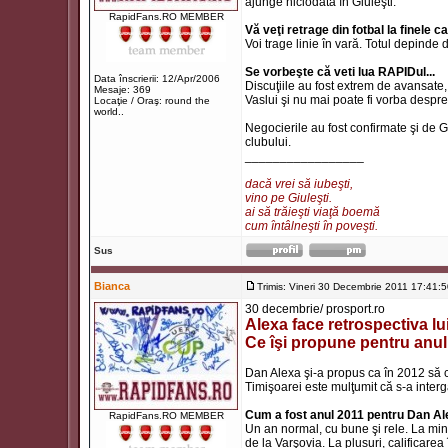
ajunge niciodată în Giuleşti.
RapidFans.RO MEMBER
Vă veţi retrage din fotbal la finele 
Voi trage linie în vară. Totul depinde
Se vorbeşte că veti lua RAPIDul...
Data înscrierii: 12/Apr/2006
Discuţiile au fost extrem de avansate, d
Mesaje: 369
Vaslui şi nu mai poate fi vorba despr
Locaţie / Oraş: round the
world..
Negocierile au fost confirmate şi de 
clubului.
_________________
dacă vrei să iubeşti,
vino pe Giuleşti.
ai să trăieşti viaţă boemă
cum întâlneşti în poveşti.
Sus
Bianca
Trimis: Vineri 30 Decembrie 2011 17:41:
30 decembrie/ prosport.ro
Alexa face retrospectiva lui
Ce îşi propune pentru anu
Dan Alexa şi-a propus ca în 2012 să c
Timişoarei este mulţumit că s-a inter
Cum a fost anul 2011 pentru Dan A
RapidFans.RO MEMBER
Un an normal, cu bune şi rele. La min
de la Varşovia. La plusuri, calificar