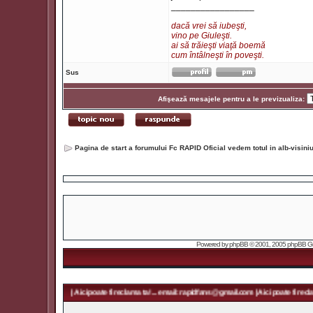
_________________
dacă vrei să iubeşti,
vino pe Giuleşti.
ai să trăieşti viaţă boemă
cum întâlneşti în poveşti.
Sus
Afişează mesajele pentru a le previzualiza:
Pagina de start a forumului Fc RAPID Oficial vedem totul in alb-visin
Powered by
phpBB
© 2001, 2005 phpBB Grou
ans@gmail.com | Aici poate fi reclama ta! ... email: rapidfans@gmail.com | Aici poate fi reclama ta