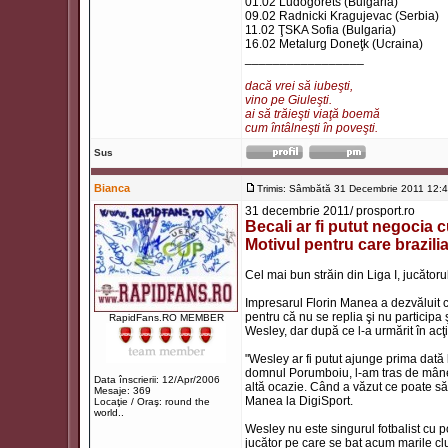
01.02 Ludogorets (Bulgaria)
09.02 Radnicki Kragujevac (Serbia)
11.02 ŢSKA Sofia (Bulgaria)
16.02 Metalurg Doneţk (Ucraina)
_________________
dacă vrei să iubeşti,
vino pe Giuleşti.
ai să trăieşti viaţă boemă
cum întâlneşti în poveşti.
Sus
Bianca
Trimis: Sâmbătă 31 Decembrie 2011 12:
31 decembrie 2011/ prosport.ro
Becali ar fi putut negocia
Motivul pentru care brazil
Cel mai bun străin din Liga I, jucătoru
Impresarul Florin Manea a dezvăluit că
pentru că nu se replia şi nu participa
RapidFans.RO MEMBER
Wesley, dar după ce l-a urmărit în acţi
"Wesley ar fi putut ajunge prima dat
domnul Porumboiu, l-am tras de mânec
Data înscrierii: 12/Apr/2006
altă ocazie. Când a văzut ce poate să f
Mesaje: 369
Manea la DigiSport.
Locaţie / Oraş: round the
world..
Wesley nu este singurul fotbalist cu p
jucător pe care se bat acum marile club