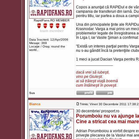
Copos a anunţat că RAPIDul e de vânza
campania de transferuri din iarnă. Du
pentru titlu, iar partea a doua a camp
RapidFans.RO MEMBER
Una din principalele ţinte ale RAPID
Krasnodar. Varga a mai prins un meci 
problemelor legate de înregistrarea ac
în Liga I, iar Vasile Şiman a confirmat 
Data înscrierii: 12/Apr/2006
Mesaje: 369
"Există un interes parţial pentru Varg
Locaţie / Oraş: round the
world..
nu s-au gândit încă la pretenţiile club
1 meci a jucat Dacian Varga pentru 
_________________
dacă vrei să iubeşti,
vino pe Giuleşti.
ai să trăieşti viaţă boemă
cum întâlneşti în poveşti.
Sus
Bianca
Trimis: Vineri 30 Decembrie 2011 17:38:
30 decembrie/ prosport.ro
Porumboiu nu va ajunge la
Cine a stricat cea mai mare
Adrian Porumboiou a vorbit despre ev
priveşte plecarea de la Vaslui mai are