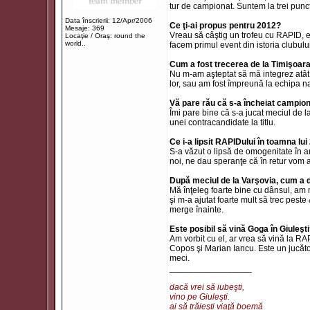
tur de campionat. Suntem la trei punc
Data înscrierii: 12/Apr/2006
Ce ţi-ai propus pentru 2012?
Mesaje: 369
Vreau să câştig un trofeu cu RAPID, e
Locaţie / Oraş: round the
world..
facem primul event din istoria clubului
Cum a fost trecerea de la Timişoar
Nu m-am aşteptat să mă integrez atât 
lor, sau am fost împreună la echipa na
Vă pare rău că s-a încheiat campion
Îmi pare bine că s-a jucat meciul de la
unei contracandidate la titlu.
Ce i-a lipsit RAPIDului în toamna lu
S-a văzut o lipsă de omogenitate în a
noi, ne dau speranţe că în retur vom 
După meciul de la Varşovia, cum a 
Mă înţeleg foarte bine cu dânsul, am m
şi m-a ajutat foarte mult să trec pes
merge înainte.
Este posibil să vină Goga în Giuleşt
Am vorbit cu el, ar vrea să vină la R
Copos şi Marian Iancu. Este un jucăto
meci.
_________________
dacă vrei să iubeşti,
vino pe Giuleşti.
ai să trăieşti viaţă boemă