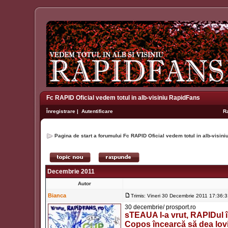
Fc RAPID Oficial vedem totul in alb-visiniu RapidFans
Înregistrare
|
Autentificare
R
Pagina de start a forumului Fc RAPID Oficial vedem totul in alb-visin
Decembrie 2011
Autor
Bianca
Trimis: Vineri 30 Decembrie 2011 17:36:
30 decembrie/ prosport.ro
sTEAUA l-a vrut, RAPIDul îl
Copos încearcă să dea lovit