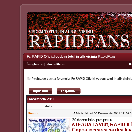
Fc RAPID Oficial vedem totul in alb-visiniu RapidFans
Înregistrare
|
Autentificare
R
Pagina de start a forumului Fc RAPID Oficial vedem totul in alb-visin
Decembrie 2011
Autor
Bianca
Trimis: Vineri 30 Decembrie 2011 17:36:
30 decembrie/ prosport.ro
sTEAUA l-a vrut, RAPIDul îl
Copos încearcă să dea lovit