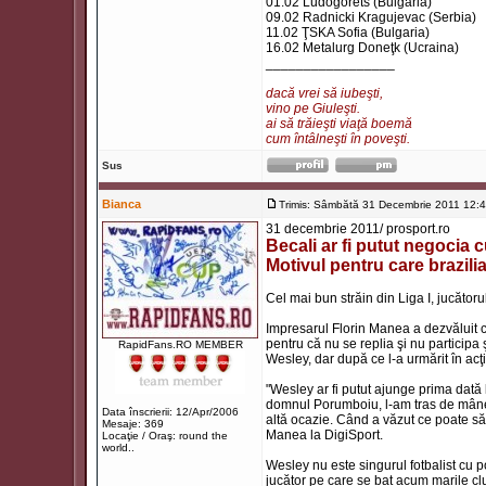
01.02 Ludogorets (Bulgaria)
09.02 Radnicki Kragujevac (Serbia)
11.02 ŢSKA Sofia (Bulgaria)
16.02 Metalurg Doneţk (Ucraina)
_________________
dacă vrei să iubeşti,
vino pe Giuleşti.
ai să trăieşti viaţă boemă
cum întâlneşti în poveşti.
Sus
Bianca
Trimis: Sâmbătă 31 Decembrie 2011 12:
31 decembrie 2011/ prosport.ro
Becali ar fi putut negocia
Motivul pentru care brazil
Cel mai bun străin din Liga I, jucătoru
Impresarul Florin Manea a dezvăluit că
pentru că nu se replia şi nu participa
RapidFans.RO MEMBER
Wesley, dar după ce l-a urmărit în acţi
"Wesley ar fi putut ajunge prima dat
domnul Porumboiu, l-am tras de mânec
Data înscrierii: 12/Apr/2006
altă ocazie. Când a văzut ce poate să f
Mesaje: 369
Manea la DigiSport.
Locaţie / Oraş: round the
world..
Wesley nu este singurul fotbalist cu p
jucător pe care se bat acum marile club