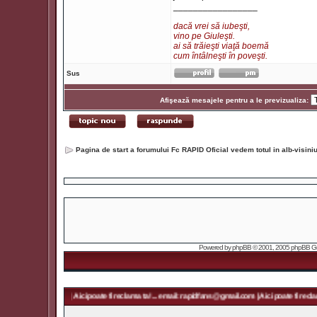
_________________
dacă vrei să iubeşti,
vino pe Giuleşti.
ai să trăieşti viaţă boemă
cum întâlneşti în poveşti.
Sus
Afişează mesajele pentru a le previzualiza:
Pagina de start a forumului Fc RAPID Oficial vedem totul in alb-visin
Powered by
phpBB
© 2001, 2005 phpBB Grou
ans@gmail.com | Aici poate fi reclama ta! ... email: rapidfans@gmail.com | Aici poate fi reclama ta!