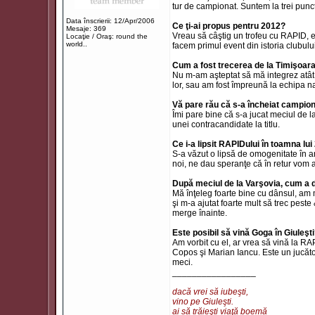
tur de campionat. Suntem la trei punc
Data înscrierii: 12/Apr/2006
Ce ţi-ai propus pentru 2012?
Mesaje: 369
Vreau să câştig un trofeu cu RAPID, e
Locaţie / Oraş: round the
world..
facem primul event din istoria clubului
Cum a fost trecerea de la Timişoar
Nu m-am aşteptat să mă integrez atât 
lor, sau am fost împreună la echipa na
Vă pare rău că s-a încheiat campion
Îmi pare bine că s-a jucat meciul de la
unei contracandidate la titlu.
Ce i-a lipsit RAPIDului în toamna lu
S-a văzut o lipsă de omogenitate în a
noi, ne dau speranţe că în retur vom 
După meciul de la Varşovia, cum a 
Mă înţeleg foarte bine cu dânsul, am m
şi m-a ajutat foarte mult să trec pes
merge înainte.
Este posibil să vină Goga în Giuleşt
Am vorbit cu el, ar vrea să vină la R
Copos şi Marian Iancu. Este un jucăto
meci.
_________________
dacă vrei să iubeşti,
vino pe Giuleşti.
ai să trăieşti viaţă boemă