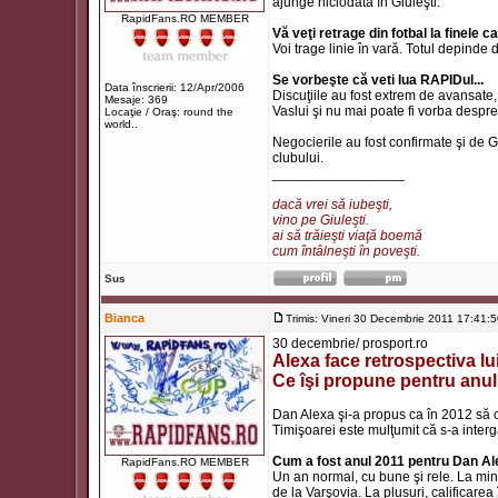
ajunge niciodată în Giuleşti.
RapidFans.RO MEMBER
Vă veţi retrage din fotbal la finele 
Voi trage linie în vară. Totul depinde
Se vorbeşte că veti lua RAPIDul...
Data înscrierii: 12/Apr/2006
Discuţiile au fost extrem de avansate, d
Mesaje: 369
Vaslui şi nu mai poate fi vorba despr
Locaţie / Oraş: round the
world..
Negocierile au fost confirmate şi de 
clubului.
_________________
dacă vrei să iubeşti,
vino pe Giuleşti.
ai să trăieşti viaţă boemă
cum întâlneşti în poveşti.
Sus
Bianca
Trimis: Vineri 30 Decembrie 2011 17:41:
30 decembrie/ prosport.ro
Alexa face retrospectiva lui
Ce îşi propune pentru anu
Dan Alexa şi-a propus ca în 2012 să c
Timişoarei este mulţumit că s-a inter
Cum a fost anul 2011 pentru Dan A
RapidFans.RO MEMBER
Un an normal, cu bune şi rele. La min
de la Varşovia. La plusuri, calificar