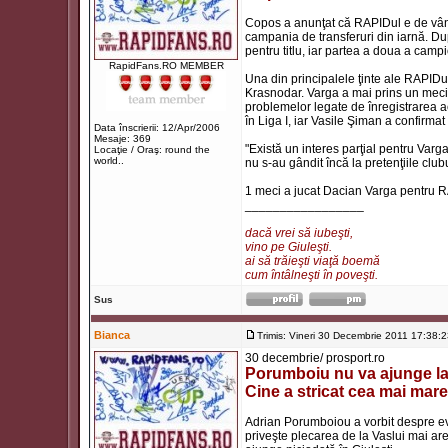
Copos a anunţat că RAPIDul e de vânza
campania de transferuri din iarnă. Du
pentru titlu, iar partea a doua a camp
RapidFans.RO MEMBER
Una din principalele ţinte ale RAPID
Krasnodar. Varga a mai prins un meci 
problemelor legate de înregistrarea ac
în Liga I, iar Vasile Şiman a confirmat 
Data înscrierii: 12/Apr/2006
Mesaje: 369
"Există un interes parţial pentru Varg
Locaţie / Oraş: round the
world..
nu s-au gândit încă la pretenţiile club
1 meci a jucat Dacian Varga pentru 
_________________
dacă vrei să iubeşti,
vino pe Giuleşti.
ai să trăieşti viaţă boemă
cum întâlneşti în poveşti.
Sus
Bianca
Trimis: Vineri 30 Decembrie 2011 17:38:
30 decembrie/ prosport.ro
Porumboiu nu va ajunge la
Cine a stricat cea mai mare
Adrian Porumboiou a vorbit despre ev
priveşte plecarea de la Vaslui mai are