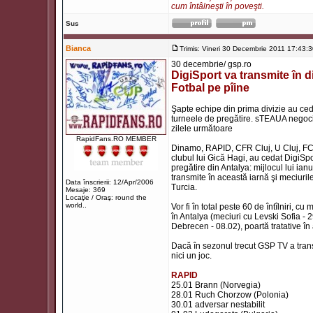
cum întâlneşti în poveşti.
Sus
Bianca
Trimis: Vineri 30 Decembrie 2011 17:43:
30 decembrie/ gsp.ro
DigiSport va transmite în d
Fotbal pe pîine
Şapte echipe din prima divizie au cedat
turneele de pregătire. sTEAUA negoci
zilele următoare
RapidFans.RO MEMBER
Dinamo, RAPID, CFR Cluj, U Cluj, FC Va
clubul lui Gică Hagi, au cedat DigiSpo
pregătire din Antalya: mijlocul lui ia
transmite în această iarnă şi meciurile 
Data înscrierii: 12/Apr/2006
Turcia.
Mesaje: 369
Locaţie / Oraş: round the
world..
Vor fi în total peste 60 de întîlniri,
în Antalya (meciuri cu Levski Sofia -
Debrecen - 08.02), poartă tratative în 
Dacă în sezonul trecut GSP TV a trans
nici un joc.
RAPID
25.01 Brann (Norvegia)
28.01 Ruch Chorzow (Polonia)
30.01 adversar nestabilit