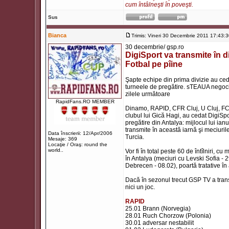
cum întâlneşti în poveşti.
Sus
Bianca
Trimis: Vineri 30 Decembrie 2011 17:43:
30 decembrie/ gsp.ro
DigiSport va transmite în d
Fotbal pe pîine
Şapte echipe din prima divizie au cedat
turneele de pregătire. sTEAUA negoci
zilele următoare
RapidFans.RO MEMBER
Dinamo, RAPID, CFR Cluj, U Cluj, FC Va
clubul lui Gică Hagi, au cedat DigiSpo
pregătire din Antalya: mijlocul lui ia
transmite în această iarnă şi meciurile 
Data înscrierii: 12/Apr/2006
Turcia.
Mesaje: 369
Locaţie / Oraş: round the
world..
Vor fi în total peste 60 de întîlniri,
în Antalya (meciuri cu Levski Sofia -
Debrecen - 08.02), poartă tratative în 
Dacă în sezonul trecut GSP TV a trans
nici un joc.
RAPID
25.01 Brann (Norvegia)
28.01 Ruch Chorzow (Polonia)
30.01 adversar nestabilit