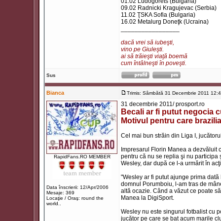
01.02 Ludogorets (Bulgaria)
09.02 Radnicki Kragujevac (Serbia)
11.02 ŢSKA Sofia (Bulgaria)
16.02 Metalurg Doneţk (Ucraina)
_________________
dacă vrei să iubeşti,
vino pe Giuleşti.
ai să trăieşti viaţă boemă
cum întâlneşti în poveşti.
Sus
Bianca
Trimis: Sâmbătă 31 Decembrie 2011 12:
31 decembrie 2011/ prosport.ro
Becali ar fi putut negocia
Motivul pentru care brazil
Cel mai bun străin din Liga I, jucătoru
Impresarul Florin Manea a dezvăluit că
pentru că nu se replia şi nu participa
RapidFans.RO MEMBER
Wesley, dar după ce l-a urmărit în acţi
"Wesley ar fi putut ajunge prima dat
domnul Porumboiu, l-am tras de mânec
Data înscrierii: 12/Apr/2006
altă ocazie. Când a văzut ce poate să f
Mesaje: 369
Manea la DigiSport.
Locaţie / Oraş: round the
world..
Wesley nu este singurul fotbalist cu p
jucător pe care se bat acum marile club