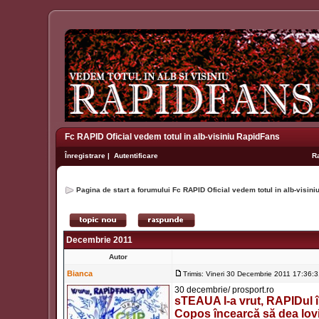
Fc RAPID Oficial vedem totul in alb-visiniu RapidFans
Înregistrare
|
Autentificare
R
Pagina de start a forumului Fc RAPID Oficial vedem totul in alb-visin
Decembrie 2011
Autor
Bianca
Trimis: Vineri 30 Decembrie 2011 17:36:
30 decembrie/ prosport.ro
sTEAUA l-a vrut, RAPIDul îl
Copos încearcă să dea lovit