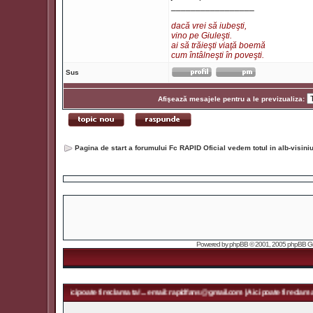
_________________
dacă vrei să iubeşti,
vino pe Giuleşti.
ai să trăieşti viaţă boemă
cum întâlneşti în poveşti.
Sus
Afişează mesajele pentru a le previzualiza:
Pagina de start a forumului Fc RAPID Oficial vedem totul in alb-visin
Powered by
phpBB
© 2001, 2005 phpBB Grou
@gmail.com | Aici poate fi reclama ta! ... email: rapidfans@gmail.com | Aici poate fi reclama ta! .