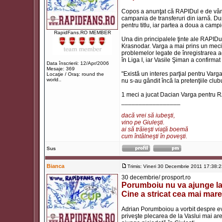
Copos a anunţat că RAPIDul e de vânza
campania de transferuri din iarnă. Du
pentru titlu, iar partea a doua a camp
RapidFans.RO MEMBER
Una din principalele ţinte ale RAPID
Krasnodar. Varga a mai prins un meci 
problemelor legate de înregistrarea ac
în Liga I, iar Vasile Şiman a confirmat 
Data înscrierii: 12/Apr/2006
Mesaje: 369
"Există un interes parţial pentru Varg
Locaţie / Oraş: round the
world..
nu s-au gândit încă la pretenţiile club
1 meci a jucat Dacian Varga pentru 
_________________
dacă vrei să iubeşti,
vino pe Giuleşti.
ai să trăieşti viaţă boemă
cum întâlneşti în poveşti.
Sus
Bianca
Trimis: Vineri 30 Decembrie 2011 17:38:
30 decembrie/ prosport.ro
Porumboiu nu va ajunge la
Cine a stricat cea mai mare
Adrian Porumboiou a vorbit despre ev
priveşte plecarea de la Vaslui mai are