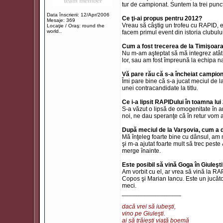
tur de campionat. Suntem la trei punc
Data înscrierii: 12/Apr/2006
Ce ţi-ai propus pentru 2012?
Mesaje: 369
Vreau să câştig un trofeu cu RAPID, e
Locaţie / Oraş: round the
world..
facem primul event din istoria clubului
Cum a fost trecerea de la Timişoar
Nu m-am aşteptat să mă integrez atât 
lor, sau am fost împreună la echipa na
Vă pare rău că s-a încheiat campion
Îmi pare bine că s-a jucat meciul de la
unei contracandidate la titlu.
Ce i-a lipsit RAPIDului în toamna lu
S-a văzut o lipsă de omogenitate în a
noi, ne dau speranţe că în retur vom 
După meciul de la Varşovia, cum a 
Mă înţeleg foarte bine cu dânsul, am m
şi m-a ajutat foarte mult să trec pes
merge înainte.
Este posibil să vină Goga în Giuleşt
Am vorbit cu el, ar vrea să vină la R
Copos şi Marian Iancu. Este un jucăto
meci.
_________________
dacă vrei să iubeşti,
vino pe Giuleşti.
ai să trăieşti viaţă boemă