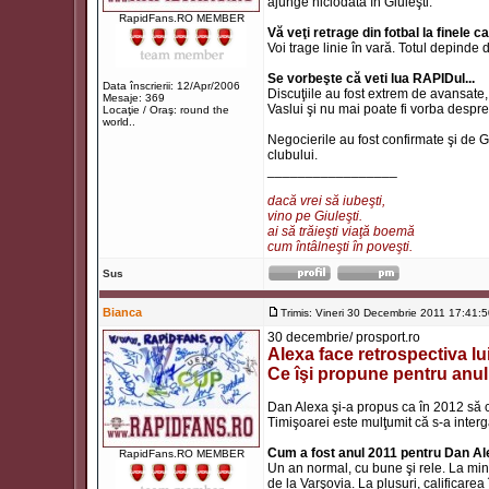
ajunge niciodată în Giuleşti.
RapidFans.RO MEMBER
Vă veţi retrage din fotbal la finele 
Voi trage linie în vară. Totul depinde
Se vorbeşte că veti lua RAPIDul...
Data înscrierii: 12/Apr/2006
Discuţiile au fost extrem de avansate, d
Mesaje: 369
Vaslui şi nu mai poate fi vorba despr
Locaţie / Oraş: round the
world..
Negocierile au fost confirmate şi de 
clubului.
_________________
dacă vrei să iubeşti,
vino pe Giuleşti.
ai să trăieşti viaţă boemă
cum întâlneşti în poveşti.
Sus
Bianca
Trimis: Vineri 30 Decembrie 2011 17:41:
30 decembrie/ prosport.ro
Alexa face retrospectiva lui
Ce îşi propune pentru anu
Dan Alexa şi-a propus ca în 2012 să c
Timişoarei este mulţumit că s-a inter
Cum a fost anul 2011 pentru Dan A
RapidFans.RO MEMBER
Un an normal, cu bune şi rele. La min
de la Varşovia. La plusuri, calificar