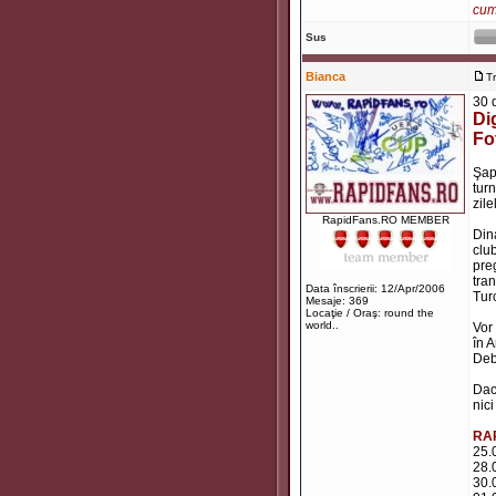
cum 
Sus
Bianca
T
30 
Di
Fo
Şapt
tur
zil
RapidFans.RO MEMBER
Din
club
preg
tran
Data înscrierii: 12/Apr/2006
Tur
Mesaje: 369
Locaţie / Oraş: round the
world..
Vor 
în 
Debr
Dac
nici
RA
25.
28.
30.