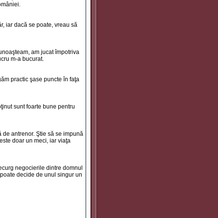
omâniei.
r, iar dacă se poate, vreau să
cunoaşteam, am jucat împotriva
lucru m-a bucurat.
igăm practic şase puncte în faţa
ţinut sunt foarte bune pentru
ră de antrenor. Ştie să se impună
ste doar un meci, iar viaţa
decurg negocierile dintre domnul
b poate decide de unul singur un