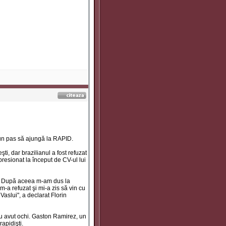
a un pas să ajungă la RAPID.
i, dar brazilianul a fost refuzat
presionat la început de CV-ul lui
ă. După aceea m-am dus la
a refuzat şi mi-a zis să vin cu
Vaslui", a declarat Florin
 au avut ochi. Gaston Ramirez, un
rapidişti.