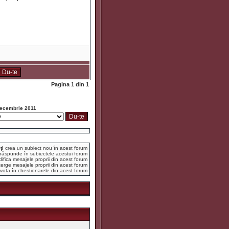
Pagina
1
din
1
ecembrie 2011
ţi
crea un subiect nou în acest forum
răspunde în subiectele acestui forum
fica mesajele proprii din acest forum
erge mesajele proprii din acest forum
vota în chestionarele din acest forum