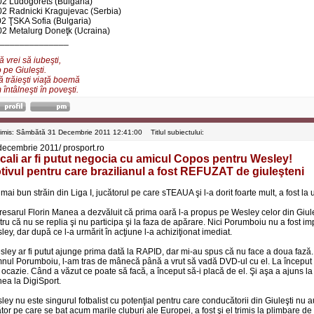
02 Ludogorets (Bulgaria)
02 Radnicki Kragujevac (Serbia)
02 ŢSKA Sofia (Bulgaria)
02 Metalurg Doneţk (Ucraina)
______________
 vrei să iubeşti,
 pe Giuleşti.
ă trăieşti viaţă boemă
întâlneşti în poveşti.
rimis: Sâmbătă 31 Decembrie 2011 12:41:00
Titlul subiectului:
decembrie 2011/ prosport.ro
cali ar fi putut negocia cu amicul Copos pentru Wesley!
tivul pentru care brazilianul a fost REFUZAT de giuleşteni
mai bun străin din Liga I, jucătorul pe care sTEAUA şi l-a dorit foarte mult, a fost l
resarul Florin Manea a dezvăluit că prima oară l-a propus pe Wesley celor din Giuleşt
ru că nu se replia şi nu participa şi la faza de apărare. Nici Porumboiu nu a fost im
ey, dar după ce l-a urmărit în acţiune l-a achiziţionat imediat.
sley ar fi putut ajunge prima dată la RAPID, dar mi-au spus că nu face a doua faz
nul Porumboiu, l-am tras de mânecă până a vrut să vadă DVD-ul cu el. La început m-
 ocazie. Când a văzut ce poate să facă, a început să-i placă de el. Şi aşa a ajuns la 
ea la DigiSport.
ley nu este singurul fotbalist cu potenţial pentru care conducătorii din Giuleşti nu
tor pe care se bat acum marile cluburi ale Europei, a fost şi el trimis la plimbare de 