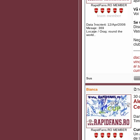
ajun
RapidFans.RO MEMBER
Vă 
Voi
Se 
Data înscrierii: 12/Apr/2006
Disc
Mesaje: 369
Vas
Locaţie / Oraş: round the
world..
Neg
club
___
dacă
vino
ai s
cum 
Sus
Bianca
T
30 
Al
Ce
Dan
Tim
Cum
RapidFans.RO MEMBER
Un 
de 