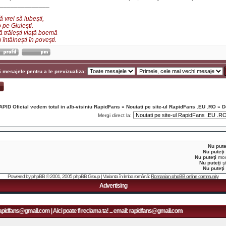
______________
 vrei să iubeşti,
 pe Giuleşti.
ă trăieşti viaţă boemă
întâlneşti în poveşti.
 mesajele pentru a le previzualiza:
APID Oficial vedem totul in alb-visiniu RapidFans
»
Noutati pe site-ul RapidFans .EU .RO
»
D
Mergi direct la:
Nu pute
Nu puteţi
Nu puteţi
modi
Nu puteţi
şt
Nu puteţi
Powered by
phpBB
© 2001, 2005 phpBB Group | Varianta în limba română:
Romanian phpBB online community
Advertising
s@gmail.com | Aici poate fi reclama ta! ... email: rapidfans@gmail.com