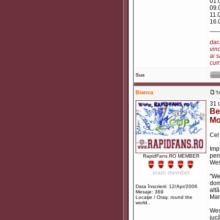
01.
09.
11.
16.
___
dacă
vino
ai s
cum 
Sus
Bianca
T
31 
Be
Mo
Cel 
Imp
pent
RapidFans.RO MEMBER
Wesl
"We
dom
Data înscrierii: 12/Apr/2006
altă
Mesaje: 369
Man
Locaţie / Oraş: round the
world..
Wes
jucă