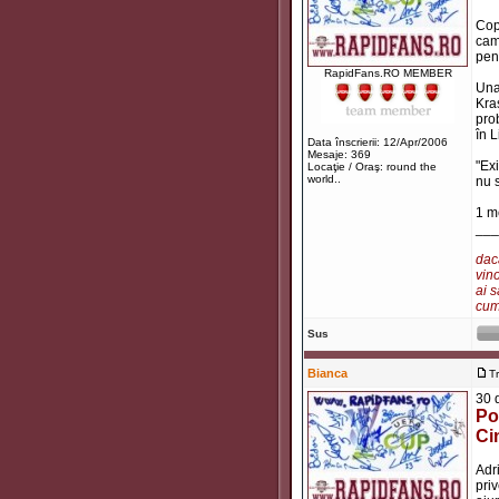
Cop
cam
pen
RapidFans.RO MEMBER
Una
Kra
pro
în L
Data înscrierii: 12/Apr/2006
Mesaje: 369
"Ex
Locaţie / Oraş: round the
world..
nu s
1 m
___
dacă
vino
ai s
cum 
Sus
Bianca
T
30 
Po
Ci
Adr
pri