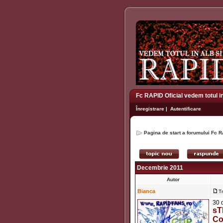
Fc RAPID Oficial vedem totul i
Înregistrare
|
Autentificare
Pagina de start a forumului Fc R
Decembrie 2011
Autor
Bianca
T
30 
sT
Co