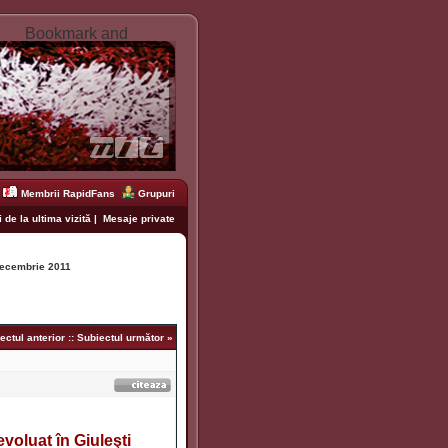
Membrii RapidFans
Grupuri
 de la ultima vizită
|
Mesaje private
ecembrie 2011
ectul anterior
::
Subiectul următor
»
voluat în Giuleşti