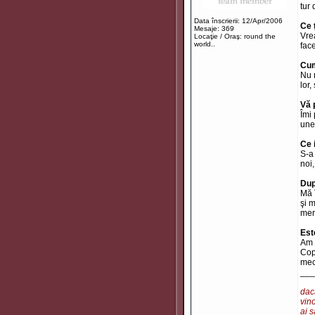
tur
Data înscrierii: 12/Apr/2006
Ce 
Mesaje: 369
Vre
Locaţie / Oraş: round the
world..
face
Cum
Nu 
lor,
Vă 
Îmi 
unei
Ce 
S-a
noi
Dup
Mă 
şi 
mer
Est
Am 
Cop
mec
___
dacă
vino
ai s