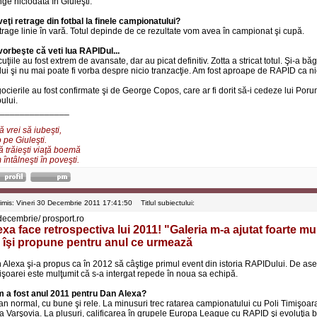
ge niciodată în Giuleşti.
veţi retrage din fotbal la finele campionatului?
 trage linie în vară. Totul depinde de ce rezultate vom avea în campionat şi cupă.
vorbeşte că veti lua RAPIDul...
uţiile au fost extrem de avansate, dar au picat definitiv. Zotta a stricat totul. Şi-a b
lui şi nu mai poate fi vorba despre nicio tranzacţie. Am fost aproape de RAPID ca ni
ocierile au fost confirmate şi de George Copos, care ar fi dorit să-i cedeze lui Por
ului.
______________
 vrei să iubeşti,
 pe Giuleşti.
ă trăieşti viaţă boemă
întâlneşti în poveşti.
rimis: Vineri 30 Decembrie 2011 17:41:50
Titlul subiectului:
decembrie/ prosport.ro
exa face retrospectiva lui 2011! "Galeria m-a ajutat foarte mul
 îşi propune pentru anul ce urmează
 Alexa şi-a propus ca în 2012 să câştige primul event din istoria RAPIDului. De ase
işoarei este mulţumit că s-a intergat repede în noua sa echipă.
 a fost anul 2011 pentru Dan Alexa?
an normal, cu bune şi rele. La minusuri trec ratarea campionatului cu Poli Timişoar
la Varşovia. La plusuri, calificarea în grupele Europa League cu RAPID şi evoluţia 