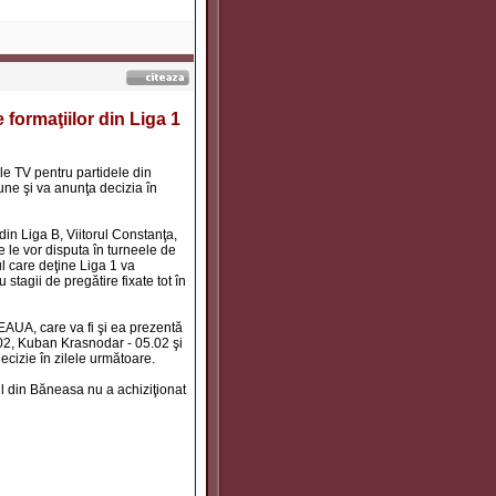
 formaţiilor din Liga 1
ile TV pentru partidele din
ne şi va anunţa decizia în
din Liga B, Viitorul Constanţa,
e le vor disputa în turneele de
ul care deţine Liga 1 va
 stagii de pregătire fixate tot în
TEAUA, care va fi şi ea prezentă
.02, Kuban Krasnodar - 05.02 şi
decizie în zilele următoare.
l din Băneasa nu a achiziţionat