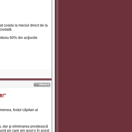
ăgat coada la meciul direct de la
ciodată.
umboiu 60% din acţiunile
t!"
menea, fostul căpitan al
a, dar şi eliminarea prostească
bună pe care am avut-o în acest