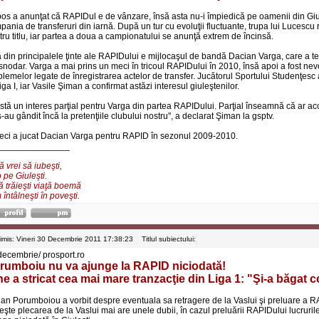
os a anunţat că RAPIDul e de vânzare, însă asta nu-i împiedică pe oamenii din Giule
pania de transferuri din iarnă. După un tur cu evoluţii fluctuante, trupa lui Lucesc
tru titlu, iar partea a doua a campionatului se anunţă extrem de încinsă.
 din principalele ţinte ale RAPIDului e mijlocaşul de bandă Dacian Varga, care a 
snodar. Varga a mai prins un meci în tricoul RAPIDului în 2010, însă apoi a fost nev
blemelor legate de înregistrarea actelor de transfer. Jucătorul Sportului Studenţesc 
iga I, iar Vasile Şiman a confirmat astăzi interesul giuleştenilor.
istă un interes parţial pentru Varga din partea RAPIDului. Parţial înseamnă că ar acc
-au gândit încă la pretenţiile clubului nostru", a declarat Şiman la gsptv.
eci a jucat Dacian Varga pentru RAPID în sezonul 2009-2010.
______________
 vrei să iubeşti,
 pe Giuleşti.
ă trăieşti viaţă boemă
întâlneşti în poveşti.
rimis: Vineri 30 Decembrie 2011 17:38:23
Titlul subiectului:
decembrie/ prosport.ro
rumboiu nu va ajunge la RAPID niciodată!
ne a stricat cea mai mare tranzacţie din Liga 1: "Şi-a băgat 
ian Porumboiou a vorbit despre eventuala sa retragere de la Vaslui şi preluare a 
veşte plecarea de la Vaslui mai are unele dubii, în cazul preluării RAPIDului lucruri