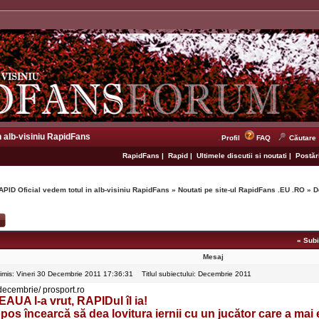
n alb-visiniu RapidFans
Profil
FAQ
Căutare
RapidFans
|
Rapid
|
Ultimele discutii si noutati
|
Postări
APID Oficial vedem totul in alb-visiniu RapidFans
»
Noutati pe site-ul RapidFans .EU .RO
»
D
«
Subi
Mesaj
rimis: Vineri 30 Decembrie 2011 17:36:31
Titlul subiectului: Decembrie 2011
decembrie/ prosport.ro
EAUA l-a vrut, RAPIDul îl ia!
pos încearcă să dea lovitura iernii cu un jucător care a mai e