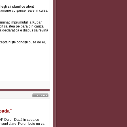
şti să planifice atent
u rămâne cu şanse reale în cursa
terminat împrumutul la Kuban
oit să stea pe bară din cauza
a declarat că e dispus să revină
epta nişte condiţii puse de ei,
coada"
RAPIDului. Dacă în ceea ce
le sunt clare: Porumboiu nu va