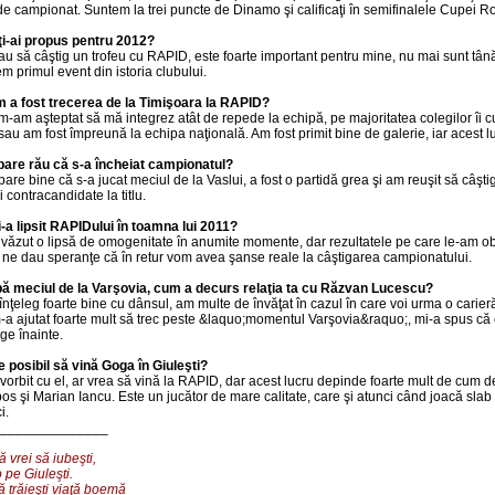
 de campionat. Suntem la trei puncte de Dinamo şi calificaţi în semifinalele Cupei R
ţi-ai propus pentru 2012?
au să câştig un trofeu cu RAPID, este foarte important pentru mine, nu mai sunt tână
m primul event din istoria clubului.
 a fost trecerea de la Timişoara la RAPID?
m-am aşteptat să mă integrez atât de repede la echipă, pe majoritatea colegilor îi 
 sau am fost împreună la echipa naţională. Am fost primit bine de galerie, iar acest 
pare rău că s-a încheiat campionatul?
pare bine că s-a jucat meciul de la Vaslui, a fost o partidă grea şi am reuşit să câşt
 contracandidate la titlu.
i-a lipsit RAPIDului în toamna lui 2011?
 văzut o lipsă de omogenitate în anumite momente, dar rezultatele pe care le-am ob
, ne dau speranţe că în retur vom avea şanse reale la câştigarea campionatului.
ă meciul de la Varşovia, cum a decurs relaţia ta cu Răzvan Lucescu?
înţeleg foarte bine cu dânsul, am multe de învăţat în cazul în care voi urma o carie
m-a ajutat foarte mult să trec peste &laquo;momentul Varşovia&raquo;, mi-a spus că e
ge înainte.
e posibil să vină Goga în Giuleşti?
vorbit cu el, ar vrea să vină la RAPID, dar acest lucru depinde foarte mult de cum 
os şi Marian Iancu. Este un jucător de mare calitate, care şi atunci când joacă sla
i.
______________
 vrei să iubeşti,
 pe Giuleşti.
ă trăieşti viaţă boemă