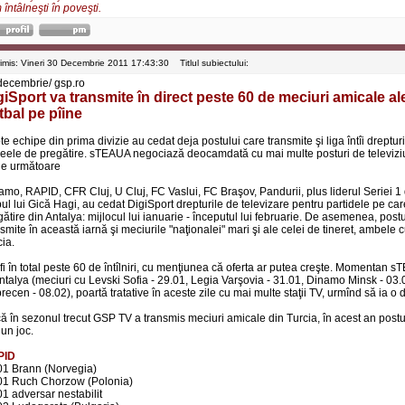
întâlneşti în poveşti.
rimis: Vineri 30 Decembrie 2011 17:43:30
Titlul subiectului:
decembrie/ gsp.ro
giSport va transmite în direct peste 60 de meciuri amicale ale
tbal pe pîine
e echipe din prima divizie au cedat deja postului care transmite şi liga întîi dreptur
neele de pregătire. sTEAUA negociază deocamdată cu mai multe posturi de televiziu
ele următoare
amo, RAPID, CFR Cluj, U Cluj, FC Vaslui, FC Braşov, Pandurii, plus liderul Seriei 1 
ul lui Gică Hagi, au cedat DigiSport drepturile de televizare pentru partidele pe car
ătire din Antalya: mijlocul lui ianuarie - începutul lui februarie. De asemenea, post
smite în această iarnă şi meciurile "naţionalei" mari şi ale celei de tineret, ambele cu
cia.
fi în total peste 60 de întîlniri, cu menţiunea că oferta ar putea creşte. Momentan s
Antalya (meciuri cu Levski Sofia - 29.01, Legia Varşovia - 31.01, Dinamo Minsk - 03
ecen - 08.02), poartă tratative în aceste zile cu mai multe staţii TV, urmînd să ia o 
ă în sezonul trecut GSP TV a transmis meciuri amicale din Turcia, în acest an postu
 un joc.
PID
01 Brann (Norvegia)
01 Ruch Chorzow (Polonia)
01 adversar nestabilit