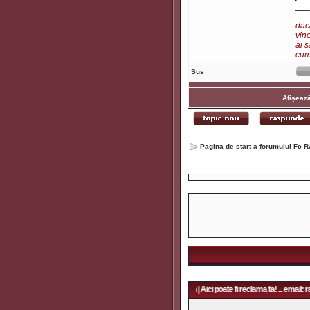
___
dacă
vino
ai s
cum 
Sus
Afişează
Pagina de start a forumului Fc R
poate fi reclama ta! ... email: rapidfans@gmail.com | Aici poate fi reclama ta! ... email: rapidfan