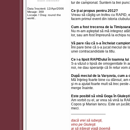
tur de campionat. Suntem la trei punc
Data înscrierii: 12/Apr/2006
Ce ţi-ai propus pentru 2012?
Mesaje: 369
Vreau să câştig un trofeu cu RAPID, e
Locaţie / Oraş: round the
world..
facem primul event din istoria clubului
Cum a fost trecerea de la Timişoar
Nu m-am aşteptat să mă integrez atât 
lor, sau am fost împreună la echipa na
Vă pare rău că s-a încheiat campion
Îmi pare bine că s-a jucat meciul de la
unei contracandidate la titlu.
Ce i-a lipsit RAPIDului în toamna lu
S-a văzut o lipsă de omogenitate în a
noi, ne dau speranţe că în retur vom 
După meciul de la Varşovia, cum a 
Mă înţeleg foarte bine cu dânsul, am m
şi m-a ajutat foarte mult să trec pes
merge înainte.
Este posibil să vină Goga în Giuleşt
Am vorbit cu el, ar vrea să vină la R
Copos şi Marian Iancu. Este un jucăto
meci.
_________________
dacă vrei să iubeşti,
vino pe Giuleşti.
ai să trăieşti viaţă boemă