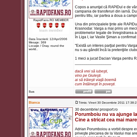
Copos a anunţat că RAPIDul e de vânza
campania de transferuri din iarnă. Du
pentru titlu, iar partea a doua a camp
RapidFans.RO MEMBER
Una din principalele ţinte ale RAPID
Krasnodar. Varga a mai prins un meci 
problemelor legate de înregistrarea ac
în Liga I, iar Vasile Şiman a confirmat 
Data înscrierii: 12/Apr/2006
Mesaje: 369
"Există un interes parţial pentru Varg
Locaţie / Oraş: round the
world..
nu s-au gândit încă la pretenţiile club
1 meci a jucat Dacian Varga pentru 
_________________
dacă vrei să iubeşti,
vino pe Giuleşti.
ai să trăieşti viaţă boemă
cum întâlneşti în poveşti.
Sus
Bianca
Trimis: Vineri 30 Decembrie 2011 17:38:
30 decembrie/ prosport.ro
Porumboiu nu va ajunge la
Cine a stricat cea mai mare
Adrian Porumboiou a vorbit despre ev
priveşte plecarea de la Vaslui mai are