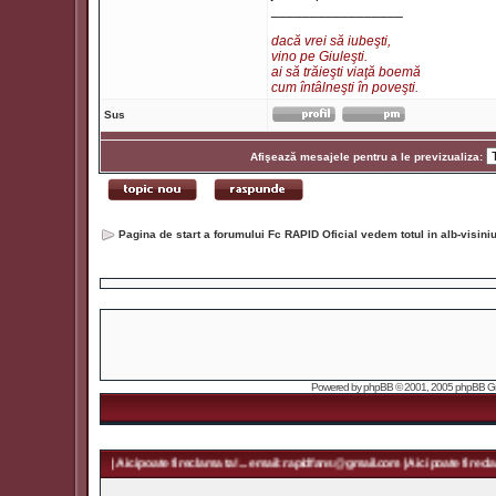
_________________
dacă vrei să iubeşti,
vino pe Giuleşti.
ai să trăieşti viaţă boemă
cum întâlneşti în poveşti.
Sus
Afişează mesajele pentru a le previzualiza:
Pagina de start a forumului Fc RAPID Oficial vedem totul in alb-visin
Powered by
phpBB
© 2001, 2005 phpBB Grou
ans@gmail.com | Aici poate fi reclama ta! ... email: rapidfans@gmail.com | Aici poate fi reclama ta