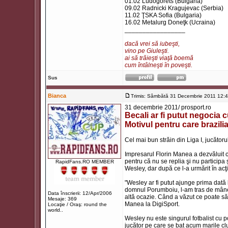
01.02 Ludogorets (Bulgaria)
09.02 Radnicki Kragujevac (Serbia)
11.02 ŢSKA Sofia (Bulgaria)
16.02 Metalurg Doneţk (Ucraina)
_________________
dacă vrei să iubeşti,
vino pe Giuleşti.
ai să trăieşti viaţă boemă
cum întâlneşti în poveşti.
Sus
Bianca
Trimis: Sâmbătă 31 Decembrie 2011 12:
31 decembrie 2011/ prosport.ro
Becali ar fi putut negocia
Motivul pentru care brazil
Cel mai bun străin din Liga I, jucătoru
Impresarul Florin Manea a dezvăluit că
pentru că nu se replia şi nu participa
RapidFans.RO MEMBER
Wesley, dar după ce l-a urmărit în acţi
"Wesley ar fi putut ajunge prima dat
domnul Porumboiu, l-am tras de mânec
Data înscrierii: 12/Apr/2006
altă ocazie. Când a văzut ce poate să f
Mesaje: 369
Manea la DigiSport.
Locaţie / Oraş: round the
world..
Wesley nu este singurul fotbalist cu p
jucător pe care se bat acum marile club