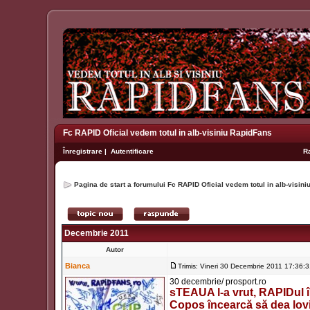
Fc RAPID Oficial vedem totul in alb-visiniu RapidFans
Înregistrare
|
Autentificare
R
Pagina de start a forumului Fc RAPID Oficial vedem totul in alb-visin
Decembrie 2011
Autor
Bianca
Trimis: Vineri 30 Decembrie 2011 17:36:
30 decembrie/ prosport.ro
sTEAUA l-a vrut, RAPIDul îl
Copos încearcă să dea lovit