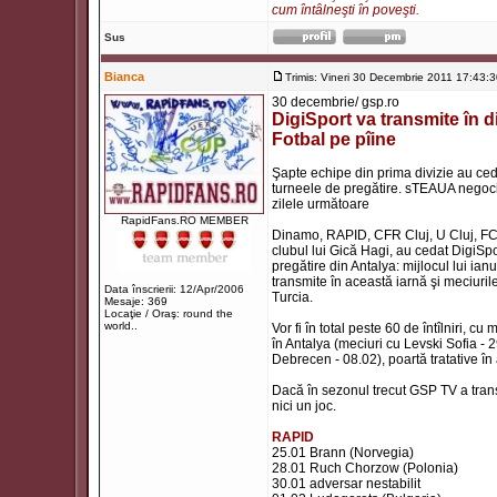
cum întâlneşti în poveşti.
Sus
Bianca
Trimis: Vineri 30 Decembrie 2011 17:43:
30 decembrie/ gsp.ro
DigiSport va transmite în d
Fotbal pe pîine
Şapte echipe din prima divizie au cedat
turneele de pregătire. sTEAUA negoci
zilele următoare
RapidFans.RO MEMBER
Dinamo, RAPID, CFR Cluj, U Cluj, FC Va
clubul lui Gică Hagi, au cedat DigiSpo
pregătire din Antalya: mijlocul lui ia
transmite în această iarnă şi meciurile 
Data înscrierii: 12/Apr/2006
Turcia.
Mesaje: 369
Locaţie / Oraş: round the
world..
Vor fi în total peste 60 de întîlniri,
în Antalya (meciuri cu Levski Sofia -
Debrecen - 08.02), poartă tratative în 
Dacă în sezonul trecut GSP TV a trans
nici un joc.
RAPID
25.01 Brann (Norvegia)
28.01 Ruch Chorzow (Polonia)
30.01 adversar nestabilit