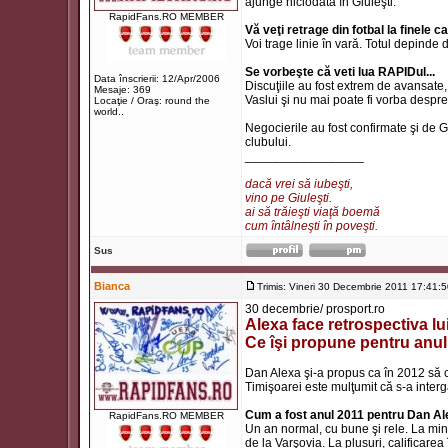
ajunge niciodată în Giuleşti.
RapidFans.RO MEMBER
Vă veţi retrage din fotbal la finele 
Voi trage linie în vară. Totul depinde
Se vorbeşte că veti lua RAPIDul...
Data înscrierii: 12/Apr/2006
Discuţiile au fost extrem de avansate, d
Mesaje: 369
Vaslui şi nu mai poate fi vorba despr
Locaţie / Oraş: round the
world..
Negocierile au fost confirmate şi de 
clubului.
_________________
dacă vrei să iubeşti,
vino pe Giuleşti.
ai să trăieşti viaţă boemă
cum întâlneşti în poveşti.
Sus
Bianca
Trimis: Vineri 30 Decembrie 2011 17:41:
30 decembrie/ prosport.ro
Alexa face retrospectiva lui
Ce îşi propune pentru anu
Dan Alexa şi-a propus ca în 2012 să c
Timişoarei este mulţumit că s-a inter
Cum a fost anul 2011 pentru Dan A
RapidFans.RO MEMBER
Un an normal, cu bune şi rele. La min
de la Varşovia. La plusuri, calificar