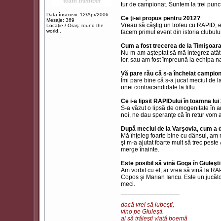
tur de campionat. Suntem la trei punc
Data înscrierii: 12/Apr/2006
Ce ţi-ai propus pentru 2012?
Mesaje: 369
Vreau să câştig un trofeu cu RAPID, e
Locaţie / Oraş: round the
world..
facem primul event din istoria clubului
Cum a fost trecerea de la Timişoar
Nu m-am aşteptat să mă integrez atât 
lor, sau am fost împreună la echipa na
Vă pare rău că s-a încheiat campion
Îmi pare bine că s-a jucat meciul de la
unei contracandidate la titlu.
Ce i-a lipsit RAPIDului în toamna lu
S-a văzut o lipsă de omogenitate în a
noi, ne dau speranţe că în retur vom 
După meciul de la Varşovia, cum a 
Mă înţeleg foarte bine cu dânsul, am m
şi m-a ajutat foarte mult să trec pes
merge înainte.
Este posibil să vină Goga în Giuleşt
Am vorbit cu el, ar vrea să vină la R
Copos şi Marian Iancu. Este un jucăto
meci.
_________________
dacă vrei să iubeşti,
vino pe Giuleşti.
ai să trăieşti viaţă boemă