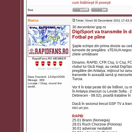
cum întâlneşti în poveşti.
Sus
Bianca
Trimis: Vineri 30 Decembrie 2011 17:43:
30 decembrie/ gsp.ro
DigiSport va transmite în d
Fotbal pe pîine
Şapte echipe din prima divizie au cedat
turneele de pregătire. sTEAUA negoci
zilele următoare
RapidFans.RO MEMBER
Dinamo, RAPID, CFR Cluj, U Cluj, FC Va
clubul lui Gică Hagi, au cedat DigiSpo
pregătire din Antalya: mijlocul lui ia
transmite în această iarnă şi meciurile 
Data înscrierii: 12/Apr/2006
Turcia.
Mesaje: 369
Locaţie / Oraş: round the
world..
Vor fi în total peste 60 de întîlniri,
în Antalya (meciuri cu Levski Sofia -
Debrecen - 08.02), poartă tratative în 
Dacă în sezonul trecut GSP TV a trans
nici un joc.
RAPID
25.01 Brann (Norvegia)
28.01 Ruch Chorzow (Polonia)
30.01 adversar nestabilit