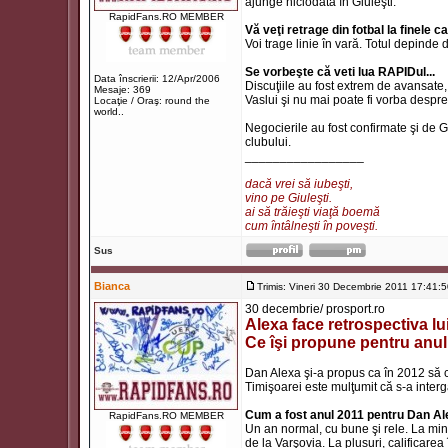
ajunge niciodată în Giuleşti.
RapidFans.RO MEMBER
Vă veţi retrage din fotbal la finele 
Voi trage linie în vară. Totul depinde
Se vorbeşte că veti lua RAPIDul...
Data înscrierii: 12/Apr/2006
Discuţiile au fost extrem de avansate, d
Mesaje: 369
Vaslui şi nu mai poate fi vorba despr
Locaţie / Oraş: round the
world..
Negocierile au fost confirmate şi de 
clubului.
_________________
dacă vrei să iubeşti,
vino pe Giuleşti.
ai să trăieşti viaţă boemă
cum întâlneşti în poveşti.
Sus
Bianca
Trimis: Vineri 30 Decembrie 2011 17:41:
30 decembrie/ prosport.ro
Alexa face retrospectiva lui
Ce îşi propune pentru anu
Dan Alexa şi-a propus ca în 2012 să c
Timişoarei este mulţumit că s-a inter
Cum a fost anul 2011 pentru Dan A
RapidFans.RO MEMBER
Un an normal, cu bune şi rele. La min
de la Varşovia. La plusuri, calificar