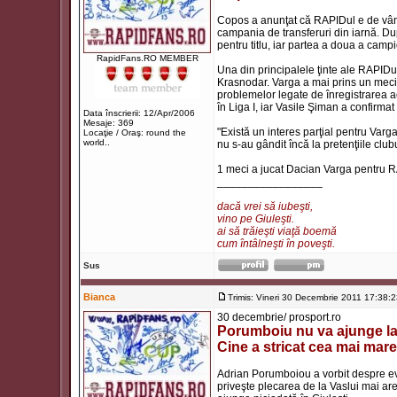
Copos a anunţat că RAPIDul e de vânza
campania de transferuri din iarnă. Du
pentru titlu, iar partea a doua a camp
RapidFans.RO MEMBER
Una din principalele ţinte ale RAPID
Krasnodar. Varga a mai prins un meci 
problemelor legate de înregistrarea ac
în Liga I, iar Vasile Şiman a confirmat 
Data înscrierii: 12/Apr/2006
Mesaje: 369
"Există un interes parţial pentru Varg
Locaţie / Oraş: round the
world..
nu s-au gândit încă la pretenţiile club
1 meci a jucat Dacian Varga pentru 
_________________
dacă vrei să iubeşti,
vino pe Giuleşti.
ai să trăieşti viaţă boemă
cum întâlneşti în poveşti.
Sus
Bianca
Trimis: Vineri 30 Decembrie 2011 17:38:
30 decembrie/ prosport.ro
Porumboiu nu va ajunge la
Cine a stricat cea mai mare
Adrian Porumboiou a vorbit despre ev
priveşte plecarea de la Vaslui mai are