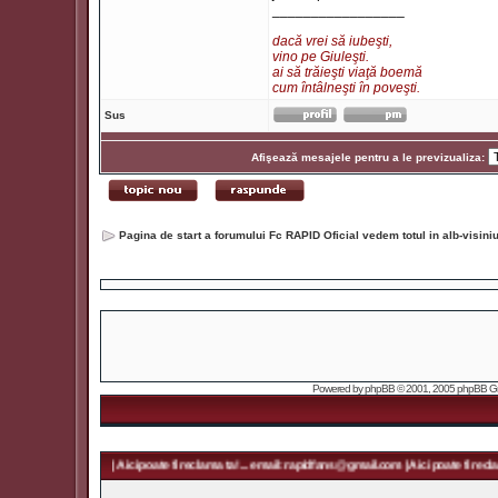
_________________
dacă vrei să iubeşti,
vino pe Giuleşti.
ai să trăieşti viaţă boemă
cum întâlneşti în poveşti.
Sus
Afişează mesajele pentru a le previzualiza:
Pagina de start a forumului Fc RAPID Oficial vedem totul in alb-visin
Powered by
phpBB
© 2001, 2005 phpBB Grou
fans@gmail.com | Aici poate fi reclama ta! ... email: rapidfans@gmail.com | Aici poate fi reclama ta