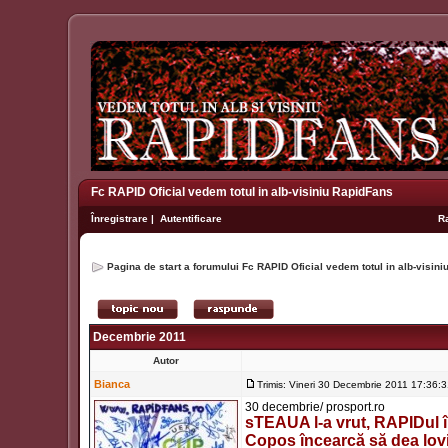
Fc RAPID Oficial vedem totul in alb-visiniu RapidFans
Înregistrare
|
Autentificare
R
Pagina de start a forumului Fc RAPID Oficial vedem totul in alb-visin
Decembrie 2011
Autor
Bianca
Trimis: Vineri 30 Decembrie 2011 17:36:
30 decembrie/ prosport.ro
sTEAUA l-a vrut, RAPIDul îl
Copos încearcă să dea lovit