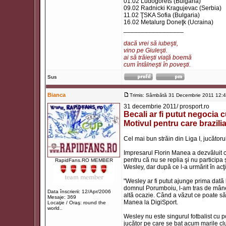
01.02 Ludogorets (Bulgaria)
09.02 Radnicki Kragujevac (Serbia)
11.02 ŢSKA Sofia (Bulgaria)
16.02 Metalurg Doneţk (Ucraina)
_________________
dacă vrei să iubeşti,
vino pe Giuleşti.
ai să trăieşti viaţă boemă
cum întâlneşti în poveşti.
Sus
Bianca
Trimis: Sâmbătă 31 Decembrie 2011 12:
31 decembrie 2011/ prosport.ro
Becali ar fi putut negocia
Motivul pentru care brazil
Cel mai bun străin din Liga I, jucătoru
Impresarul Florin Manea a dezvăluit că
pentru că nu se replia şi nu participa
RapidFans.RO MEMBER
Wesley, dar după ce l-a urmărit în acţi
"Wesley ar fi putut ajunge prima dat
domnul Porumboiu, l-am tras de mânec
Data înscrierii: 12/Apr/2006
altă ocazie. Când a văzut ce poate să f
Mesaje: 369
Manea la DigiSport.
Locaţie / Oraş: round the
world..
Wesley nu este singurul fotbalist cu p
jucător pe care se bat acum marile club