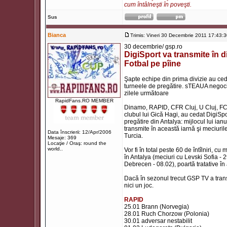
cum întâlneşti în poveşti.
Sus
Bianca
Trimis: Vineri 30 Decembrie 2011 17:43:
30 decembrie/ gsp.ro
DigiSport va transmite în d
Fotbal pe pîine
Şapte echipe din prima divizie au cedat
turneele de pregătire. sTEAUA negoci
zilele următoare
RapidFans.RO MEMBER
Dinamo, RAPID, CFR Cluj, U Cluj, FC Va
clubul lui Gică Hagi, au cedat DigiSpo
pregătire din Antalya: mijlocul lui ia
transmite în această iarnă şi meciurile 
Data înscrierii: 12/Apr/2006
Turcia.
Mesaje: 369
Locaţie / Oraş: round the
world..
Vor fi în total peste 60 de întîlniri,
în Antalya (meciuri cu Levski Sofia -
Debrecen - 08.02), poartă tratative în 
Dacă în sezonul trecut GSP TV a trans
nici un joc.
RAPID
25.01 Brann (Norvegia)
28.01 Ruch Chorzow (Polonia)
30.01 adversar nestabilit