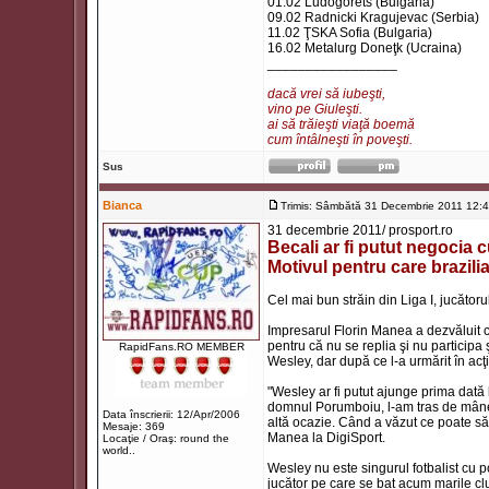
01.02 Ludogorets (Bulgaria)
09.02 Radnicki Kragujevac (Serbia)
11.02 ŢSKA Sofia (Bulgaria)
16.02 Metalurg Doneţk (Ucraina)
_________________
dacă vrei să iubeşti,
vino pe Giuleşti.
ai să trăieşti viaţă boemă
cum întâlneşti în poveşti.
Sus
Bianca
Trimis: Sâmbătă 31 Decembrie 2011 12:
31 decembrie 2011/ prosport.ro
Becali ar fi putut negocia
Motivul pentru care brazil
Cel mai bun străin din Liga I, jucătoru
Impresarul Florin Manea a dezvăluit că
pentru că nu se replia şi nu participa
RapidFans.RO MEMBER
Wesley, dar după ce l-a urmărit în acţi
"Wesley ar fi putut ajunge prima dat
domnul Porumboiu, l-am tras de mânec
Data înscrierii: 12/Apr/2006
altă ocazie. Când a văzut ce poate să f
Mesaje: 369
Manea la DigiSport.
Locaţie / Oraş: round the
world..
Wesley nu este singurul fotbalist cu p
jucător pe care se bat acum marile club