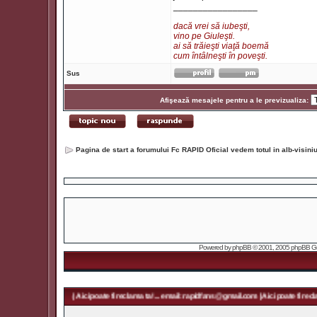
_________________
dacă vrei să iubeşti,
vino pe Giuleşti.
ai să trăieşti viaţă boemă
cum întâlneşti în poveşti.
Sus
Afişează mesajele pentru a le previzualiza:
Pagina de start a forumului Fc RAPID Oficial vedem totul in alb-visin
Powered by
phpBB
© 2001, 2005 phpBB Grou
fans@gmail.com | Aici poate fi reclama ta! ... email: rapidfans@gmail.com | Aici poate fi reclama ta