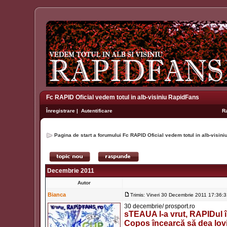
Fc RAPID Oficial vedem totul in alb-visiniu RapidFans
Înregistrare
|
Autentificare
R
Pagina de start a forumului Fc RAPID Oficial vedem totul in alb-visin
Decembrie 2011
Autor
Bianca
Trimis: Vineri 30 Decembrie 2011 17:36:
30 decembrie/ prosport.ro
sTEAUA l-a vrut, RAPIDul îl
Copos încearcă să dea lovit