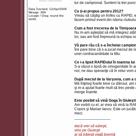
tur de campionat. Suntem la trei punc
Data înscrierii: 12/Apr/2006
Ce ţi-ai propus pentru 2012?
Mesaje: 369
Vreau să câştig un trofeu cu RAPID, e
Locaţie / Oraş: round the
world..
facem primul event din istoria clubului
Cum a fost trecerea de la Timişoar
Nu m-am aşteptat să mă integrez atât 
lor, sau am fost împreună la echipa na
Vă pare rău că s-a încheiat campion
Îmi pare bine că s-a jucat meciul de la
unei contracandidate la titlu.
Ce i-a lipsit RAPIDului în toamna lu
S-a văzut o lipsă de omogenitate în a
noi, ne dau speranţe că în retur vom 
După meciul de la Varşovia, cum a 
Mă înţeleg foarte bine cu dânsul, am m
şi m-a ajutat foarte mult să trec pes
merge înainte.
Este posibil să vină Goga în Giuleşt
Am vorbit cu el, ar vrea să vină la R
Copos şi Marian Iancu. Este un jucăto
meci.
_________________
dacă vrei să iubeşti,
vino pe Giuleşti.
ai să trăieşti viaţă boemă