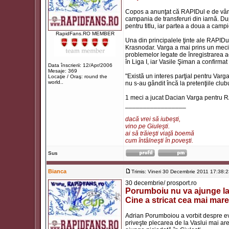
Copos a anunţat că RAPIDul e de vânza
campania de transferuri din iarnă. Du
pentru titlu, iar partea a doua a camp
RapidFans.RO MEMBER
Una din principalele ţinte ale RAPID
Krasnodar. Varga a mai prins un meci 
problemelor legate de înregistrarea ac
în Liga I, iar Vasile Şiman a confirmat 
Data înscrierii: 12/Apr/2006
Mesaje: 369
"Există un interes parţial pentru Varg
Locaţie / Oraş: round the
world..
nu s-au gândit încă la pretenţiile club
1 meci a jucat Dacian Varga pentru 
_________________
dacă vrei să iubeşti,
vino pe Giuleşti.
ai să trăieşti viaţă boemă
cum întâlneşti în poveşti.
Sus
Bianca
Trimis: Vineri 30 Decembrie 2011 17:38:
30 decembrie/ prosport.ro
Porumboiu nu va ajunge la
Cine a stricat cea mai mare
Adrian Porumboiou a vorbit despre ev
priveşte plecarea de la Vaslui mai are