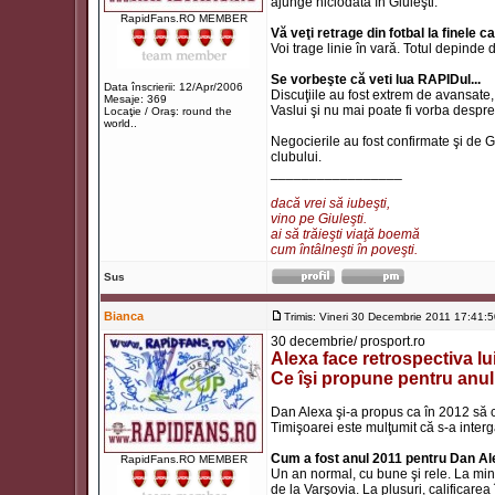
ajunge niciodată în Giuleşti.
RapidFans.RO MEMBER
Vă veţi retrage din fotbal la finele 
Voi trage linie în vară. Totul depinde
Se vorbeşte că veti lua RAPIDul...
Data înscrierii: 12/Apr/2006
Discuţiile au fost extrem de avansate, d
Mesaje: 369
Vaslui şi nu mai poate fi vorba despr
Locaţie / Oraş: round the
world..
Negocierile au fost confirmate şi de 
clubului.
_________________
dacă vrei să iubeşti,
vino pe Giuleşti.
ai să trăieşti viaţă boemă
cum întâlneşti în poveşti.
Sus
Bianca
Trimis: Vineri 30 Decembrie 2011 17:41:
30 decembrie/ prosport.ro
Alexa face retrospectiva lui
Ce îşi propune pentru anu
Dan Alexa şi-a propus ca în 2012 să c
Timişoarei este mulţumit că s-a inter
Cum a fost anul 2011 pentru Dan A
RapidFans.RO MEMBER
Un an normal, cu bune şi rele. La min
de la Varşovia. La plusuri, calificar