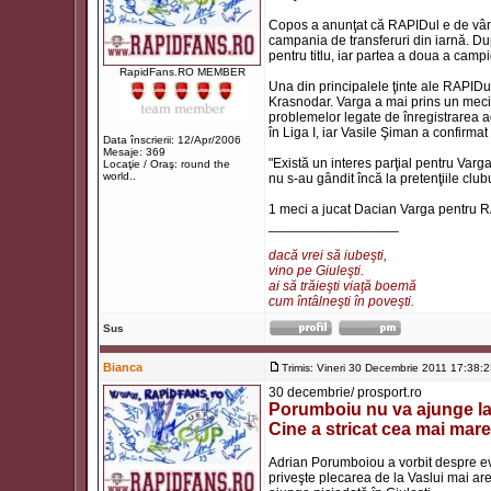
Copos a anunţat că RAPIDul e de vânza
campania de transferuri din iarnă. Du
pentru titlu, iar partea a doua a camp
RapidFans.RO MEMBER
Una din principalele ţinte ale RAPID
Krasnodar. Varga a mai prins un meci 
problemelor legate de înregistrarea ac
în Liga I, iar Vasile Şiman a confirmat 
Data înscrierii: 12/Apr/2006
Mesaje: 369
"Există un interes parţial pentru Varg
Locaţie / Oraş: round the
world..
nu s-au gândit încă la pretenţiile club
1 meci a jucat Dacian Varga pentru 
_________________
dacă vrei să iubeşti,
vino pe Giuleşti.
ai să trăieşti viaţă boemă
cum întâlneşti în poveşti.
Sus
Bianca
Trimis: Vineri 30 Decembrie 2011 17:38:
30 decembrie/ prosport.ro
Porumboiu nu va ajunge la
Cine a stricat cea mai mare
Adrian Porumboiou a vorbit despre ev
priveşte plecarea de la Vaslui mai are