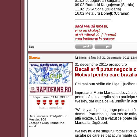
01.02 Ludogorets (Bulgaria)
09.02 Radnicki Kragujevac (Serbia)
11.02 ŢSKA Sofia (Bulgaria)
16.02 Metalurg Doneţk (Ucraina)
_________________
dacă vrei să iubeşti,
vino pe Giuleşti.
ai să trăieşti viaţă boemă
cum întâlneşti în poveşti.
Sus
Bianca
Trimis: Sâmbătă 31 Decembrie 2011 12:
31 decembrie 2011/ prosport.ro
Becali ar fi putut negocia
Motivul pentru care brazil
Cel mai bun străin din Liga I, jucătoru
Impresarul Florin Manea a dezvăluit că
pentru că nu se replia şi nu participa
RapidFans.RO MEMBER
Wesley, dar după ce l-a urmărit în acţi
"Wesley ar fi putut ajunge prima dat
domnul Porumboiu, l-am tras de mânec
Data înscrierii: 12/Apr/2006
altă ocazie. Când a văzut ce poate să f
Mesaje: 369
Manea la DigiSport.
Locaţie / Oraş: round the
world..
Wesley nu este singurul fotbalist cu p
jucător pe care se bat acum marile club