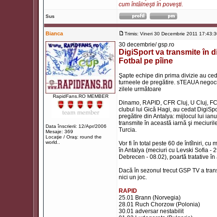
cum întâlneşti în poveşti.
Sus
Bianca
Trimis: Vineri 30 Decembrie 2011 17:43:
30 decembrie/ gsp.ro
DigiSport va transmite în d
Fotbal pe pîine
Şapte echipe din prima divizie au cedat
turneele de pregătire. sTEAUA negoci
zilele următoare
RapidFans.RO MEMBER
Dinamo, RAPID, CFR Cluj, U Cluj, FC Va
clubul lui Gică Hagi, au cedat DigiSpo
pregătire din Antalya: mijlocul lui ia
transmite în această iarnă şi meciurile 
Data înscrierii: 12/Apr/2006
Turcia.
Mesaje: 369
Locaţie / Oraş: round the
world..
Vor fi în total peste 60 de întîlniri,
în Antalya (meciuri cu Levski Sofia -
Debrecen - 08.02), poartă tratative în 
Dacă în sezonul trecut GSP TV a trans
nici un joc.
RAPID
25.01 Brann (Norvegia)
28.01 Ruch Chorzow (Polonia)
30.01 adversar nestabilit