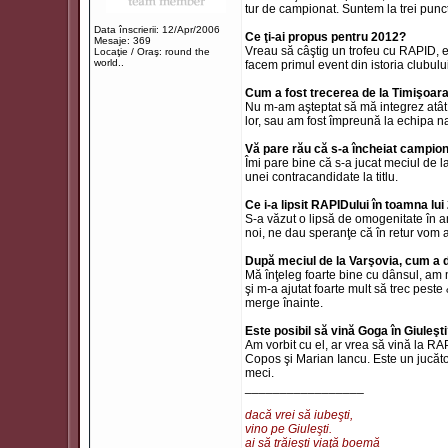
tur de campionat. Suntem la trei punc
Data înscrierii: 12/Apr/2006
Ce ţi-ai propus pentru 2012?
Mesaje: 369
Vreau să câştig un trofeu cu RAPID, e
Locaţie / Oraş: round the
world..
facem primul event din istoria clubului
Cum a fost trecerea de la Timişoar
Nu m-am aşteptat să mă integrez atât 
lor, sau am fost împreună la echipa na
Vă pare rău că s-a încheiat campion
Îmi pare bine că s-a jucat meciul de la
unei contracandidate la titlu.
Ce i-a lipsit RAPIDului în toamna lu
S-a văzut o lipsă de omogenitate în a
noi, ne dau speranţe că în retur vom 
După meciul de la Varşovia, cum a 
Mă înţeleg foarte bine cu dânsul, am m
şi m-a ajutat foarte mult să trec pes
merge înainte.
Este posibil să vină Goga în Giuleşt
Am vorbit cu el, ar vrea să vină la R
Copos şi Marian Iancu. Este un jucăto
meci.
_________________
dacă vrei să iubeşti,
vino pe Giuleşti.
ai să trăieşti viaţă boemă