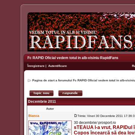
Fc RAPID Oficial vedem totul in alb-visiniu RapidFans
Înregistrare
|
Autentificare
R
Pagina de start a forumului Fc RAPID Oficial vedem totul in alb-visin
Decembrie 2011
Autor
Bianca
Trimis: Vineri 30 Decembrie 2011 17:36:
30 decembrie/ prosport.ro
sTEAUA l-a vrut, RAPIDul îl
Copos încearcă să dea lovit