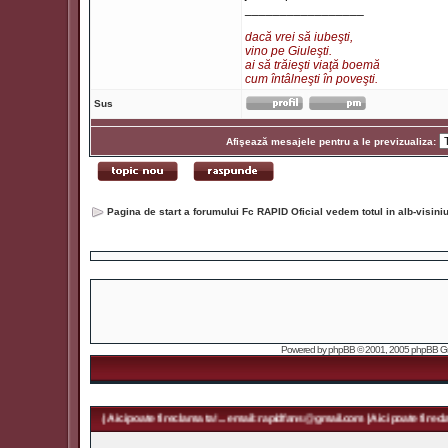
_________________
dacă vrei să iubeşti,
vino pe Giuleşti.
ai să trăieşti viaţă boemă
cum întâlneşti în poveşti.
Sus
Afişează mesajele pentru a le previzualiza:
Pagina de start a forumului Fc RAPID Oficial vedem totul in alb-visin
Powered by
phpBB
© 2001, 2005 phpBB Grou
fans@gmail.com | Aici poate fi reclama ta! ... email: rapidfans@gmail.com | Aici poate fi reclama ta