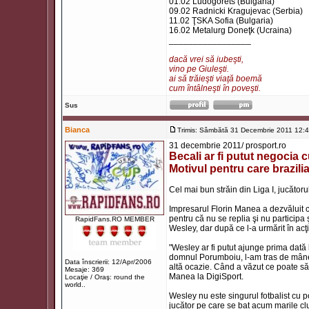
01.02 Ludogorets (Bulgaria)
09.02 Radnicki Kragujevac (Serbia)
11.02 ŢSKA Sofia (Bulgaria)
16.02 Metalurg Doneţk (Ucraina)
_________________
dacă vrei să iubeşti,
vino pe Giuleşti.
ai să trăieşti viaţă boemă
cum întâlneşti în poveşti.
Sus
Bianca
Trimis: Sâmbătă 31 Decembrie 2011 12:
31 decembrie 2011/ prosport.ro
Becali ar fi putut negocia
Motivul pentru care brazil
Cel mai bun străin din Liga I, jucătoru
Impresarul Florin Manea a dezvăluit că
pentru că nu se replia şi nu participa
RapidFans.RO MEMBER
Wesley, dar după ce l-a urmărit în acţi
"Wesley ar fi putut ajunge prima dat
domnul Porumboiu, l-am tras de mânec
Data înscrierii: 12/Apr/2006
altă ocazie. Când a văzut ce poate să f
Mesaje: 369
Manea la DigiSport.
Locaţie / Oraş: round the
world..
Wesley nu este singurul fotbalist cu p
jucător pe care se bat acum marile club