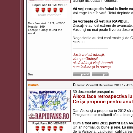
ajunge niciodată în Giuleşti.
RapidFans.RO MEMBER
Vă veţi retrage din fotbal la finele 
Voi trage linie în vară. Totul depinde
Se vorbeşte că veti lua RAPIDul...
Data înscrierii: 12/Apr/2006
Discuţiile au fost extrem de avansate, d
Mesaje: 369
Vaslui şi nu mai poate fi vorba despr
Locaţie / Oraş: round the
world..
Negocierile au fost confirmate şi de 
clubului.
_________________
dacă vrei să iubeşti,
vino pe Giuleşti.
ai să trăieşti viaţă boemă
cum întâlneşti în poveşti.
Sus
Bianca
Trimis: Vineri 30 Decembrie 2011 17:41:
30 decembrie/ prosport.ro
Alexa face retrospectiva lui
Ce îşi propune pentru anu
Dan Alexa şi-a propus ca în 2012 să c
Timişoarei este mulţumit că s-a inter
Cum a fost anul 2011 pentru Dan A
RapidFans.RO MEMBER
Un an normal, cu bune şi rele. La min
de la Varşovia. La plusuri, calificar