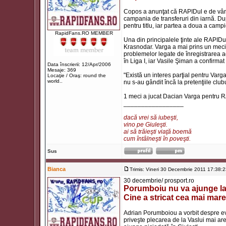
Copos a anunţat că RAPIDul e de vânza
campania de transferuri din iarnă. Du
pentru titlu, iar partea a doua a camp
RapidFans.RO MEMBER
Una din principalele ţinte ale RAPID
Krasnodar. Varga a mai prins un meci 
problemelor legate de înregistrarea ac
în Liga I, iar Vasile Şiman a confirmat 
Data înscrierii: 12/Apr/2006
Mesaje: 369
"Există un interes parţial pentru Varg
Locaţie / Oraş: round the
world..
nu s-au gândit încă la pretenţiile club
1 meci a jucat Dacian Varga pentru 
_________________
dacă vrei să iubeşti,
vino pe Giuleşti.
ai să trăieşti viaţă boemă
cum întâlneşti în poveşti.
Sus
Bianca
Trimis: Vineri 30 Decembrie 2011 17:38:
30 decembrie/ prosport.ro
Porumboiu nu va ajunge la
Cine a stricat cea mai mare
Adrian Porumboiou a vorbit despre ev
priveşte plecarea de la Vaslui mai are