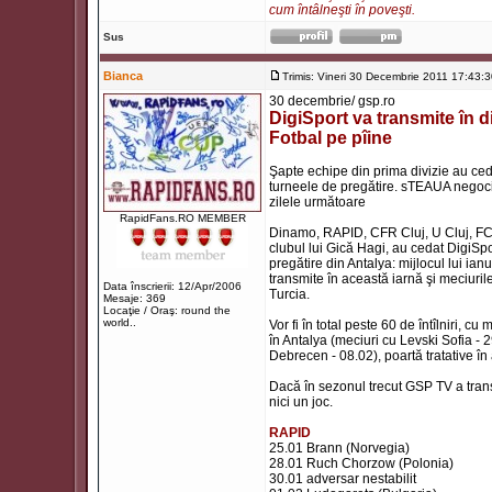
cum întâlneşti în poveşti.
Sus
Bianca
Trimis: Vineri 30 Decembrie 2011 17:43:
30 decembrie/ gsp.ro
DigiSport va transmite în d
Fotbal pe pîine
Şapte echipe din prima divizie au cedat
turneele de pregătire. sTEAUA negoci
zilele următoare
RapidFans.RO MEMBER
Dinamo, RAPID, CFR Cluj, U Cluj, FC Va
clubul lui Gică Hagi, au cedat DigiSpo
pregătire din Antalya: mijlocul lui ia
transmite în această iarnă şi meciurile 
Data înscrierii: 12/Apr/2006
Turcia.
Mesaje: 369
Locaţie / Oraş: round the
world..
Vor fi în total peste 60 de întîlniri,
în Antalya (meciuri cu Levski Sofia -
Debrecen - 08.02), poartă tratative în 
Dacă în sezonul trecut GSP TV a trans
nici un joc.
RAPID
25.01 Brann (Norvegia)
28.01 Ruch Chorzow (Polonia)
30.01 adversar nestabilit