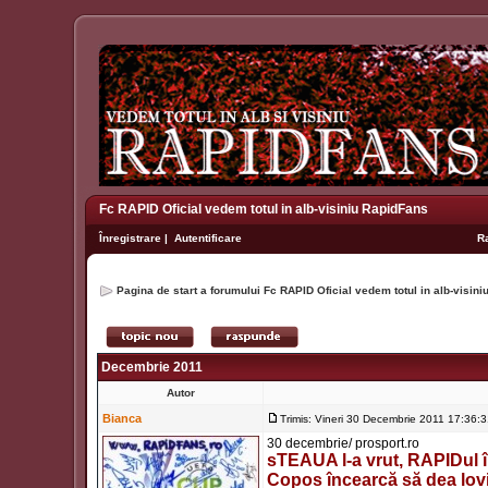
Fc RAPID Oficial vedem totul in alb-visiniu RapidFans
Înregistrare
|
Autentificare
R
Pagina de start a forumului Fc RAPID Oficial vedem totul in alb-visin
Decembrie 2011
Autor
Bianca
Trimis: Vineri 30 Decembrie 2011 17:36:
30 decembrie/ prosport.ro
sTEAUA l-a vrut, RAPIDul îl
Copos încearcă să dea lovit