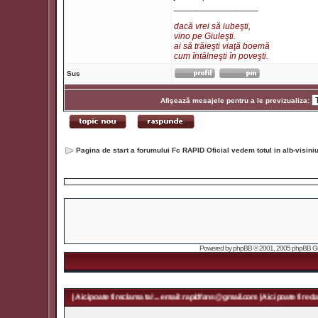
_________________
dacă vrei să iubeşti,
vino pe Giuleşti.
ai să trăieşti viaţă boemă
cum întâlneşti în poveşti.
Sus
Afişează mesajele pentru a le previzualiza:
Pagina de start a forumului Fc RAPID Oficial vedem totul in alb-visin
Powered by
phpBB
© 2001, 2005 phpBB Grou
idfans@gmail.com | Aici poate fi reclama ta! ... email: rapidfans@gmail.com | Aici poate fi reclama 