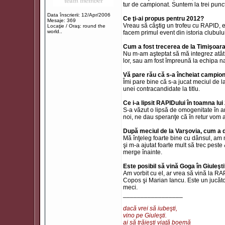
tur de campionat. Suntem la trei punc
Data înscrierii: 12/Apr/2006
Ce ţi-ai propus pentru 2012?
Mesaje: 369
Vreau să câştig un trofeu cu RAPID, e
Locaţie / Oraş: round the
world..
facem primul event din istoria clubului
Cum a fost trecerea de la Timişoar
Nu m-am aşteptat să mă integrez atât 
lor, sau am fost împreună la echipa na
Vă pare rău că s-a încheiat campion
Îmi pare bine că s-a jucat meciul de la
unei contracandidate la titlu.
Ce i-a lipsit RAPIDului în toamna lu
S-a văzut o lipsă de omogenitate în a
noi, ne dau speranţe că în retur vom 
După meciul de la Varşovia, cum a 
Mă înţeleg foarte bine cu dânsul, am m
şi m-a ajutat foarte mult să trec pes
merge înainte.
Este posibil să vină Goga în Giuleşt
Am vorbit cu el, ar vrea să vină la R
Copos şi Marian Iancu. Este un jucăto
meci.
_________________
dacă vrei să iubeşti,
vino pe Giuleşti.
ai să trăieşti viaţă boemă