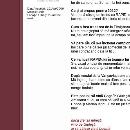
tur de campionat. Suntem la trei punc
Data înscrierii: 12/Apr/2006
Ce ţi-ai propus pentru 2012?
Mesaje: 369
Vreau să câştig un trofeu cu RAPID, e
Locaţie / Oraş: round the
world..
facem primul event din istoria clubului
Cum a fost trecerea de la Timişoar
Nu m-am aşteptat să mă integrez atât 
lor, sau am fost împreună la echipa na
Vă pare rău că s-a încheiat campion
Îmi pare bine că s-a jucat meciul de la
unei contracandidate la titlu.
Ce i-a lipsit RAPIDului în toamna lu
S-a văzut o lipsă de omogenitate în a
noi, ne dau speranţe că în retur vom 
După meciul de la Varşovia, cum a 
Mă înţeleg foarte bine cu dânsul, am m
şi m-a ajutat foarte mult să trec pes
merge înainte.
Este posibil să vină Goga în Giuleşt
Am vorbit cu el, ar vrea să vină la R
Copos şi Marian Iancu. Este un jucăto
meci.
_________________
dacă vrei să iubeşti,
vino pe Giuleşti.
ai să trăieşti viaţă boemă