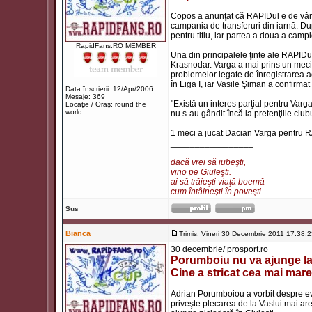
Copos a anunţat că RAPIDul e de vânza
campania de transferuri din iarnă. Du
pentru titlu, iar partea a doua a camp
RapidFans.RO MEMBER
Una din principalele ţinte ale RAPID
Krasnodar. Varga a mai prins un meci 
problemelor legate de înregistrarea ac
în Liga I, iar Vasile Şiman a confirmat 
Data înscrierii: 12/Apr/2006
Mesaje: 369
"Există un interes parţial pentru Varg
Locaţie / Oraş: round the
world..
nu s-au gândit încă la pretenţiile club
1 meci a jucat Dacian Varga pentru 
_________________
dacă vrei să iubeşti,
vino pe Giuleşti.
ai să trăieşti viaţă boemă
cum întâlneşti în poveşti.
Sus
Bianca
Trimis: Vineri 30 Decembrie 2011 17:38:
30 decembrie/ prosport.ro
Porumboiu nu va ajunge la
Cine a stricat cea mai mare
Adrian Porumboiou a vorbit despre ev
priveşte plecarea de la Vaslui mai are