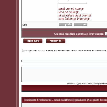
_________________
dacă vrei să iubeşti,
vino pe Giuleşti.
ai să trăieşti viaţă boemă
cum întâlneşti în poveşti.
Sus
Afişează mesajele pentru a le previzualiza:
Pagina de start a forumului Fc RAPID Oficial vedem totul in alb-visin
Powered by
phpBB
© 2001, 2005 phpBB Grou
ans@gmail.com | Aici poate fi reclama ta! ... email: rapidfans@gmail.com | Aici poate fi reclama ta