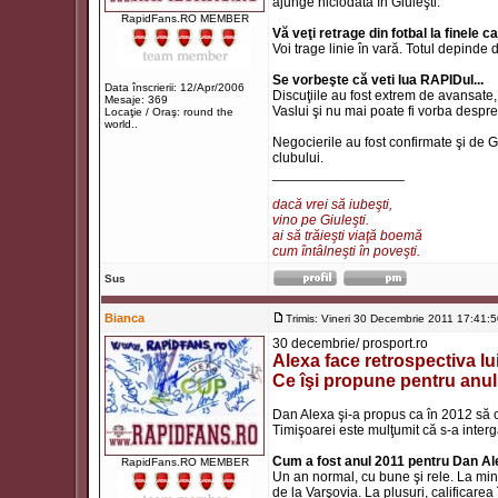
ajunge niciodată în Giuleşti.
RapidFans.RO MEMBER
Vă veţi retrage din fotbal la finele 
Voi trage linie în vară. Totul depinde
Se vorbeşte că veti lua RAPIDul...
Data înscrierii: 12/Apr/2006
Discuţiile au fost extrem de avansate, d
Mesaje: 369
Vaslui şi nu mai poate fi vorba despr
Locaţie / Oraş: round the
world..
Negocierile au fost confirmate şi de 
clubului.
_________________
dacă vrei să iubeşti,
vino pe Giuleşti.
ai să trăieşti viaţă boemă
cum întâlneşti în poveşti.
Sus
Bianca
Trimis: Vineri 30 Decembrie 2011 17:41:
30 decembrie/ prosport.ro
Alexa face retrospectiva lui
Ce îşi propune pentru anu
Dan Alexa şi-a propus ca în 2012 să c
Timişoarei este mulţumit că s-a inter
Cum a fost anul 2011 pentru Dan A
RapidFans.RO MEMBER
Un an normal, cu bune şi rele. La min
de la Varşovia. La plusuri, calificar