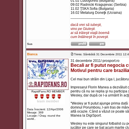
01.02 Ludogorets (Bulgaria)
09.02 Radnicki Kragujevac (Serbia)
11.02 ŢSKA Sofia (Bulgaria)
16.02 Metalurg Doneţk (Ucraina)
_________________
dacă vrei să iubeşti,
vino pe Giuleşti.
ai să trăieşti viaţă boemă
cum întâlneşti în poveşti.
Sus
Bianca
Trimis: Sâmbătă 31 Decembrie 2011 12:
31 decembrie 2011/ prosport.ro
Becali ar fi putut negocia
Motivul pentru care brazil
Cel mai bun străin din Liga I, jucătoru
Impresarul Florin Manea a dezvăluit că
pentru că nu se replia şi nu participa
RapidFans.RO MEMBER
Wesley, dar după ce l-a urmărit în acţi
"Wesley ar fi putut ajunge prima dat
domnul Porumboiu, l-am tras de mânec
Data înscrierii: 12/Apr/2006
altă ocazie. Când a văzut ce poate să f
Mesaje: 369
Manea la DigiSport.
Locaţie / Oraş: round the
world..
Wesley nu este singurul fotbalist cu p
jucător pe care se bat acum marile club