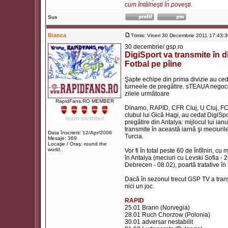
cum întâlneşti în poveşti.
Sus
Bianca
Trimis: Vineri 30 Decembrie 2011 17:43:
30 decembrie/ gsp.ro
DigiSport va transmite în d
Fotbal pe pîine
Şapte echipe din prima divizie au cedat
turneele de pregătire. sTEAUA negoci
zilele următoare
RapidFans.RO MEMBER
Dinamo, RAPID, CFR Cluj, U Cluj, FC Va
clubul lui Gică Hagi, au cedat DigiSpo
pregătire din Antalya: mijlocul lui ia
transmite în această iarnă şi meciurile 
Data înscrierii: 12/Apr/2006
Turcia.
Mesaje: 369
Locaţie / Oraş: round the
world..
Vor fi în total peste 60 de întîlniri,
în Antalya (meciuri cu Levski Sofia -
Debrecen - 08.02), poartă tratative în 
Dacă în sezonul trecut GSP TV a trans
nici un joc.
RAPID
25.01 Brann (Norvegia)
28.01 Ruch Chorzow (Polonia)
30.01 adversar nestabilit