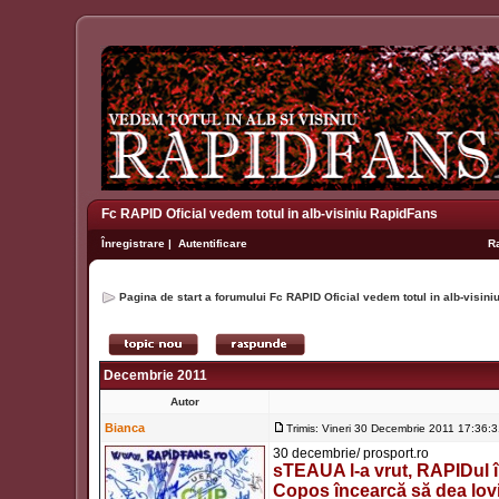
Fc RAPID Oficial vedem totul in alb-visiniu RapidFans
Înregistrare
|
Autentificare
R
Pagina de start a forumului Fc RAPID Oficial vedem totul in alb-visin
Decembrie 2011
Autor
Bianca
Trimis: Vineri 30 Decembrie 2011 17:36:
30 decembrie/ prosport.ro
sTEAUA l-a vrut, RAPIDul îl
Copos încearcă să dea lovit