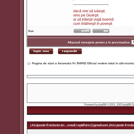
_________________
dacă vrei să iubeşti,
vino pe Giuleşti.
ai să trăieşti viaţă boemă
cum întâlneşti în poveşti.
Sus
Afişează mesajele pentru a le previzualiza:
Pagina de start a forumului Fc RAPID Oficial vedem totul in alb-visin
Powered by
phpBB
© 2001, 2005 phpBB Grou
ans@gmail.com | Aici poate fi reclama ta! ... email: rapidfans@gmail.com | Aici poate fi reclama ta