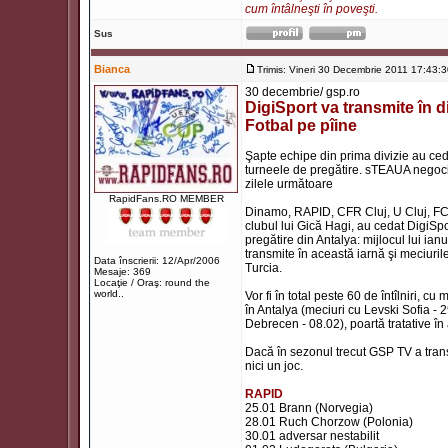
cum întâlneşti în poveşti.
Sus
Bianca
Trimis: Vineri 30 Decembrie 2011 17:43:
30 decembrie/ gsp.ro
DigiSport va transmite în d
Fotbal pe pîine
Şapte echipe din prima divizie au cedat
turneele de pregătire. sTEAUA negoci
zilele următoare
RapidFans.RO MEMBER
Dinamo, RAPID, CFR Cluj, U Cluj, FC Va
clubul lui Gică Hagi, au cedat DigiSpo
pregătire din Antalya: mijlocul lui ia
transmite în această iarnă şi meciurile 
Data înscrierii: 12/Apr/2006
Turcia.
Mesaje: 369
Locaţie / Oraş: round the
world..
Vor fi în total peste 60 de întîlniri,
în Antalya (meciuri cu Levski Sofia -
Debrecen - 08.02), poartă tratative în 
Dacă în sezonul trecut GSP TV a trans
nici un joc.
RAPID
25.01 Brann (Norvegia)
28.01 Ruch Chorzow (Polonia)
30.01 adversar nestabilit