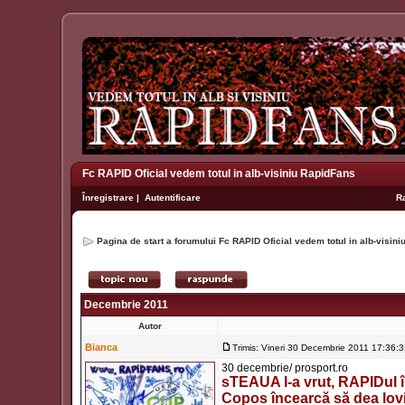
Fc RAPID Oficial vedem totul in alb-visiniu RapidFans
Înregistrare
|
Autentificare
R
Pagina de start a forumului Fc RAPID Oficial vedem totul in alb-visin
Decembrie 2011
Autor
Bianca
Trimis: Vineri 30 Decembrie 2011 17:36:
30 decembrie/ prosport.ro
sTEAUA l-a vrut, RAPIDul îl
Copos încearcă să dea lovit