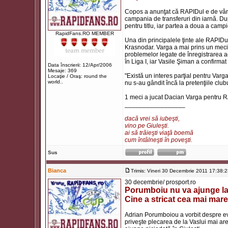
Copos a anunţat că RAPIDul e de vânza
campania de transferuri din iarnă. Du
pentru titlu, iar partea a doua a camp
RapidFans.RO MEMBER
Una din principalele ţinte ale RAPID
Krasnodar. Varga a mai prins un meci 
problemelor legate de înregistrarea ac
în Liga I, iar Vasile Şiman a confirmat 
Data înscrierii: 12/Apr/2006
Mesaje: 369
"Există un interes parţial pentru Varg
Locaţie / Oraş: round the
world..
nu s-au gândit încă la pretenţiile club
1 meci a jucat Dacian Varga pentru 
_________________
dacă vrei să iubeşti,
vino pe Giuleşti.
ai să trăieşti viaţă boemă
cum întâlneşti în poveşti.
Sus
Bianca
Trimis: Vineri 30 Decembrie 2011 17:38:
30 decembrie/ prosport.ro
Porumboiu nu va ajunge la
Cine a stricat cea mai mare
Adrian Porumboiou a vorbit despre ev
priveşte plecarea de la Vaslui mai are