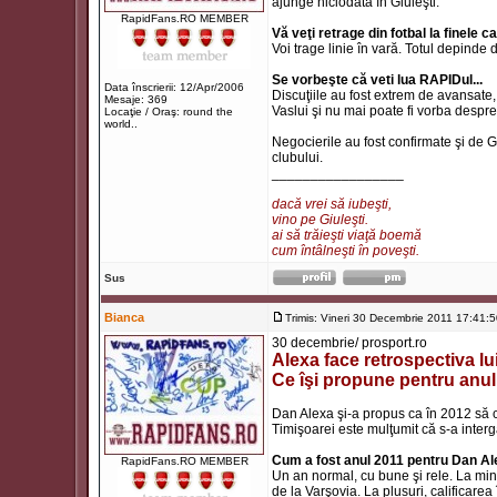
ajunge niciodată în Giuleşti.
RapidFans.RO MEMBER
Vă veţi retrage din fotbal la finele 
Voi trage linie în vară. Totul depinde
Se vorbeşte că veti lua RAPIDul...
Data înscrierii: 12/Apr/2006
Discuţiile au fost extrem de avansate, d
Mesaje: 369
Vaslui şi nu mai poate fi vorba despr
Locaţie / Oraş: round the
world..
Negocierile au fost confirmate şi de 
clubului.
_________________
dacă vrei să iubeşti,
vino pe Giuleşti.
ai să trăieşti viaţă boemă
cum întâlneşti în poveşti.
Sus
Bianca
Trimis: Vineri 30 Decembrie 2011 17:41:
30 decembrie/ prosport.ro
Alexa face retrospectiva lui
Ce îşi propune pentru anu
Dan Alexa şi-a propus ca în 2012 să c
Timişoarei este mulţumit că s-a inter
Cum a fost anul 2011 pentru Dan A
RapidFans.RO MEMBER
Un an normal, cu bune şi rele. La min
de la Varşovia. La plusuri, calificar