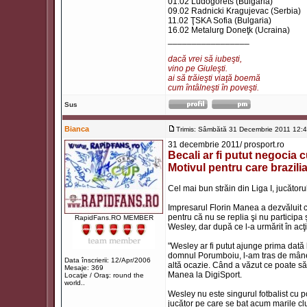
01.02 Ludogorets (Bulgaria)
09.02 Radnicki Kragujevac (Serbia)
11.02 ŢSKA Sofia (Bulgaria)
16.02 Metalurg Doneţk (Ucraina)
_________________
dacă vrei să iubeşti,
vino pe Giuleşti.
ai să trăieşti viaţă boemă
cum întâlneşti în poveşti.
Sus
Bianca
Trimis: Sâmbătă 31 Decembrie 2011 12:
31 decembrie 2011/ prosport.ro
Becali ar fi putut negocia
Motivul pentru care brazil
Cel mai bun străin din Liga I, jucătoru
Impresarul Florin Manea a dezvăluit că
pentru că nu se replia şi nu participa
RapidFans.RO MEMBER
Wesley, dar după ce l-a urmărit în acţi
"Wesley ar fi putut ajunge prima dat
domnul Porumboiu, l-am tras de mânec
Data înscrierii: 12/Apr/2006
altă ocazie. Când a văzut ce poate să f
Mesaje: 369
Manea la DigiSport.
Locaţie / Oraş: round the
world..
Wesley nu este singurul fotbalist cu p
jucător pe care se bat acum marile club