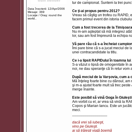
tur de campionat. Suntem la trei punc
Data înscrierii: 12/Apr/2006
Ce ţi-ai propus pentru 2012?
Mesaje: 369
Vreau să câştig un trofeu cu RAPID, e
Locaţie / Oraş: round the
world..
facem primul event din istoria clubului
Cum a fost trecerea de la Timişoar
Nu m-am aşteptat să mă integrez atât 
lor, sau am fost împreună la echipa na
Vă pare rău că s-a încheiat campion
Îmi pare bine că s-a jucat meciul de la
unei contracandidate la titlu.
Ce i-a lipsit RAPIDului în toamna lu
S-a văzut o lipsă de omogenitate în a
noi, ne dau speranţe că în retur vom 
După meciul de la Varşovia, cum a 
Mă înţeleg foarte bine cu dânsul, am m
şi m-a ajutat foarte mult să trec pes
merge înainte.
Este posibil să vină Goga în Giuleşt
Am vorbit cu el, ar vrea să vină la R
Copos şi Marian Iancu. Este un jucăto
meci.
_________________
dacă vrei să iubeşti,
vino pe Giuleşti.
ai să trăieşti viaţă boemă