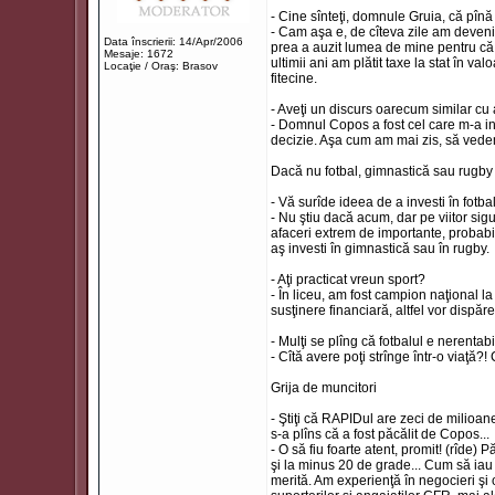
- Cine sînteţi, domnule Gruia, că pî
- Cam aşa e, de cîteva zile am devenit 
Data înscrierii: 14/Apr/2006
prea a auzit lumea de mine pentru că a
Mesaje: 1672
ultimii ani am plătit taxe la stat în v
Locaţie / Oraş: Brasov
fitecine.
- Aveţi un discurs oarecum similar cu
- Domnul Copos a fost cel care m-a inv
decizie. Aşa cum am mai zis, să vedem
Dacă nu fotbal, gimnastică sau rugby
- Vă surîde ideea de a investi în fotba
- Nu ştiu dacă acum, dar pe viitor sigu
afaceri extrem de importante, probabi
aş investi în gimnastică sau în rugby.
- Aţi practicat vreun sport?
- În liceu, am fost campion naţional l
susţinere financiară, altfel vor disp
- Mulţi se plîng că fotbalul e nerentabi
- Cîtă avere poţi strînge într-o viaţă?!
Grija de muncitori
- Ştiţi că RAPIDul are zeci de milioane
s-a plîns că a fost păcălit de Copos...
- O să fiu foarte atent, promit! (rîde)
şi la minus 20 de grade... Cum să iau 
merită. Am experienţă în negocieri şi o