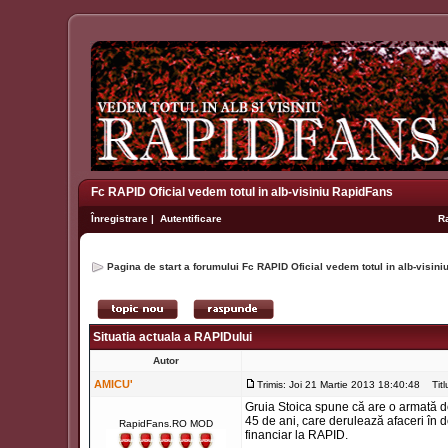
Fc RAPID Oficial vedem totul in alb-visiniu RapidFans
Înregistrare
|
Autentificare
R
Pagina de start a forumului Fc RAPID Oficial vedem totul in alb-visin
Situatia actuala a RAPIDului
Autor
AMICU'
Trimis: Joi 21 Martie 2013 18:40:48
Titlu
Gruia Stoica spune că are o armată de j
45 de ani, care derulează afaceri în d
RapidFans.RO MOD
financiar la RAPID.