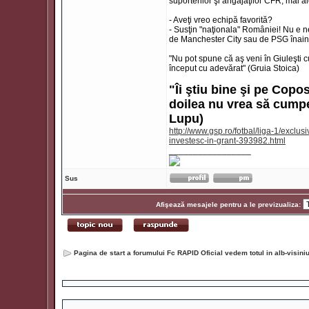
suporterilor şi angajaţilor CFR, mai a
- Aveţi vreo echipă favorită?
- Susţin "naţionala" României! Nu e ne
de Manchester City sau de PSG înainte
"Nu pot spune că aş veni în Giuleşti c
început cu adevărat" (Gruia Stoica)
"Îi ştiu bine şi pe Copos
doilea nu vrea să cumper
Lupu)
http://www.gsp.ro/fotbal/liga-1/exclus
investesc-in-grant-393982.html
_________________
Sus
Afişează mesajele pentru a le previzualiza:
Pagina de start a forumului Fc RAPID Oficial vedem totul in alb-visin