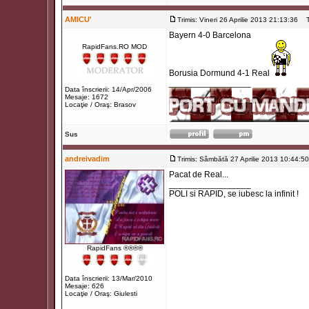
AMICU'
Trimis: Vineri 26 Aprilie 2013 21:13:36
Ti
Bayern 4-0 Barcelona
RapidFans.RO MOD
Borusia Dormund 4-1 Real
_________________
Data înscrierii: 14/Apr/2006
Mesaje: 1672
Locaţie / Oraş: Brasov
Sus
andreivadim
Trimis: Sâmbătă 27 Aprilie 2013 10:44:50
Pacat de Real...
_________________
POLI si RAPID, se iubesc la infinit !
RapidFans ®®®®
Data înscrierii: 13/Mar/2010
Mesaje: 626
Locaţie / Oraş: Giulesti