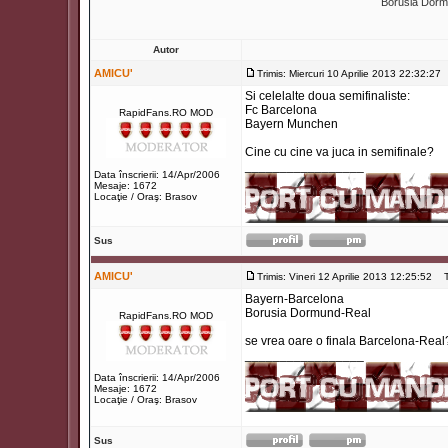
Borusia Dor
Autor
AMICU'
Trimis: Miercuri 10 Aprilie 2013 22:32:27
Si celelalte doua semifinaliste:
Fc Barcelona
RapidFans.RO MOD
Bayern Munchen
Cine cu cine va juca in semifinale?
_________________
Data înscrierii: 14/Apr/2006
Mesaje: 1672
Locaţie / Oraş: Brasov
Sus
AMICU'
Trimis: Vineri 12 Aprilie 2013 12:25:52
Ti
Bayern-Barcelona
Borusia Dormund-Real
RapidFans.RO MOD
se vrea oare o finala Barcelona-Real
_________________
Data înscrierii: 14/Apr/2006
Mesaje: 1672
Locaţie / Oraş: Brasov
Sus