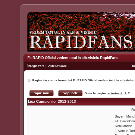
Fc RAPID Oficial vedem totul in alb-visiniu RapidFans
Înregistrare
|
Autentificare
R
Pagina de start a forumului Fc RAPID Oficial vedem totul in alb-visin
Du-te la pagina
anterioară
1
,
2
Liga Campionilor 2012-2013
Re
Bayern Munc
FC Barcelona
Real Madrid
Juventus Tor