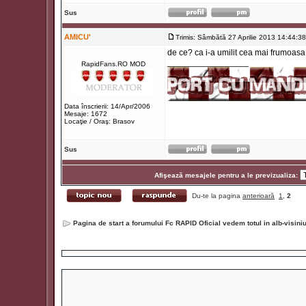
Sus
AMICU'
Trimis: Sâmbătă 27 Aprilie 2013 14:44:38
de ce? ca i-a umilit cea mai frumoasa
_________________
RapidFans.RO MOD
Data înscrierii: 14/Apr/2006
Mesaje: 1672
Locaţie / Oraş: Brasov
Sus
Afişează mesajele pentru a le previzualiza:
Du-te la pagina
anterioară
1
,
2
Pagina de start a forumului Fc RAPID Oficial vedem totul in alb-visin