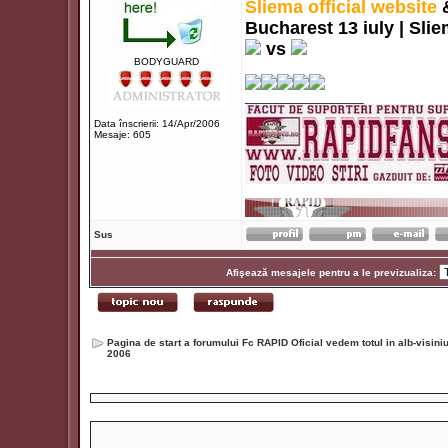
Sliema official website
Bucharest 13 iuly | Slie
vs
BODYGUARD
_________________
Data înscrierii: 14/Apr/2006
Mesaje: 605
Sus
Afişează mesajele pentru a le previzualiza:
Pagina de start a forumului Fc RAPID Oficial vedem totul in alb-visin
2006