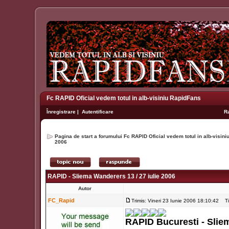
Fc RAPID Oficial vedem totul in alb-visiniu RapidFans
Înregistrare
|
Autentificare
R
Pagina de start a forumului Fc RAPID Oficial vedem totul in alb-visin
2006
RAPID - Sliema Wanderers 13 / 27 iulie 2006
Autor
FC_Rapid
Trimis: Vineri 23 Iunie 2006 18:10:42
Tit
RAPID Bucuresti - Sli