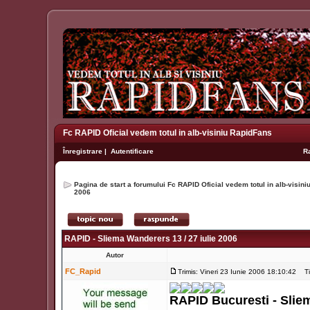
Fc RAPID Oficial vedem totul in alb-visiniu RapidFans
Înregistrare
|
Autentificare
R
Pagina de start a forumului Fc RAPID Oficial vedem totul in alb-visin
2006
RAPID - Sliema Wanderers 13 / 27 iulie 2006
Autor
FC_Rapid
Trimis: Vineri 23 Iunie 2006 18:10:42
Tit
RAPID Bucuresti - Sli