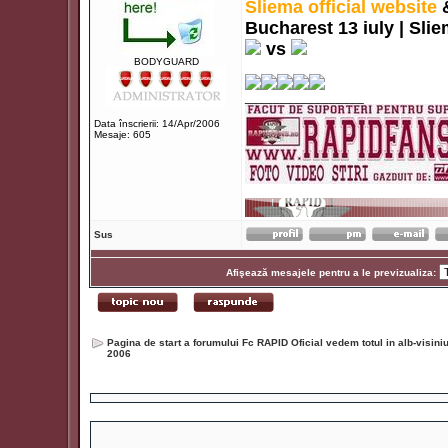
Sliema official website
Bucharest 13 iuly | Slie
vs
BODYGUARD
_________________
Data înscrierii: 14/Apr/2006
Mesaje: 605
Sus
Afişează mesajele pentru a le previzualiza:
Pagina de start a forumului Fc RAPID Oficial vedem totul in alb-visin
2006