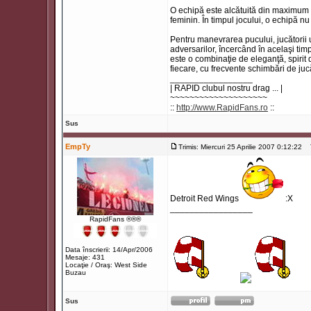
O echipă este alcătuită din maximum 20 
feminin. În timpul jocului, o echipă nu
Pentru manevrarea pucului, jucătorii ut
adversarilor, încercând în acelaşi tim
este o combinaţie de eleganţă, spirit 
fiecare, cu frecvente schimbări de jucă
_________________
| RAPID clubul nostru drag ... |
~~~~~~~~~~~~~~~~~~~~
::
http://www.RapidFans.ro
::
Sus
EmpTy
Trimis: Miercuri 25 Aprilie 2007 0:12:22
Ti
Detroit Red Wings
:X
_________________
RapidFans ®®®
Data înscrierii: 14/Apr/2006
Mesaje: 431
Locaţie / Oraş: West Side
Buzau
Sus