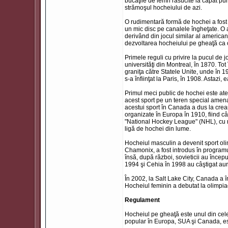
bucăţile de lemn răsucite la capăt pur
strămoşul hocheiului de azi.
O rudimentară formă de hochei a fost 
un mic disc pe canalele îngheţate. O a
derivând din jocul similar al american
dezvoltarea hocheiului pe gheaţă ca o
Primele reguli cu privire la pucul de j
universităţi din Montreal, în 1870. To
graniţa către Statele Unite, unde în 1
s-a înfiinţat la Paris, în 1908. Astazi
Primul meci public de hochei este ate
acest sport pe un teren special amenaj
acestui sport în Canada a dus la crea
organizate în Europa în 1910, fiind câ
"National Hockey League" (NHL), cu n
ligă de hochei din lume.
Hocheiul masculin a devenit sport oli
Chamonix, a fost introdus în programul
însă, după război, sovieticii au începu
1994 şi Cehia în 1998 au câştigat aur
În 2002, la Salt Lake City, Canada a î
Hocheiul feminin a debutat la olimpi
Regulament
Hocheiul pe gheaţă este unul din cele
popular în Europa, SUA şi Canada, este