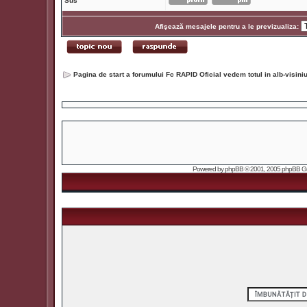
Sus
Afişează mesajele pentru a le previzualiza:
Pagina de start a forumului Fc RAPID Oficial vedem totul in alb-visin
Powered by
phpBB
© 2001, 2005 phpBB Grou