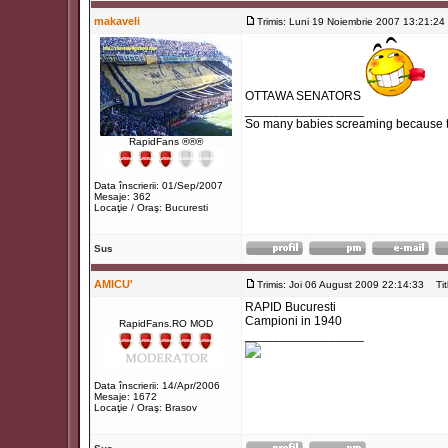
makaveli
Trimis: Luni 19 Noiembrie 2007 13:21:24
OTTAWA SENATORS
_________________
So many babies screaming because th
RapidFans ®®®
Data înscrierii: 01/Sep/2007
Mesaje: 362
Locaţie / Oraş: Bucuresti
Sus
AMICU'
Trimis: Joi 06 August 2009 22:14:33
Titl
RAPID Bucuresti
Campioni in 1940
RapidFans.RO MOD
_________________
Data înscrierii: 14/Apr/2006
Mesaje: 1672
Locaţie / Oraş: Brasov