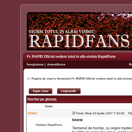
Fc RAPID Oficial vedem totul in alb-visiniu RapidFans
Înregistrare
|
Autentificare
R
Pagina de start a forumului Fc RAPID Oficial vedem totul in alb-visin
Hochei pe gheaţa
Autor
Chivu
Trimis: Marţi 24 Aprilie 2007 7:46:09
Titl
Istorie
Vizitator RapidFans
Termenul de hochei, cu origini mediev