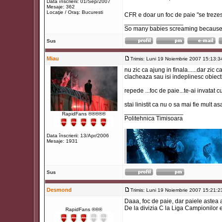
Data înscrierii: 01/Sep/2007
Mesaje: 362
Locaţie / Oraş: Bucuresti
CFR e doar un foc de paie "se trezesc
_________________
So many babies screaming because t
Sus
Miau
Trimis: Luni 19 Noiembrie 2007 15:13:3
nu zic ca ajung in finala......dar zic 
clacheaza sau isi indeplinesc obiectiv
repede ...foc de paie...te-ai invatat 
stai linistit ca nu o sa mai fie mult asa
_________________
RapidFans ®®®®®
Politehnica Timisoara
Data înscrierii: 13/Apr/2006
Mesaje: 1931
Sus
Desmond
Trimis: Luni 19 Noiembrie 2007 15:21:2
Daaa, foc de paie, dar paiele astea a
De la divizia C la Liga Campionilor e 
RapidFans ®®®