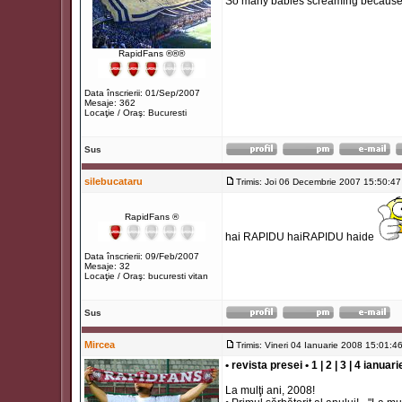
So many babies screaming because t
RapidFans ®®®
Data înscrierii: 01/Sep/2007
Mesaje: 362
Locaţie / Oraş: Bucuresti
Sus
silebucataru
Trimis: Joi 06 Decembrie 2007 15:50:47
RapidFans ®
hai RAPIDU haiRAPIDU haide
Data înscrierii: 09/Feb/2007
Mesaje: 32
Locaţie / Oraş: bucuresti vitan
Sus
Mircea
Trimis: Vineri 04 Ianuarie 2008 15:01:4
• revista presei • 1 | 2 | 3 | 4 ianuar
La mulţi ani, 2008!