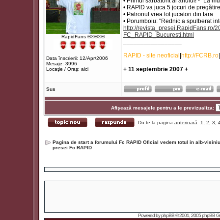
• Primul sărbătorit al anului! - "La mul
• RAPID va juca 5 jocuri de pregătire
• Patronul vrea tot jucatori din tara
• Porumboiu: "Rednic a spulberat i
http://revista_presei.RapidFans.ro
FC_RAPID_Bucuresti.html
RapidFans ®®®®®
_________________
RAPID - site neoficial
|
http://FCRB.ro
|
Data înscrierii: 12/Apr/2006
Mesaje: 3996
+ 11 septembrie 2007 +
Locaţie / Oraş: aici
Sus
Afişează mesajele pentru a le previzualiza:
Du-te la pagina
anterioară
1
,
2
,
3
,
Pagina de start a forumului Fc RAPID Oficial vedem totul in alb-visin
presei Fc RAPID
Powered by
phpBB
© 2001, 2005 phpBB Grou