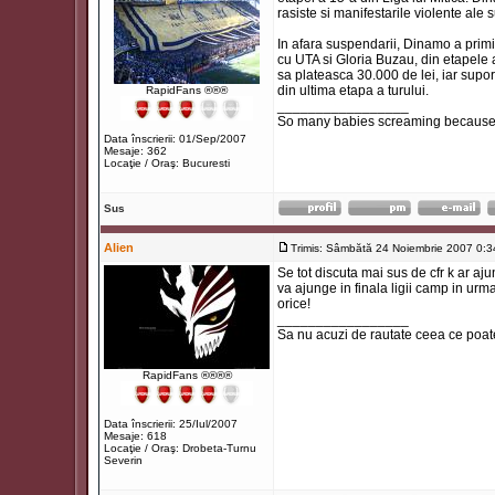
rasiste si manifestarile violente ale s
In afara suspendarii, Dinamo a primi
cu UTA si Gloria Buzau, din etapele 
sa plateasca 30.000 de lei, iar supo
din ultima etapa a turului.
RapidFans ®®®
_________________
So many babies screaming because t
Data înscrierii: 01/Sep/2007
Mesaje: 362
Locaţie / Oraş: Bucuresti
Sus
Alien
Trimis: Sâmbătă 24 Noiembrie 2007 0:3
Se tot discuta mai sus de cfr k ar aj
va ajunge in finala ligii camp in urma
orice!
_________________
Sa nu acuzi de rautate ceea ce poate 
RapidFans ®®®®
Data înscrierii: 25/Iul/2007
Mesaje: 618
Locaţie / Oraş: Drobeta-Turnu
Severin