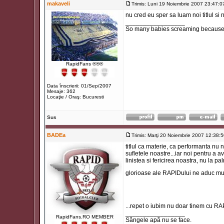
makaveli
Trimis: Luni 19 Noiembrie 2007 23:47:0
nu cred eu sper sa luam noi titlul s
_________________
So many babies screaming because t
RapidFans ®®®
Data înscrierii: 01/Sep/2007
Mesaje: 362
Locaţie / Oraş: Bucuresti
Sus
BADEa
Trimis: Marţi 20 Noiembrie 2007 12:38:
titlul ca materie, ca performanta nu 
sufletele noastre...iar noi pentru a a
linistea si fericirea noastra, nu la
glorioase ale RAPIDului ne aduc mul
...repet o iubim nu doar tinem cu RA
_________________
RapidFans.RO MEMBER
Sângele apă nu se face.