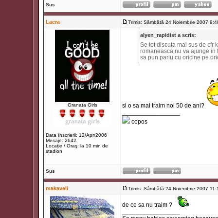
Sus
Lacra
Trimis: Sâmbătă 24 Noiembrie 2007 9:4
alyen_rapidist a scris:
Se tot discuta mai sus de cfr k
romaneasca nu va ajunge in fin
sa pun pariu cu oricine pe ori
Granata Girls
si o sa mai traim noi 50 de ani?
_________________
copos
Data înscrierii: 12/Apr/2006
Mesaje: 2642
Locaţie / Oraş: la 10 min de
stadion
Sus
makaveli
Trimis: Sâmbătă 24 Noiembrie 2007 11:
de ce sa nu traim ?
_________________