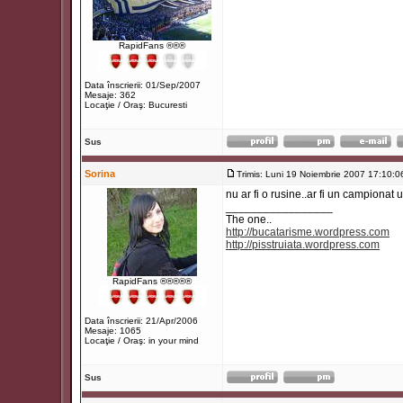
RapidFans ®®®
Data înscrierii: 01/Sep/2007
Mesaje: 362
Locaţie / Oraş: Bucuresti
Sus
Sorina
Trimis: Luni 19 Noiembrie 2007 17:10:0
nu ar fi o rusine..ar fi un campionat 
_________________
The one..
http://bucatarisme.wordpress.com
http://pisstruiata.wordpress.com
RapidFans ®®®®®
Data înscrierii: 21/Apr/2006
Mesaje: 1065
Locaţie / Oraş: in your mind
Sus