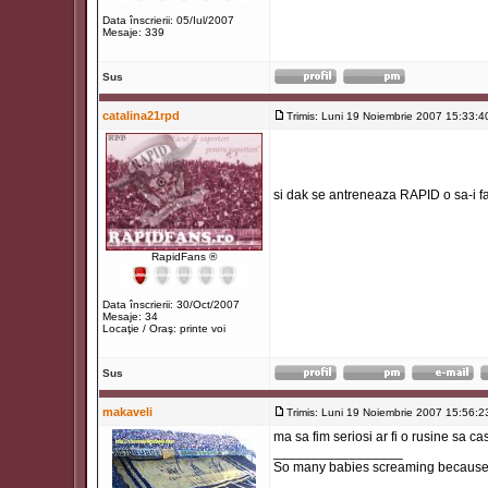
Data înscrierii: 05/Iul/2007
Mesaje: 339
Sus
catalina21rpd
Trimis: Luni 19 Noiembrie 2007 15:33:4
si dak se antreneaza RAPID o sa-i fa
RapidFans ®
Data înscrierii: 30/Oct/2007
Mesaje: 34
Locaţie / Oraş: printe voi
Sus
makaveli
Trimis: Luni 19 Noiembrie 2007 15:56:2
ma sa fim seriosi ar fi o rusine sa ca
_________________
So many babies screaming because t