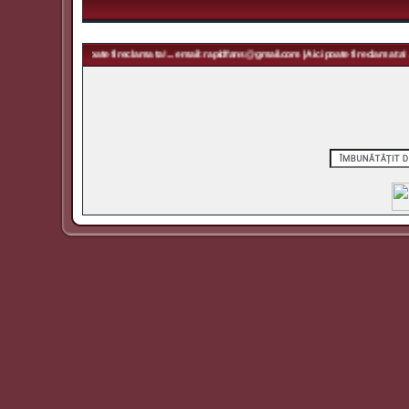
 Aici poate fi reclama ta! ... email: rapidfans@gmail.com | Aici poate fi reclama ta! ... email: ra