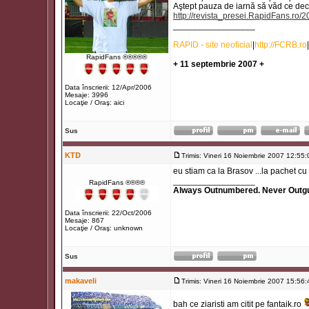
Aştept pauza de iarnă să văd ce decizi
http://revista_presei.RapidFans.r
_________________
RAPID - site neoficial
|
http://FCRB.ro
|
RapidFans ®®®®®
+ 11 septembrie 2007 +
Data înscrierii: 12/Apr/2006
Mesaje: 3996
Locaţie / Oraş: aici
Sus
KTD
Trimis: Vineri 16 Noiembrie 2007 12:55:
eu stiam ca la Brasov ...la pachet c
_________________
RapidFans ®®®®
Always Outnumbered. Never Outg
Data înscrierii: 22/Oct/2006
Mesaje: 867
Locaţie / Oraş: unknown
Sus
makaveli
Trimis: Vineri 16 Noiembrie 2007 15:56:
bah ce ziaristi am citit pe fantaik.ro