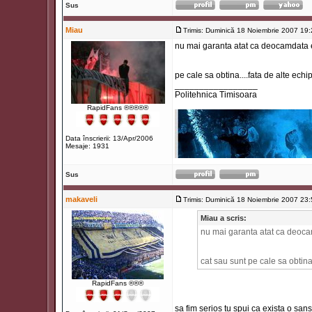
Sus
Miau
Trimis: Duminică 18 Noiembrie 2007 19
nu mai garanta atat ca deocamdata ei
pe cale sa obtina....fata de alte echip
_________________
Politehnica Timisoara
RapidFans ®®®®®
Data înscrierii: 13/Apr/2006
Mesaje: 1931
Sus
makaveli
Trimis: Duminică 18 Noiembrie 2007 23
Miau a scris:
nu mai garanta atat ca deocam
cat sau sunt pe cale sa obtina.
RapidFans ®®®
sa fim serios tu spui ca exista o sans