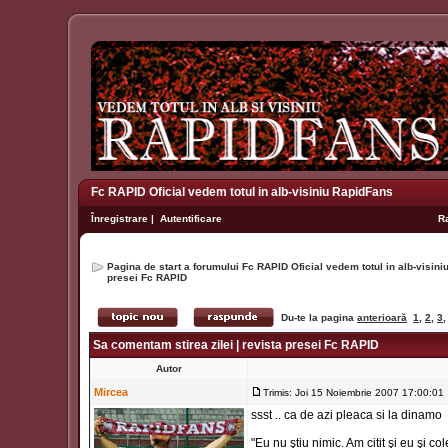
Fc RAPID Oficial vedem totul in alb-visiniu RapidFans
Înregistrare
|
Autentificare
R
Pagina de start a forumului Fc RAPID Oficial vedem totul in alb-visin
presei Fc RAPID
Du-te la pagina
anterioară
1
,
2
,
3
Sa comentam stirea zilei | revista presei Fc RAPID
Autor
Mircea
Trimis: Joi 15 Noiembrie 2007 17:00:01
ssst .. ca de azi pleaca si la dinamo
"Eu nu ştiu nimic. Am citit şi eu şi 