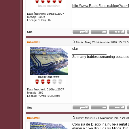
http://www.RapidFans.ro/blog/?cat=
Data înscrierii: 28/Sep/2007
Mesaje: 1005
Locaţie / Oraş: TR
Sus
makaveli
Trimis: Marţi 20 Noiembrie 2007 15:35:
clar
_________________
So many babies screaming because t
RapidFans ®®®
Data înscrierii: 01/Sep/2007
Mesaje: 362
Locaţie / Oraş: Bucuresti
Sus
makaveli
Trimis: Miercuri 21 Noiembrie 2007 21:3
Comisia de Disciplina nu le-a iertat 
etapei a 15-a din Liga lui Mitica. D