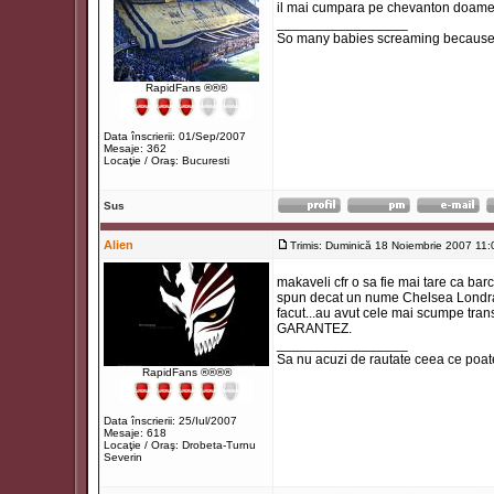
il mai cumpara pe chevanton doame a
_________________
So many babies screaming because t
RapidFans ®®®
Data înscrierii: 01/Sep/2007
Mesaje: 362
Locaţie / Oraş: Bucuresti
Sus
Alien
Trimis: Duminică 18 Noiembrie 2007 11:
makaveli cfr o sa fie mai tare ca bar
spun decat un nume Chelsea Londra.Ai
facut...au avut cele mai scumpe tran
GARANTEZ.
_________________
Sa nu acuzi de rautate ceea ce poate 
RapidFans ®®®®
Data înscrierii: 25/Iul/2007
Mesaje: 618
Locaţie / Oraş: Drobeta-Turnu
Severin