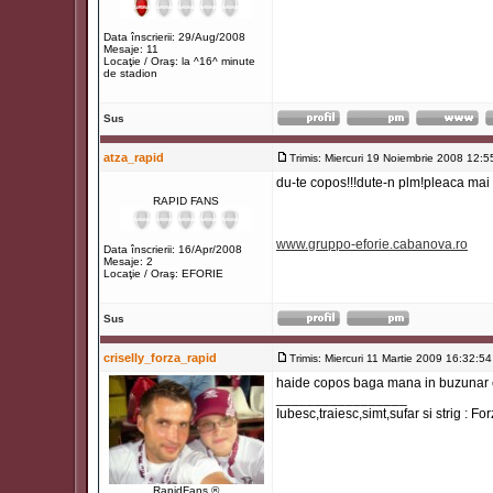
Data înscrierii: 29/Aug/2008
Mesaje: 11
Locaţie / Oraş: la ^16^ minute
de stadion
Sus
atza_rapid
Trimis: Miercuri 19 Noiembrie 2008 12:5
du-te copos!!!dute-n plm!pleaca mai
RAPID FANS
www.gruppo-eforie.cabanova.ro
Data înscrierii: 16/Apr/2008
Mesaje: 2
Locaţie / Oraş: EFORIE
Sus
criselly_forza_rapid
Trimis: Miercuri 11 Martie 2009 16:32:54
haide copos baga mana in buzunar ca
_________________
Iubesc,traiesc,simt,sufar si strig : F
RapidFans ®