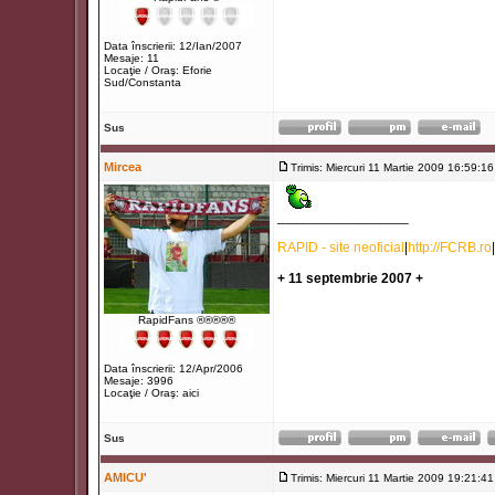
Data înscrierii: 12/Ian/2007
Mesaje: 11
Locaţie / Oraş: Eforie
Sud/Constanta
Sus
Mircea
Trimis: Miercuri 11 Martie 2009 16:59:16
_________________
RAPID - site neoficial
|
http://FCRB.ro
|
+ 11 septembrie 2007 +
RapidFans ®®®®®
Data înscrierii: 12/Apr/2006
Mesaje: 3996
Locaţie / Oraş: aici
Sus
AMICU'
Trimis: Miercuri 11 Martie 2009 19:21:41