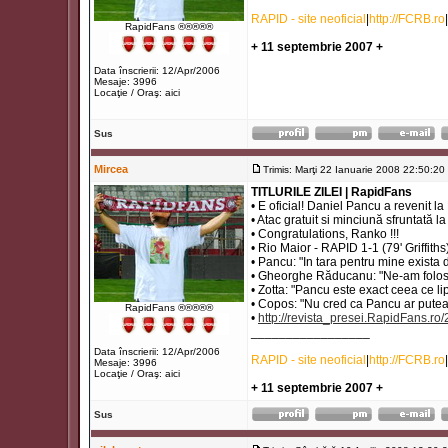
RAPID - site neoficial
|
http://FCRB.ro
|
RapidFans ®®®®®
+ 11 septembrie 2007 +
Data înscrierii: 12/Apr/2006
Mesaje: 3996
Locaţie / Oraş: aici
Sus
Mircea
Trimis: Marţi 22 Ianuarie 2008 22:50:20
TITLURILE ZILEI | RapidFans
• E oficial! Daniel Pancu a revenit la
• Atac gratuit si minciună sfruntată 
• Congratulations, Ranko !!!
• Rio Maior - RAPID 1-1 (79' Griffiths
• Pancu: "In tara pentru mine exista
• Gheorghe Răducanu: "Ne-am folosit
• Zotta: "Pancu este exact ceea ce l
• Copos: "Nu cred ca Pancu ar putea 
RapidFans ®®®®®
•
http://revista_presei.RapidFans.ro
_________________
Data înscrierii: 12/Apr/2006
RAPID - site neoficial
|
http://FCRB.ro
|
Mesaje: 3996
Locaţie / Oraş: aici
+ 11 septembrie 2007 +
Sus