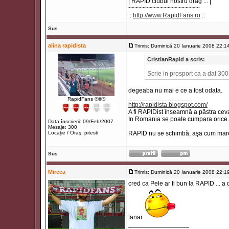
| RAPID clubul nostru drag ... |
~~~~~~~~~~~~~~~~~~~~
::
http://www.RapidFans.ro
::
Sus
alina rapidista
Trimis: Duminică 20 Ianuarie 2008 22:1
CristianRapid a scris:
Scrie in prosport ca a dat 300
degeaba nu mai e ce a fost odata.
_________________
RapidFans ®®®
http://rapidista.blogspot.com/
A fi RAPIDist înseamnă a păstra ceva
In Romania se poate cumpara orice.
Data înscrierii: 09/Feb/2007
Mesaje: 300
Locaţie / Oraş: pitesti
RAPID nu se schimbă, aşa cum marea
Sus
Mircea
Trimis: Duminică 20 Ianuarie 2008 22:1
cred ca Pele ar fi bun la RAPID ... a
tanar
_________________