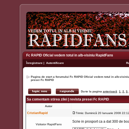
Fc RAPID Oficial vedem totul in alb-visiniu RapidFans
Înregistrare
|
Autentificare
R
Pagina de start a forumului Fc RAPID Oficial vedem totul in alb-visin
presei Fc RAPID
Du-te la pagina
anterioară
1
,
2
,
3
Sa comentam stirea zilei | revista presei Fc RAPID
Autor
CristianRapid
Trimis: Duminică 20 Ianuarie 2008 22:1
Scrie in prosport ca a dat 300 de boa
Vizitator RapidFans
_________________