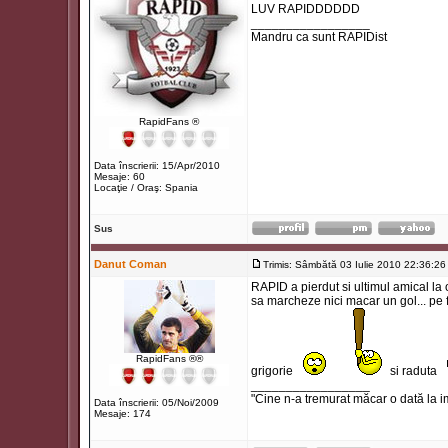
LUV RAPIDDDDDD
_________________
Mandru ca sunt RAPIDist
RapidFans ®
Data înscrierii: 15/Apr/2010
Mesaje: 60
Locaţie / Oraş: Spania
Sus
Danut Coman
Trimis: Sâmbătă 03 Iulie 2010 22:36:26
RAPID a pierdut si ultimul amical la o
sa marcheze nici macar un gol... pe
RapidFans ®®
grigorie
si raduta
_________________
"Cine n-a tremurat măcar o dată la i
Data înscrierii: 05/Noi/2009
Mesaje: 174