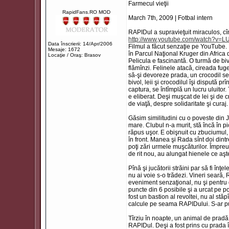
Farmecul vieţii
RapidFans.RO MOD
March 7th, 2009 | Fotbal intern
RAPIDul a supravieţuit miraculos, cî
http://www.youtube.com/watch?v
Data înscrierii: 14/Apr/2006
Filmul a făcut senzaţie pe YouTube. 
Mesaje: 1672
în Parcul Naţional Kruger din Africa 
Locaţie / Oraş: Brasov
Pelicula e fascinantă. O turmă de biv
flămînzi. Felinele atacă, cireada fug
să-şi devoreze prada, un crocodil se r
bivol, leii şi crocodilul îşi dispută p
captura, se întîmplă un lucru uluitor. 
e eliberat. Deşi muşcat de lei şi de cr
de viaţă, despre solidaritate şi curaj.
Găsim similitudini cu o poveste din J
mare. Clubul n-a murit, stă încă în pi
răpus uşor. E obişnuit cu zbuciumul, 
în front. Manea şi Rada sînt doi dintr
poţi zări urmele muşcăturilor. Împre
de rit nou, au alungat hienele ce aşte
Pînă şi jucătorii străini par să fi în
nu ai voie s-o trădezi. Vineri seară,
eveniment senzaţional, nu şi pentru ce
puncte din 6 posibile şi a urcat pe po
fost un bastion al revoltei, nu al stăp
calcule pe seama RAPIDului. S-ar put
Tîrziu în noapte, un animal de pradă a
RAPIDul. Deşi a fost prins cu prada î