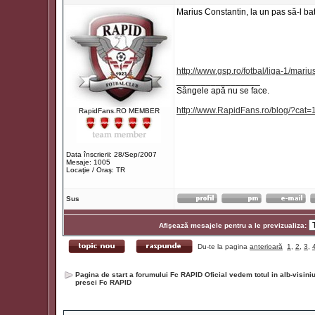
Marius Constantin, la un pas să-l b
http://www.gsp.ro/fotbal/liga-1/mar
_________________
Sângele apă nu se face.
http://www.RapidFans.ro/blog/?cat=
RapidFans.RO MEMBER
Data înscrierii: 28/Sep/2007
Mesaje: 1005
Locaţie / Oraş: TR
Sus
Afişează mesajele pentru a le previzualiza:
Du-te la pagina
anterioară
1
,
2
,
3
,
Pagina de start a forumului Fc RAPID Oficial vedem totul in alb-visin
presei Fc RAPID