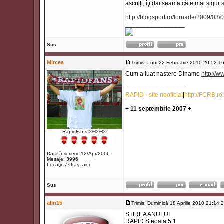
asculţi, îţi dai seama că e mai sigur s
http://blogsport.ro/fornade/2009/03/0
_________________
Sus
Mircea
Trimis: Luni 22 Februarie 2010 20:52:1
Cum a luat nastere Dinamo
http://
_________________
RAPID - site neoficial
|
http://FCRB.ro
|
+ 11 septembrie 2007 +
RapidFans ®®®®®
Data înscrierii: 12/Apr/2006
Mesaje: 3996
Locaţie / Oraş: aici
Sus
alin15
Trimis: Duminică 18 Aprilie 2010 21:14:
STIREA ANULUI
RAPID Steoaia 5 1