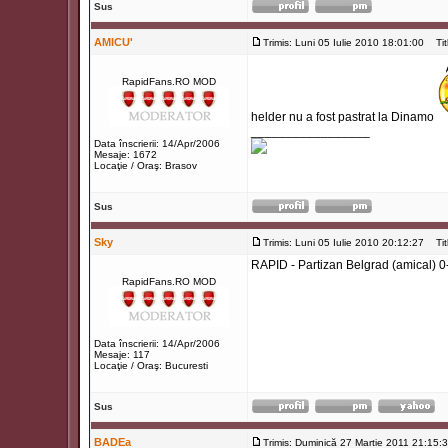
Sus
AMICU'
Trimis: Luni 05 Iulie 2010 18:01:00
Titl
RapidFans.RO MOD
helder nu a fost pastrat la Dinamo
_________________
Data înscrierii: 14/Apr/2006
Mesaje: 1672
Locaţie / Oraş: Brasov
Sus
Sky
Trimis: Luni 05 Iulie 2010 20:12:27
Titl
RAPID - Partizan Belgrad (amical) 0
RapidFans.RO MOD
Data înscrierii: 14/Apr/2006
Mesaje: 117
Locaţie / Oraş: Bucuresti
Sus
BADEa
Trimis: Duminică 27 Martie 2011 21:15: