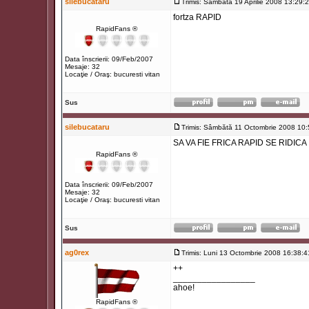
silebucataru
Trimis: Sâmbătă 19 Aprilie 2008 13:29:
fortza RAPID
RapidFans ®
Data înscrierii: 09/Feb/2007
Mesaje: 32
Locaţie / Oraş: bucuresti vitan
Sus
silebucataru
Trimis: Sâmbătă 11 Octombrie 2008 10:
SA VA FIE FRICA RAPID SE RIDICA
RapidFans ®
Data înscrierii: 09/Feb/2007
Mesaje: 32
Locaţie / Oraş: bucuresti vitan
Sus
ag0rex
Trimis: Luni 13 Octombrie 2008 16:38:4
++
_________________
ahoe!
RapidFans ®