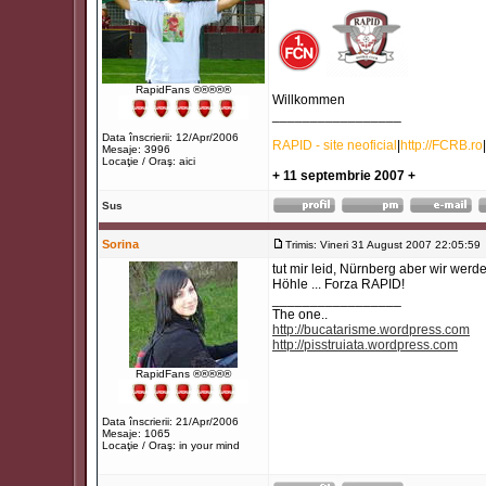
RapidFans ®®®®®
Willkommen
_________________
Data înscrierii: 12/Apr/2006
RAPID - site neoficial
|
http://FCRB.ro
|
Mesaje: 3996
Locaţie / Oraş: aici
+ 11 septembrie 2007 +
Sus
Sorina
Trimis: Vineri 31 August 2007 22:05:59
tut mir leid, Nürnberg aber wir wer
Höhle ... Forza RAPID!
_________________
The one..
http://bucatarisme.wordpress.com
http://pisstruiata.wordpress.com
RapidFans ®®®®®
Data înscrierii: 21/Apr/2006
Mesaje: 1065
Locaţie / Oraş: in your mind