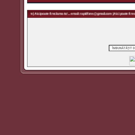
apidfans@gmail.com | Aici poate fi reclama ta! ... email: rapidfans@gmail.com | Aici poate fi reclam