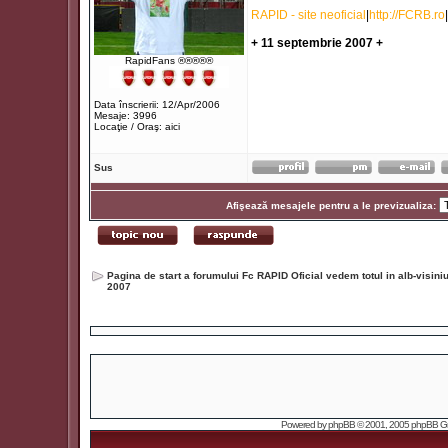
RAPID - site neoficial
|
http://FCRB.ro
|
+ 11 septembrie 2007 +
RapidFans ®®®®®
Data înscrierii: 12/Apr/2006
Mesaje: 3996
Locaţie / Oraş: aici
Sus
Afişează mesajele pentru a le previzualiza:
Pagina de start a forumului Fc RAPID Oficial vedem totul in alb-visin
2007
Powered by
phpBB
© 2001, 2005 phpBB Grou