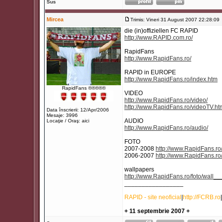
Sus
Mircea
Trimis: Vineri 31 August 2007 22:28:09
die (in)offiziellen FC RAPID
http://www.RAPID.com.ro/
RapidFans
http://www.RapidFans.ro/
RAPID in EUROPE
http://www.RapidFans.ro/index.htm
RapidFans ®®®®®
VIDEO
http://www.RapidFans.ro/video/
http://www.RapidFans.ro/videoTV.ht
Data înscrierii: 12/Apr/2006
Mesaje: 3996
AUDIO
Locaţie / Oraş: aici
http://www.RapidFans.ro/audio/
FOTO
2007-2008
http://www.RapidFans.ro/
2006-2007
http://www.RapidFans.ro
wallpapers
http://www.RapidFans.ro/foto/wall
_________________
RAPID - site neoficial
|
http://FCRB.ro
|
+ 11 septembrie 2007 +