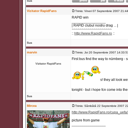
Sus
Vizitator RapidFans
Trimis: Vineri 07 Septembrie 2007 21:4
RAPID win
_________________
| RAPID clubul nostru drag ... |
~~~~~~~~~~~~~~~~~~~~
::
http://www.RapidFans.ro
::
Sus
marvin
Trimis: Joi 20 Septembrie 2007 14:33:5
First bus find the way to nürnberg -
Vizitator RapidFans
s! they all look we
tonight - but i hope fcn come into th
Sus
Mircea
Trimis: Sâmbătă 22 Septembrie 2007 2
http://www.RapidFans.ro/cupa_uef
picture from game
_________________