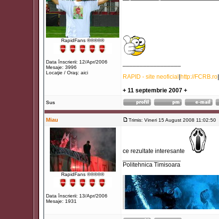
RapidFans ®®®®®
Data înscrierii: 12/Apr/2006
_________________
Mesaje: 3996
Locaţie / Oraş: aici
RAPID - site neoficial
|
http://FCRB.ro
|
+ 11 septembrie 2007 +
Sus
Miau
Trimis: Vineri 15 August 2008 11:02:50
ce rezultate interesante
_________________
Politehnica Timisoara
RapidFans ®®®®®
Data înscrierii: 13/Apr/2006
Mesaje: 1931