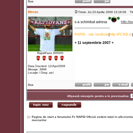
Sus
Mircea
Trimis: Joi 23 Aprilie 2009 13:19:08
Titl
s-a schimbat adresa
http://
_________________
RAPID - site neoficial
|
http://FCRB.ro
|
+ 11 septembrie 2007 +
RapidFans ®®®®®
Data înscrierii: 12/Apr/2006
Mesaje: 3996
Locaţie / Oraş: aici
Sus
Afişează mesajele pentru a le previzualiza:
Pagina de start a forumului Fc RAPID Oficial vedem totul in alb-visin
meciurilor