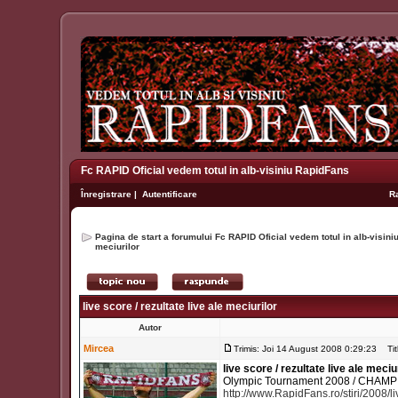
Fc RAPID Oficial vedem totul in alb-visiniu RapidFans
Înregistrare
|
Autentificare
R
Pagina de start a forumului Fc RAPID Oficial vedem totul in alb-visin
meciurilor
live score / rezultate live ale meciurilor
Autor
Mircea
Trimis: Joi 14 August 2008 0:29:23
Titl
live score / rezultate live ale meciu
Olympic Tournament 2008 / CHAMPI
http://www.RapidFans.ro/stiri/2008/li