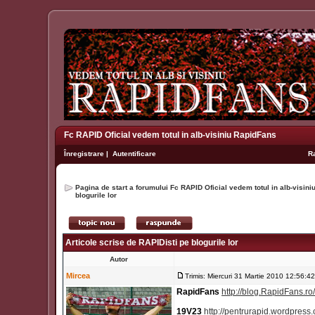
Fc RAPID Oficial vedem totul in alb-visiniu RapidFans
Înregistrare
|
Autentificare
R
Pagina de start a forumului Fc RAPID Oficial vedem totul in alb-visin
blogurile lor
Articole scrise de RAPIDisti pe blogurile lor
Autor
Mircea
Trimis: Miercuri 31 Martie 2010 12:56:42
RapidFans
http://blog.RapidFans.ro/
19V23
http://pentrurapid.wordpress