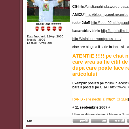
CG
http://cristianghinda.wordpress.
AMICU'
http://blog.mysport.ro/amicu
tudor 2doR
http://tudor92m.blogspo
RapidFans ®®®®®
basarabia visinie
http://rapidistimd
Data înscrierii: 12/Apr/2006
http://visiniualb.wordpress.com/
Mesaje: 3996
Locaţie / Oraş: aici
cine are blog sa il scrie in topic si il
ATENTIE !!!!! pe chat nu
care vrea sa fie citit d
dupa care poate face r
articolului
Exemplu: postezi pe forum in acest to
bara il postezi pe CHAT
http://www.
_________________
RAPID - site neoficial
|
http://FCRB.ro
|
+ 11 septembrie 2007 +
Ultima modificare efectuată Mircea la Dumi
Sus