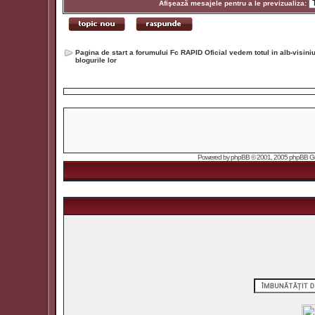
Afişează mesajele pentru a le previzualiza:
Pagina de start a forumului Fc RAPID Oficial vedem totul in alb-visin
blogurile lor
Powered by
phpBB
© 2001, 2005 phpBB Grou