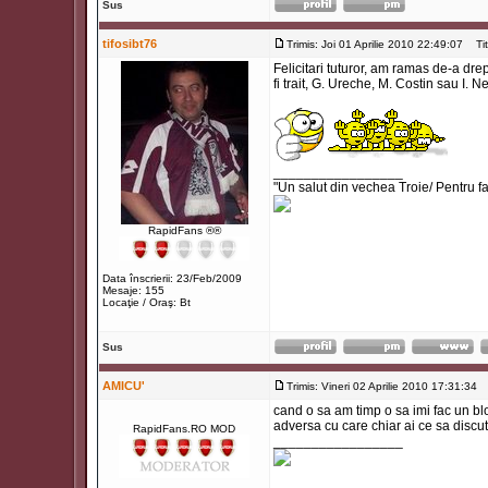
Sus
tifosibt76
Trimis: Joi 01 Aprilie 2010 22:49:07
Titl
Felicitari tuturor, am ramas de-a drep
fi trait, G. Ureche, M. Costin sau I. 
_________________
"Un salut din vechea Troie/ Pentru f
RapidFans ®®
Data înscrierii: 23/Feb/2009
Mesaje: 155
Locaţie / Oraş: Bt
Sus
AMICU'
Trimis: Vineri 02 Aprilie 2010 17:31:34
T
cand o sa am timp o sa imi fac un bl
adversa cu care chiar ai ce sa discuti 
RapidFans.RO MOD
_________________