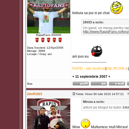
trebuia sa pui si pe chat
19V23 a scris:
Un gand, un mesaj pentru rapid
http://www.RapidFans.ro/fo
RapidFans ®®®®®
Data înscrierii: 12/Apr/2006
Mesaje: 3996
Locaţie / Oraş: aici
am pus eu
_________________
RAPID - site neoficial
|
http://FCRB.ro
|
+ 11 septembrie 2007 +
Sus
2doR1923
Trimis: Vineri 30 Iulie 2010 14:57:21
Tit
Mircea a scris:
articol pe blogul lui tudor
2do
Wow
Multumesc mult Mircea!