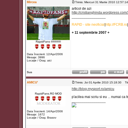
Mircea
Trimis: Miercuri 31 Martie 2010 12:57:14
articol de azi
http://cristianghinda.wordpress.com
_________________
RAPID - site neoficial
|
http://FCRB.ro
|
+ 11 septembrie 2007 +
RapidFans ®®®®®
Data înscrierii: 12/Apr/2006
Mesaje: 3996
Locaţie / Oraş: aici
Sus
AMICU'
Trimis: Joi 01 Aprilie 2010 15:18:30
Titl
http://blog.mysport.ro/amicu
RapidFans.RO MOD
p'acilea mai scriu si eu ... numai ca
_________________
Data înscrierii: 14/Apr/2006
Mesaje: 1672
Locaţie / Oraş: Brasov