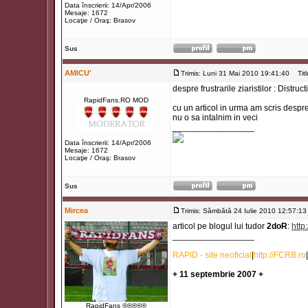
Data înscrierii: 14/Apr/2006
Mesaje: 1672
Locaţie / Oraş: Brasov
Sus
AMICU'
Trimis: Luni 31 Mai 2010 19:41:40
Titlu
despre frustrarile ziaristilor : Distructi
RapidFans.RO MOD
cu un articol in urma am scris despre 
nu o sa intalnim in veci
_________________
Data înscrierii: 14/Apr/2006
Mesaje: 1672
Locaţie / Oraş: Brasov
Sus
Mircea
Trimis: Sâmbătă 24 Iulie 2010 12:57:13
articol pe blogul lui tudor
2doR
:
http
_________________
RAPID - site neoficial
|
http://FCRB.ro
|
+ 11 septembrie 2007 +
RapidFans ®®®®®