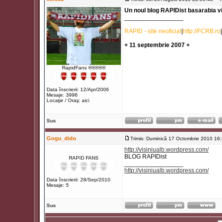
Un noul blog RAPIDist basarabia vi
_________________
RAPID - site neoficial
|
http://FCRB.ro
|
+ 11 septembrie 2007 +
RapidFans ®®®®®
Data înscrierii: 12/Apr/2006
Mesaje: 3996
Locaţie / Oraş: aici
Sus
Gogu_dido
Trimis: Duminică 17 Octombrie 2010 16
http://visiniualb.wordpress.com/
BLOG RAPIDist
RAPID FANS
_________________
http://visiniualb.wordpress.com/
Data înscrierii: 28/Sep/2010
Mesaje: 5
Sus