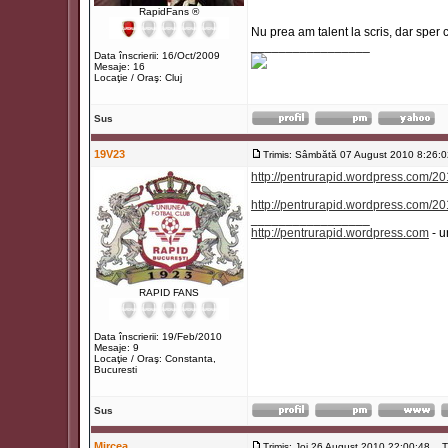
RapidFans ®
Nu prea am talent la scris, dar sper 
_________________
Data înscrierii: 16/Oct/2009
Mesaje: 16
Locaţie / Oraş: Cluj
Sus
19V23
Trimis: Sâmbătă 07 August 2010 8:26:0
http://pentrurapid.wordpress.com/20
http://pentrurapid.wordpress.com/20
_________________
http://pentrurapid.wordpress.com
- u
RAPID FANS
Data înscrierii: 19/Feb/2010
Mesaje: 9
Locaţie / Oraş: Constanta,
Bucuresti
Sus
Mircea
Trimis: Joi 26 August 2010 22:00:48
Tit