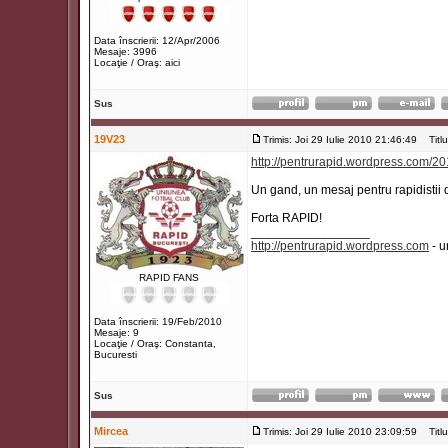
Data înscrierii: 12/Apr/2006
Mesaje: 3996
Locaţie / Oraş: aici
Sus
19V23
Trimis: Joi 29 Iulie 2010 21:46:49
Titlul
http://pentrurapid.wordpress.com/2
Un gand, un mesaj pentru rapidistii d
Forta RAPID!
_________________
http://pentrurapid.wordpress.com
- u
RAPID FANS
Data înscrierii: 19/Feb/2010
Mesaje: 9
Locaţie / Oraş: Constanta,
Bucuresti
Sus
Mircea
Trimis: Joi 29 Iulie 2010 23:09:59
Titlul