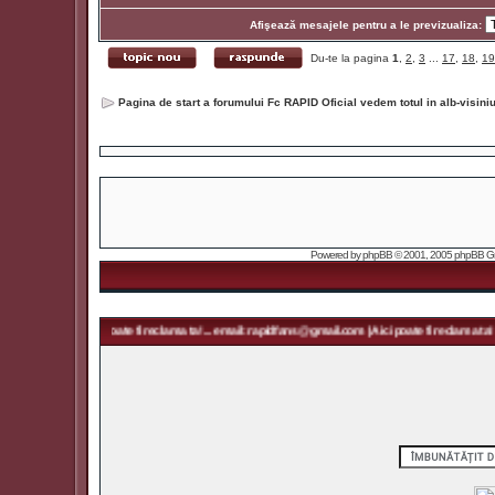
Afişează mesajele pentru a le previzualiza:
Du-te la pagina
1
,
2
,
3
...
17
,
18
,
19
Pagina de start a forumului Fc RAPID Oficial vedem totul in alb-visin
Powered by
phpBB
© 2001, 2005 phpBB Grou
m | Aici poate fi reclama ta! ... email: rapidfans@gmail.com | Aici poate fi reclama ta! ... email: 