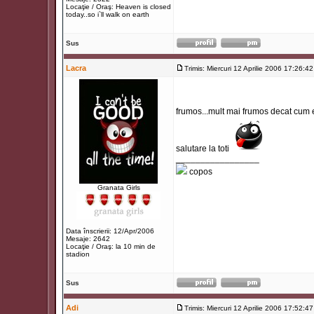
Locaţie / Oraş: Heaven is closed
today..so i`ll walk on earth
Sus
Lacra
Trimis: Miercuri 12 Aprilie 2006 17:26:42
frumos...mult mai frumos decat cum e
salutare la toti
_________________
copos
Granata Girls
Data înscrierii: 12/Apr/2006
Mesaje: 2642
Locaţie / Oraş: la 10 min de
stadion
Sus
Adi
Trimis: Miercuri 12 Aprilie 2006 17:52:47