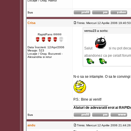
Locaţie / Oraş: Haihui
Sus
Crisa
Trimis: Miercuri 12 Aprilie 2006 19:40:53
versu23 a scris:
RapidFans ®®®®
Data înscrierii: 12/Apr/2006
Salut
si nu pot deca
Mesaje: 523
Locaţie / Oraş: Bucuresti -
abandonez ca pe celalt forum 
Alexandria si retur
N-o sa se intample. O sa te convingi
P.S.: Bine ai venit!
_________________
Alaturi de adevaratii eroi ai RAPIDu
Sus
andu
Trimis: Miercuri 12 Aprilie 2006 21:44:26