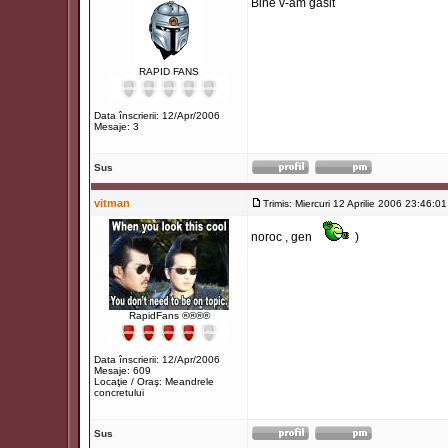
Bine v-am gasit
RAPID FANS
Data înscrierii: 12/Apr/2006
Mesaje: 3
Sus
vitman
Trimis: Miercuri 12 Aprilie 2006 23:46:01
noroc , gen
)
RapidFans ®®®®
Data înscrierii: 12/Apr/2006
Mesaje: 609
Locaţie / Oraş: Meandrele
concretului
Sus