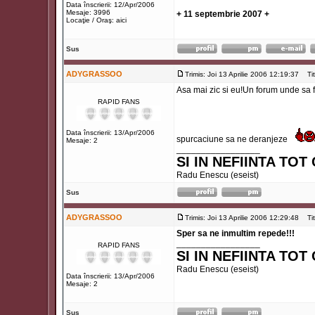
Data înscrierii: 12/Apr/2006
Mesaje: 3996
+ 11 septembrie 2007 +
Locaţie / Oraş: aici
Sus
ADYGRASSOO
Trimis: Joi 13 Aprilie 2006 12:19:37
Titl
Asa mai zic si eu!Un forum unde sa 
RAPID FANS
Data înscrierii: 13/Apr/2006
spurcaciune sa ne deranjeze
Mesaje: 2
_________________
SI IN NEFIINTA TOT
Radu Enescu (eseist)
Sus
ADYGRASSOO
Trimis: Joi 13 Aprilie 2006 12:29:48
Titl
Sper sa ne inmultim repede!!!
_________________
RAPID FANS
SI IN NEFIINTA TOT
Radu Enescu (eseist)
Data înscrierii: 13/Apr/2006
Mesaje: 2
Sus