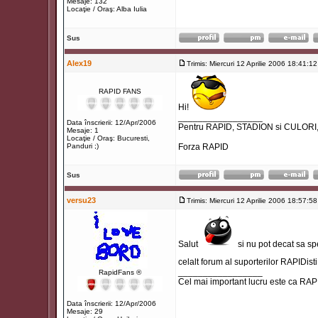
Mesaje: 132
Locaţie / Oraş: Alba Iulia
Sus
Alex19
Trimis: Miercuri 12 Aprilie 2006 18:41:12
RAPID FANS
Hi!
_________________
Data înscrierii: 12/Apr/2006
Pentru RAPID, STADION si CULORI
Mesaje: 1
Locaţie / Oraş: Bucuresti,
Panduri ;)
Forza RAPID
Sus
versu23
Trimis: Miercuri 12 Aprilie 2006 18:57:58
Salut
si nu pot decat sa sp
celalt forum al suporterilor RAPIDis
_________________
RapidFans ®
Cel mai important lucru este ca RAP
Data înscrierii: 12/Apr/2006
Mesaje: 29