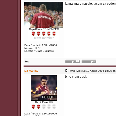
la mai mare nasule...acum sa vedem ci
RapidFans.RO MEMBER
Data înscrierii: 12/Apr/2006
Mesaje: 1677
Locaţie / Oraş: Bucuresti
Sus
DJ MaPaX
Trimis: Miercuri 12 Aprilie 2006 18:06:55
bine v-am gasit
RapidFans ®®
Data înscrierii: 12/Apr/2006