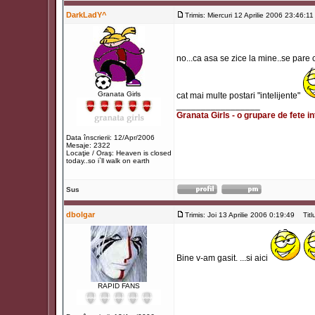
DarkLadY^
Trimis: Miercuri 12 Aprilie 2006 23:46:11
no...ca asa se zice la mine..se pare
Granata Girls
cat mai multe postari "intelijente"
_________________
Granata Girls - o grupare de fete in
Data înscrierii: 12/Apr/2006
Mesaje: 2322
Locaţie / Oraş: Heaven is closed
today..so i`ll walk on earth
Sus
dbolgar
Trimis: Joi 13 Aprilie 2006 0:19:49
Titlu
Bine v-am gasit. ...si aici
RAPID FANS