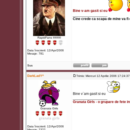
Bine v-am gasit si eu
_________________
Cine crede ca scapa de mine va fi
RapidFans ®®®®
Data înscrierii: 12/Apr/2006
Mesaje: 781
Sus
DarkLadY^
Trimis: Miercuri 12 Aprilie 2006 17:24:37
Bine v`am gasit si eu
_________________
Granata Girls - o grupare de fete in
Granata Girls
Data înscrierii: 12/Apr/2006
Mesaje: 2322