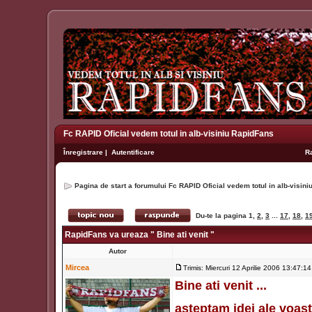
Fc RAPID Oficial vedem totul in alb-visiniu RapidFans
Înregistrare
|
Autentificare
R
Pagina de start a forumului Fc RAPID Oficial vedem totul in alb-visin
Du-te la pagina
1
,
2
,
3
...
17
,
18
,
1
RapidFans va ureaza " Bine ati venit "
Autor
Mircea
Trimis: Miercuri 12 Aprilie 2006 13:47:14
Bine ati venit ...
asteptam idei ale voas