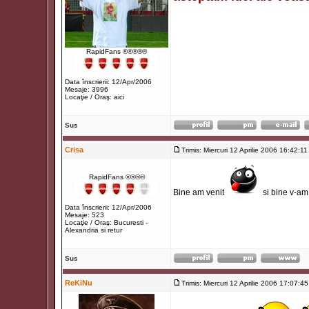
RapidFans ®®®®®
Data înscrierii: 12/Apr/2006
Mesaje: 3996
Locaţie / Oraş: aici
Sus
Crisa
Trimis: Miercuri 12 Aprilie 2006 16:42:11
RapidFans ®®®®
Bine am venit
si bine v-am 
Data înscrierii: 12/Apr/2006
Mesaje: 523
Locaţie / Oraş: Bucuresti -
Alexandria si retur
Sus
ReKiNu
Trimis: Miercuri 12 Aprilie 2006 17:07:45