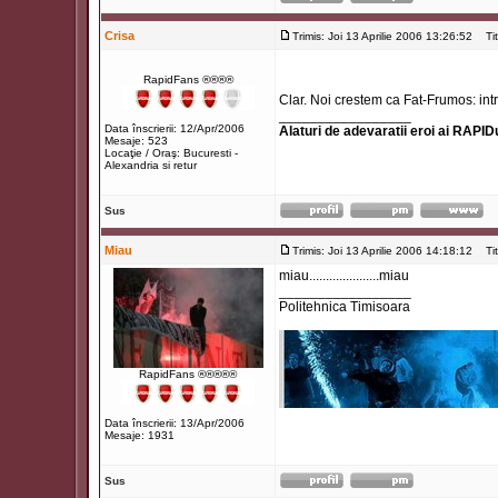
Crisa
Trimis: Joi 13 Aprilie 2006 13:26:52
Titl
RapidFans ®®®®
Clar. Noi crestem ca Fat-Frumos: intr-o
_________________
Data înscrierii: 12/Apr/2006
Alaturi de adevaratii eroi ai RAPIDu
Mesaje: 523
Locaţie / Oraş: Bucuresti -
Alexandria si retur
Sus
Miau
Trimis: Joi 13 Aprilie 2006 14:18:12
Titl
miau.....................miau
_________________
Politehnica Timisoara
RapidFans ®®®®®
Data înscrierii: 13/Apr/2006
Mesaje: 1931
Sus