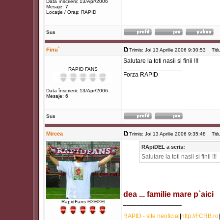
Data înscrierii: 13/Apr/2006
Mesaje: 7
Locaţie / Oraş: RAPID
Sus
Finu`
Trimis: Joi 13 Aprilie 2006 9:30:53
Titlu
Salutare la toti nasii si finii !!!
_________________
RAPID FANS
Forza RAPID
Data înscrierii: 13/Apr/2006
Mesaje: 6
Sus
Mircea
Trimis: Joi 13 Aprilie 2006 9:35:48
Titlu
RApiDEL a scris:
Salutare la toti nasii si finii !!!
dea ... familie mare p`aici
RapidFans ®®®®®
_________________
RAPID - site neoficial
|
http://FCRB.ro
|