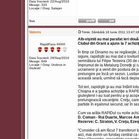
Data înscrierii: 22/Aug/2010
Mesaje: 333
Locaţie / Oraş: Salajan
Sus
Valores
Trimis: Sâmbătă 18 Iunie 2011 13:47:1
Alb-vişiniii au mai parafat ieri dou
Clubul din Grant a ajuns la 7 achiziţi
RapidFans ®®®®
În timp ce Dinamo nu se regăseşte, iar
sigure, rapidiştii au mai dat o lovitu
Data înscrierii: 29/Sep/2010
semnătura lui Filipe Teixeira (30 de 
Mesaje: 849
Locaţie / Oraş: Undeva in
împrumut de la Metalurg Doneţk şi ca
Giulesti!
ucrainenii şi a venit din postura de 
prelungire pe încă un sezon. Lusitanu
această seară, urmînd să facă depla
Tot ieri, rapidiştii şi-au mai întărit
Chiajna e a şaptea achiziţie a RAPID
giuleştenii l-au luat pentru a-şi aco
prelungească vacanţele. Creţu, care 
partide în eşalonul secund, iar în s
Cum va arăta RAPIDul cu noile achizi
D. Coman - Rui Duarte, Marcos Anto
Rezerve: C. Straton, V. Creţu, Ezeq
"Consider că am făcut 7 transferuri 
aici, mai dorim un fundaş central ca 