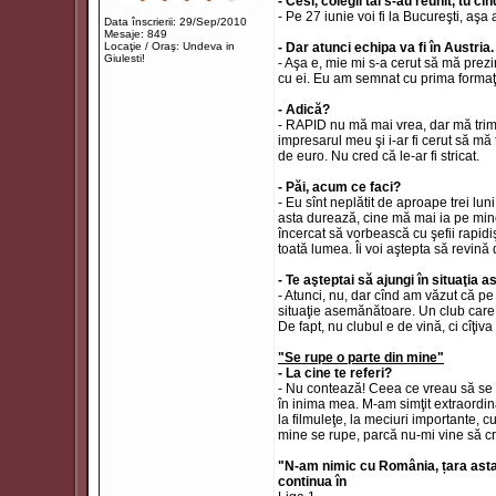
- Cesi, colegii tăi s-au reunit, tu c
- Pe 27 iunie voi fi la Bucureşti, aşa
Data înscrierii: 29/Sep/2010
Mesaje: 849
Locaţie / Oraş: Undeva in
- Dar atunci echipa va fi în Austria.
Giulesti!
- Aşa e, mie mi s-a cerut să mă prezi
cu ei. Eu am semnat cu prima formaţie
- Adică?
- RAPID nu mă mai vrea, dar mă trimit
impresarul meu şi i-ar fi cerut să mă
de euro. Nu cred că le-ar fi stricat.
- Păi, acum ce faci?
- Eu sînt neplătit de aproape trei lu
asta durează, cine mă mai ia pe min
încercat să vorbească cu şefii rapidi
toată lumea. Îi voi aştepta să revină 
- Te aşteptai să ajungi în situaţia 
- Atunci, nu, dar cînd am văzut că p
situaţie asemănătoare. Un club care
De fapt, nu clubul e de vină, ci cîţi
"Se rupe o parte din mine"
- La cine te referi?
- Nu contează! Ceea ce vreau să se 
în inima mea. M-am simţit extraordi
la filmuleţe, la meciuri importante, 
mine se rupe, parcă nu-mi vine să cre
"N-am nimic cu România, țara asta 
continua în