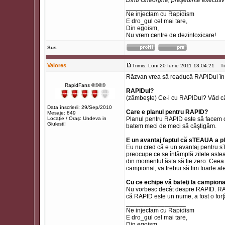
Dinu Gheorghe, preşedinte executi
_________________
Ne injectam cu Rapidism
E dro_gul cel mai tare,
Din egoism,
Nu vrem centre de dezintoxicare!
Sus
Valores
Trimis: Luni 20 Iunie 2011 13:04:21
Titl
Răzvan vrea să readucă RAPIDul în p
RapidFans ®®®®
RAPIDul?
(zâmbeşte) Ce-i cu RAPIDul? Văd că m
Data înscrierii: 29/Sep/2010
Care e planul pentru RAPID?
Mesaje: 849
Locaţie / Oraş: Undeva in
Planul pentru RAPID este să facem o
Giulesti!
batem meci de meci să câştigăm.
E un avantaj faptul că sTEAUA a p
Eu nu cred că e un avantaj pentru 
preocupe ce se întâmplă zilele aste
din momentul ăsta să fie zero. Cee
campionat, va trebui să fim foarte at
Cu ce echipe vă bateţi la campion
Nu vorbesc decât despre RAPID. RAP
că RAPID este un nume, a fost o forţ
_________________
Ne injectam cu Rapidism
E dro_gul cel mai tare,
Din egoism,