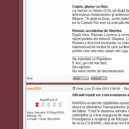
Copos, glume cu Hizo
La meciul cu Vaslui (3-0), pe lîngă f
tehnicianul moldovenilor şi antrenorul
Bălace: "Ai grijă la Deac, acolo bate!
pe la Ciprian! Nu vezi că execută Here
Roman, accidentat de Sburlea
După meci, Răzvan Lucescu a comandat
văzut partida din tribună: Glauber, C
Roman a fost lovit involuntar cu cotu
impresionat de modul în care jucători
printre cele mai mari salarii din Liga 
_________________
Ne injectam cu Rapidism
E dro_gul cel mai tare,
Din egoism,
Nu vrem centre de dezintoxicare!
Sus
dany1923
Trimis: Luni 25 Iulie 2011 2:06:08
Titlul
Oficialii vişinii vor concesionarea
RapidFans ®
RAPIDul va decide săptămîna aceasta
direct cu Ministerul Transporturilor 
de fotbal. "Cred în doamna ministru A
Data înscrierii: 07/Sep/2010
ceferiştilor şi a fost inaugurat de 
Mesaje: 61
Locaţie / Oraş: Bucuresti
Finanţatorul e susţinut şi de Răzvan
fie al lui CS RAPID, cînd doar noi îl f