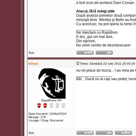
a fost scos de portarul Dani Coman.
Atacul, fără mingi utile
După analiza primelor două compartim
meargă bine. Wesley şi Bello au fost j
Cu acest joc, nu pot spera la nimic în 
_________________
Ne injectam cu Rapidism
E dro_gul cel mai tare,
Din egoism,
Nu vrem centre de dezintoxicare!
Sus
krissu
Trimis: Sâmbătă 23 Iulie 2011 20:05:35
nu-mi place de burca... l-as vrea pe
_________________
Bă!... Dacă nu ai cap sau pistol, lucr
RapidFans ®®
Data înscrierii: 14/Noi/2010
Mesaje: 176
Locaţie / Oraş: Bucuresti
Sus