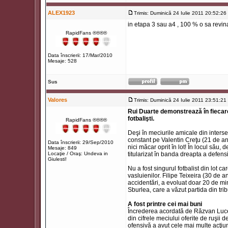
ALEX1923
Trimis: Duminică 24 Iulie 2011 20:52:26
in etapa 3 sau a4 , 100 % o sa revin
RapidFans ®®®®
Data înscrierii: 17/Mar/2010
Mesaje: 528
Sus
Valores
Trimis: Duminică 24 Iulie 2011 23:51:21
Rui Duarte demonstrează în fiecar
fotbalişti.
RapidFans ®®®®
Deşi în meciurile amicale din intersez
constant pe Valentin Creţu (21 de an
Data înscrierii: 29/Sep/2010
nici măcar oprit în lot! În locul său,
Mesaje: 849
Locaţie / Oraş: Undeva in
titularizat în banda dreapta a defensi
Giulesti!
Nu a fost singurul fotbalist din lot ca
vasluienilor. Filipe Teixeira (30 de a
accidentări, a evoluat doar 20 de minu
Sburlea, care a văzut partida din tri
A fost printre cei mai buni
Încrederea acordată de Răzvan Luces
din cifrele meciului oferite de ruşii d
ofensivă a avut cele mai multe acţiuni