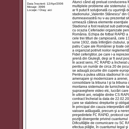
Atunci când aţi preluat conducerea Min
Data înscrierii: 12/Apr/2006
multiplele probleme ale sistemului. 
Mesaje: 3996
ar fi putut fi soluţionată cu uşurinţ
Locaţie / Oraş: aici
stadionului „Valentin Stănescu” din G
dumneavoastră nu v-au prezentat situ
urmează câteva elemente esenţiale a
Stadionul a fost realizat sub patronaj
cu ocazia Ceferiadei organizate pentr
România. Echipa de fotbal RAPID a fo
cele trei titluri de campioană, cele
iunie 1932, data înfiinţării clubului,
patru Cupe ale României şi toate ce
a organizat potrivit noilor reglemen
Fidel ceferiştilor, pe care i-a repre
arenă din Giuleşti, deşi ar fi avut po
În acest sens, FC RAPID a încheiat un
pentru un număr de circa 20 de jocur
se adaugă jocurile din cupele europe
Pentru a putea utiliza stadionul în c
amenajare şi modernizare a arenei, co
consolidare la tribuna I şi la tribuna 
montarea sistemului de turnichete la 
supraveghere video etc, lucrări care
În ultimii ani, relaţiile dintre CS RA
contract încheiat la data de 22.02.20
care se stabilesc drepturile şi obligaţ
În principal din cauza interpretării di
valoare adăugată, precum şi a neresp
preşedintele FC RAPID, protocol care 
poziţii divergente privind cuantumu
Dificultăţile de comunicare cu SC RAP
efectua plăţile, în cuantumul legal şi