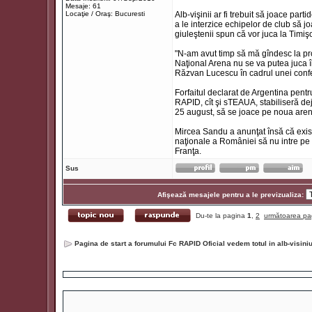
Mesaje: 61
Locaţie / Oraş: Bucuresti
Alb-vişinii ar fi trebuit să joace pa
a le interzice echipelor de club să jo
giuleştenii spun că vor juca la Timişo
"N-am avut timp să mă gîndesc la pr
Naţional Arena nu se va putea juca î
Răzvan Lucescu în cadrul unei confe
Forfaitul declarat de Argentina pent
RAPID, cît şi sTEAUA, stabiliseră de
25 august, să se joace pe noua arenă
Mircea Sandu a anunţat însă că există
naţionale a României să nu intre pe N
Franţa.
Sus
Afişează mesajele pentru a le previzualiza:
Du-te la pagina
1
,
2
următoarea pa
Pagina de start a forumului Fc RAPID Oficial vedem totul in alb-visin