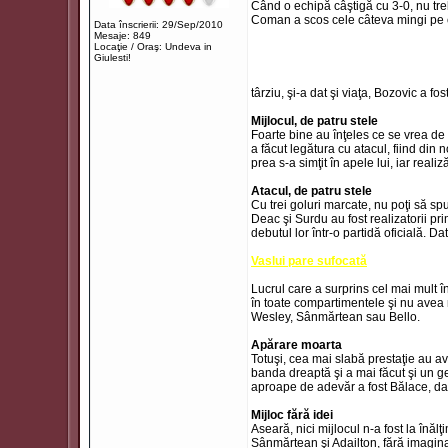
Când o echipă câştigă cu 3-0, nu tre
Coman a scos cele câteva mingi pe car
Data înscrierii: 29/Sep/2010
Mesaje: 849
Locaţie / Oraş: Undeva in
Giulesti!
târziu, şi-a dat şi viaţa, Bozovic a fo
Mijlocul, de patru stele
Foarte bine au înţeles ce se vrea de l
a făcut legătura cu atacul, fiind din
prea s-a simţit în apele lui, iar reali
Atacul, de patru stele
Cu trei goluri marcate, nu poţi să sp
Deac şi Surdu au fost realizatorii pri
debutul lor într-o partidă oficială. 
Vaslui pare sufocată
Lucrul care a surprins cel mai mult în
în toate compartimentele şi nu avea 
Wesley, Sânmărtean sau Bello.
Apărare moarta
Totuşi, cea mai slabă prestaţie au avu
banda dreaptă şi a mai făcut şi un ge
aproape de adevăr a fost Bălace, dar
Mijloc fără idei
Aseară, nici mijlocul n-a fost la înălţ
Sânmărtean şi Adailton, fără imaginaţi