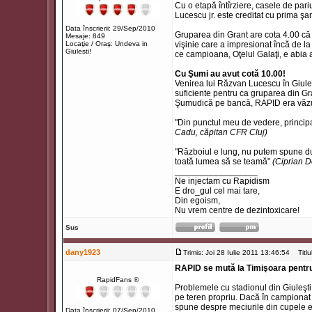
Cu o etapă întîrziere, casele de pariur
Lucescu jr. este creditat cu prima şa
Data înscrierii: 29/Sep/2010
Gruparea din Grant are cota 4.00 că v
Mesaje: 849
Locaţie / Oraş: Undeva in
vişinie care a impresionat încă de l
Giulesti!
ce campioana, Oţelul Galaţi, e abia a
Cu Şumi au avut cotă 10.00!
Venirea lui Răzvan Lucescu în Giuleşt
suficiente pentru ca gruparea din Gr
Şumudică pe bancă, RAPID era văzută
"Din punctul meu de vedere, principa
Cadu, căpitan CFR Cluj)
"Războiul e lung, nu putem spune dup
toată lumea să se teamă"
(Ciprian D
_________________
Ne injectam cu Rapidism
E dro_gul cel mai tare,
Din egoism,
Nu vrem centre de dezintoxicare!
Sus
dany1923
Trimis: Joi 28 Iulie 2011 13:46:54
Titlul
RAPID se mută la Timişoara pentr
RapidFans ®
Problemele cu stadionul din Giuleşti 
pe teren propriu. Dacă în campionat 
spune despre meciurile din cupele 
Data înscrierii: 07/Sep/2010