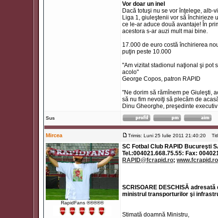
Vor doar un inel
Dacă totuşi nu se vor înţelege, alb-vi
Liga 1, giuleştenii vor să închirieze 
ce le-ar aduce două avantaje! În prim
acestora s-ar auzi mult mai bine.
17.000 de euro costă închirierea noulu
puţin peste 10.000
"Am vizitat stadionul naţional şi po
acolo"
George Copos, patron RAPID
"Ne dorim să rămînem pe Giuleşti, ac
să nu fim nevoiţi să plecăm de acasă, 
Dinu Gheorghe, preşedinte executi
Sus
Mircea
Trimis: Luni 25 Iulie 2011 21:40:20
Titl
SC Fotbal Club RAPID Bucureşti SA, 
Tel.:004021.668.75.55: Fax: 00402
RAPID@fcrapid.ro
;
www.fcrapid.ro
SCRISOARE DESCHISĂ adresată 
ministrul transporturilor şi infrastr
RapidFans ®®®®®
Stimată doamnă Ministru,