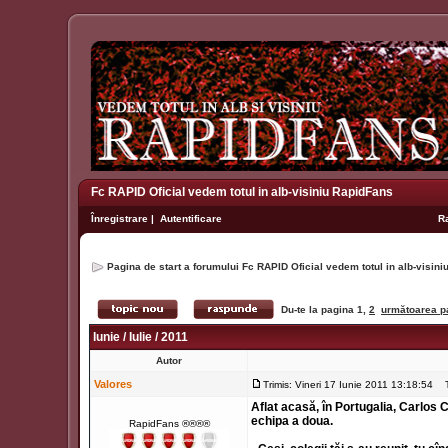
Fc RAPID Oficial vedem totul in alb-visiniu RapidFans
Înregistrare
|
Autentificare
R
Pagina de start a forumului Fc RAPID Oficial vedem totul in alb-visin
Du-te la pagina
1
,
2
următoarea p
Iunie / Iulie / 2011
Autor
Valores
Trimis: Vineri 17 Iunie 2011 13:18:54
Ti
Aflat acasă, în Portugalia, Carlos C
echipa a doua.
RapidFans ®®®®