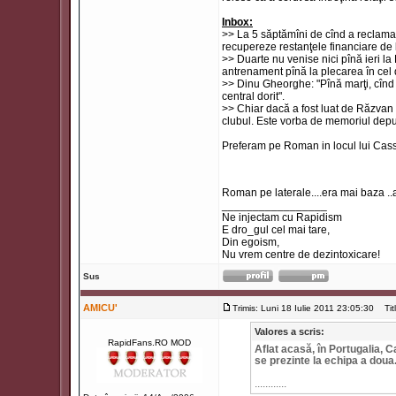
Inbox:
>> La 5 săptămîni de cînd a reclamat
recupereze restanţele financiare de 
>> Duarte nu venise nici pînă ieri la
antrenament pînă la plecarea în cel 
>> Dinu Gheorghe: "Pînă marţi, cînd 
central dorit".
>> Chiar dacă a fost luat de Răzvan l
clubul. Este vorba de memoriul depus
Preferam pe Roman in locul lui Cassi
Roman pe laterale....era mai baza ..
_________________
Ne injectam cu Rapidism
E dro_gul cel mai tare,
Din egoism,
Nu vrem centre de dezintoxicare!
Sus
AMICU'
Trimis: Luni 18 Iulie 2011 23:05:30
Titl
Valores a scris:
RapidFans.RO MOD
Aflat acasă, în Portugalia, C
se prezinte la echipa a doua
............