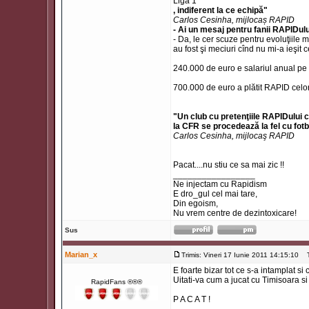
Liga 1
, indiferent la ce echipă"
Carlos Cesinha, mijlocaș RAPID
- Ai un mesaj pentru fanii RAPIDul
- Da, le cer scuze pentru evoluţiile 
au fost şi meciuri cînd nu mi-a ieşit 
240.000 de euro e salariul anual pe 
700.000 de euro a plătit RAPID celo
"Un club cu pretenţiile RAPIDului c
la CFR se procedează la fel cu fotba
Carlos Cesinha, mijlocaş RAPID
Pacat....nu stiu ce sa mai zic !!
_________________
Ne injectam cu Rapidism
E dro_gul cel mai tare,
Din egoism,
Nu vrem centre de dezintoxicare!
Sus
Marian_x
Trimis: Vineri 17 Iunie 2011 14:15:10
Ti
E foarte bizar tot ce s-a intamplat s
Uitati-va cum a jucat cu Timisoara si 
RapidFans ®®®
P A C A T !