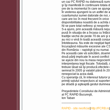
un caz FC RAPID nu datorează suma d
şi îşi manifestă în continuare total
ore de la momentul în care se ajunge
În vederea ajungerii la un astfel de 
cuantumului sumei datorate de noi, câ
care are loc în mod frecvent în orice
disponibilitatea noastră de a achit
Ni se pare total nefiresc şi nesporti
S-a ajuns, prin această măsură nejus
pusă în situaţia de a încasa cu întâ
tradiţie veche de peste 70 de ani şi s
au nici o vină în toată această conju
întotdeauna. Nu este de neglijat faptul
încurajând măsurile excesive ale CS 
din România – rapidişti şi nu numai.
Pe această cale vă solicităm, doamnă
două părţi implicate în acest conflict f
se aşeze din nou la masa negocierilor
interpretarea legii fiscale. Totodată,
trebuie lăsat să îşi producă efectele
semnat în 2005 şi valabil până în 201
renegociat la acea dată.
Cu speranţa că, în interesul tuturor p
primiţi salutul respectuos al suporteri
pe stradă şi aşteaptă gestul dumne
Preşedintele Consiliului de Administ
al FC RAPID Bucureşti,
Ion Taban
_________________
RAPID - site neoficial
|
http://FCRB.ro
|