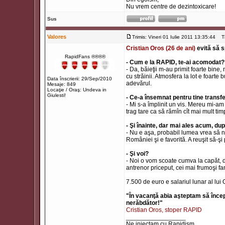
Nu vrem centre de dezintoxicare!
Sus
Valores
Trimis: Vineri 01 Iulie 2011 13:35:44
Tit
Cristian Oros (26 de ani)
evită să s
RapidFans ®®®®
- Cum e la RAPID, te-ai acomodat?
- Da, băieţii m-au primit foarte bine
cu străinii. Atmosfera la lot e foarte
Data înscrierii: 29/Sep/2010
adevărul.
Mesaje: 849
Locaţie / Oraş: Undeva in
Giulesti!
- Ce-a însemnat pentru tine transf
- Mi s-a împlinit un vis. Mereu mi-a
trag tare ca să rămîn cît mai mult timp
- Şi înainte, dar mai ales acum, dup
- Nu e aşa, probabil lumea vrea să n
României şi e favorită. A reuşit să-şi 
- Şi voi?
- Noi o vom scoate cumva la capăt, d
antrenor priceput, cei mai frumoşi fan
7.500 de euro e salariul lunar al lui 
"În vacanţă abia aşteptam să încep
nerăbdător!"
Cristian Oros, stoper RAPID
_________________
Ne injectam cu Rapidism