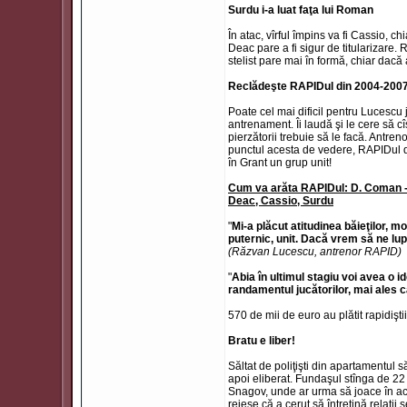
Surdu i-a luat faţa lui Roman
În atac, vîrful împins va fi Cassio, c
Deac pare a fi sigur de titularizare
stelist pare mai în formă, chiar dacă 
Reclădeşte RAPIDul din 2004-200
Poate cel mai dificil pentru Lucescu j
antrenament. Îi laudă şi le cere să cî
pierzătorii trebuie să le facă. Antr
punctul acesta de vedere, RAPIDul
în Grant un grup unit!
Cum va arăta RAPIDul: D. Coman - R
Deac, Cassio, Surdu
"
Mi-a plăcut atitudinea băieţilor, 
puternic, unit. Dacă vrem să ne lu
(Răzvan Lucescu, antrenor RAPID)
"
Abia în ultimul stagiu voi avea o
randamentul jucătorilor, mai ales c
570 de mii de euro au plătit rapidişti
Bratu e liber!
Săltat de poliţişti din apartamentul 
apoi eliberat. Fundaşul stînga de 22 
Snagov, unde ar urma să joace în ac
reiese că a cerut să întreţină relaţii