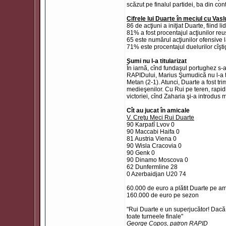
scăzut pe finalul partidei, ba din con
Cifrele lui Duarte în meciul cu Vasl
86 de acţiuni a iniţiat Duarte, fiind l
81% a fost procentajul acţiunilor re
65 este numărul acţiunilor ofensive l
71% este procentajul duelurilor cîşti
Şumi nu l-a titularizat
În iarnă, cînd fundaşul portughez s-a
RAPIDului, Marius Şumudică nu l-a tri
Metan (2-1). Atunci, Duarte a fost tri
medieşenilor. Cu Rui pe teren, rapidişt
victoriei, cînd Zaharia şi-a introdus 
Cît au jucat în amicale
V. Creţu Meci Rui Duarte
90 Karpatî Lvov 0
90 Maccabi Haifa 0
81 Austria Viena 0
90 Wisla Cracovia 0
90 Genk 0
90 Dinamo Moscova 0
62 Dunfermline 28
0 Azerbaidjan U20 74
60.000 de euro a plătit Duarte pe ame
160.000 de euro pe sezon
"Rui Duarte e un superjucător! Dacă am
toate turneele finale"
George Copos, patron RAPID