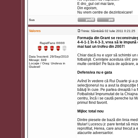
E dro_gul cel mai tare,
Din egoism,
Nu vrem centre de dezintoxicare!
Sus
Valores
Trimis: Sâmbătă 02 Iulie 2011 0:21:25
T
Formaţia din Grant se reconstruie
4-4-1-1 în 4-3-3, vrea să le impună e
RapidFans ®®®®
mai luat un trofeu din 2007!
Chiar dacă nu e uşor să schimbi un m
Data înscrierii: 29/Sep/2010
fotbalişti. Cerinţele acestuia sînt: p
Mesaje: 849
Locaţie / Oraş: Undeva in
multe centrări! Pe faza de apărare, 
Giulesti!
Defensiva nu e gata
Avînd în vedere că Rui Duarte şi-a p
selecţionerul nu a avut la dispoziţie
bătuţi în cuie. Pe partea dreaptă l-a 
Fotbalistul împrumutat de la Chiajna
centru, încă i se caută pereche lui 
primul fiind favorit.
Mijloc total nou
Dintre piesele de bază din linia med
titular! Lucescu jr. pare tentat să miz
reprofilat, Herea, care anul trecut a 
atacurile adversarilor.