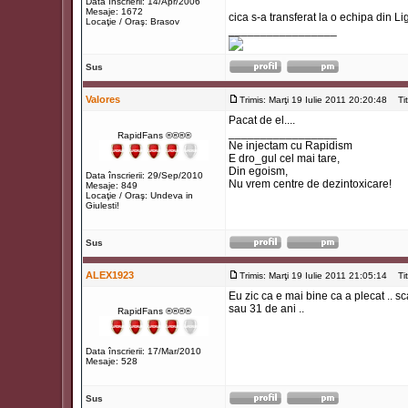
Data înscrierii: 14/Apr/2006
Mesaje: 1672
cica s-a transferat la o echipa din Li
Locaţie / Oraş: Brasov
_________________
Sus
Valores
Trimis: Marţi 19 Iulie 2011 20:20:48
Titl
Pacat de el....
_________________
RapidFans ®®®®
Ne injectam cu Rapidism
E dro_gul cel mai tare,
Din egoism,
Data înscrierii: 29/Sep/2010
Nu vrem centre de dezintoxicare!
Mesaje: 849
Locaţie / Oraş: Undeva in
Giulesti!
Sus
ALEX1923
Trimis: Marţi 19 Iulie 2011 21:05:14
Titl
Eu zic ca e mai bine ca a plecat .. sca
sau 31 de ani ..
RapidFans ®®®®
Data înscrierii: 17/Mar/2010
Mesaje: 528
Sus