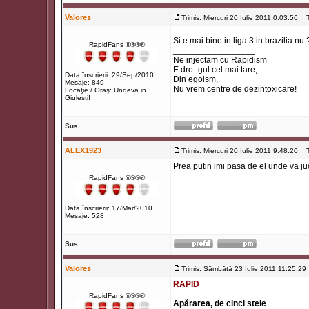
Valores
Trimis: Miercuri 20 Iulie 2011 0:03:56
Ti
Si e mai bine in liga 3 in brazilia nu
RapidFans ®®®®
_________________
Ne injectam cu Rapidism
E dro_gul cel mai tare,
Data înscrierii: 29/Sep/2010
Din egoism,
Mesaje: 849
Nu vrem centre de dezintoxicare!
Locaţie / Oraş: Undeva in
Giulesti!
Sus
ALEX1923
Trimis: Miercuri 20 Iulie 2011 9:48:20
Ti
Prea putin imi pasa de el unde va j
RapidFans ®®®®
Data înscrierii: 17/Mar/2010
Mesaje: 528
Sus
Valores
Trimis: Sâmbătă 23 Iulie 2011 11:25:29
RAPID
RapidFans ®®®®
Apărarea, de cinci stele