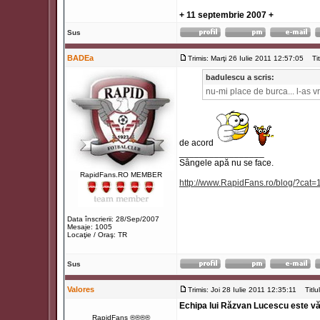
+ 11 septembrie 2007 +
Sus
BADEa
Trimis: Marţi 26 Iulie 2011 12:57:05
Titl
badulescu a scris:
nu-mi place de burca... l-as 
de acord
_________________
Sângele apă nu se face.
RapidFans.RO MEMBER
http://www.RapidFans.ro/blog/?cat=
Data înscrierii: 28/Sep/2007
Mesaje: 1005
Locaţie / Oraş: TR
Sus
Valores
Trimis: Joi 28 Iulie 2011 12:35:11
Titlul
Echipa lui Răzvan Lucescu este văzut
RapidFans ®®®®