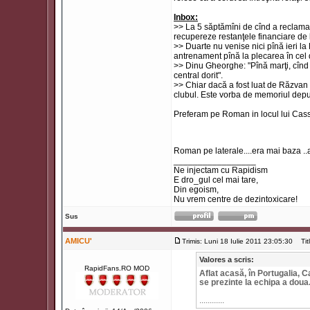
Inbox:
>> La 5 săptămîni de cînd a reclamat
recupereze restanţele financiare de 
>> Duarte nu venise nici pînă ieri la
antrenament pînă la plecarea în cel 
>> Dinu Gheorghe: "Pînă marţi, cînd 
central dorit".
>> Chiar dacă a fost luat de Răzvan l
clubul. Este vorba de memoriul depus
Preferam pe Roman in locul lui Cassi
Roman pe laterale....era mai baza ..
_________________
Ne injectam cu Rapidism
E dro_gul cel mai tare,
Din egoism,
Nu vrem centre de dezintoxicare!
Sus
AMICU'
Trimis: Luni 18 Iulie 2011 23:05:30
Titl
Valores a scris:
RapidFans.RO MOD
Aflat acasă, în Portugalia, C
se prezinte la echipa a doua
............