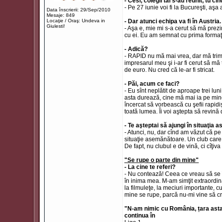
- Cesi, colegii tăi s-au reunit, tu c
- Pe 27 iunie voi fi la Bucureşti, aşa
Data înscrierii: 29/Sep/2010
Mesaje: 849
Locaţie / Oraş: Undeva in
- Dar atunci echipa va fi în Austria.
Giulesti!
- Aşa e, mie mi s-a cerut să mă prezi
cu ei. Eu am semnat cu prima formaţie
- Adică?
- RAPID nu mă mai vrea, dar mă trimit
impresarul meu şi i-ar fi cerut să mă
de euro. Nu cred că le-ar fi stricat.
- Păi, acum ce faci?
- Eu sînt neplătit de aproape trei lu
asta durează, cine mă mai ia pe min
încercat să vorbească cu şefii rapidi
toată lumea. Îi voi aştepta să revină 
- Te aşteptai să ajungi în situaţia 
- Atunci, nu, dar cînd am văzut că p
situaţie asemănătoare. Un club care
De fapt, nu clubul e de vină, ci cîţi
"Se rupe o parte din mine"
- La cine te referi?
- Nu contează! Ceea ce vreau să se 
în inima mea. M-am simţit extraordi
la filmuleţe, la meciuri importante, 
mine se rupe, parcă nu-mi vine să cre
"N-am nimic cu România, țara asta 
continua în