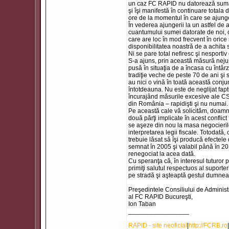
un caz FC RAPID nu datorează suma d
şi îşi manifestă în continuare total
ore de la momentul în care se ajunge
În vederea ajungerii la un astfel de 
cuantumului sumei datorate de noi, câ
care are loc în mod frecvent în orice
disponibilitatea noastră de a achit
Ni se pare total nefiresc şi nesporti
S-a ajuns, prin această măsură nejus
pusă în situaţia de a încasa cu întâ
tradiţie veche de peste 70 de ani şi s
au nici o vină în toată această conju
întotdeauna. Nu este de neglijat faptul
încurajând măsurile excesive ale CS 
din România – rapidişti şi nu numai.
Pe această cale vă solicităm, doamnă
două părţi implicate în acest conflict f
se aşeze din nou la masa negocierilor
interpretarea legii fiscale. Totodată,
trebuie lăsat să îşi producă efectele
semnat în 2005 şi valabil până în 201
renegociat la acea dată.
Cu speranţa că, în interesul tuturor p
primiţi salutul respectuos al suporteri
pe stradă şi aşteaptă gestul dumne
Preşedintele Consiliului de Administ
al FC RAPID Bucureşti,
Ion Taban
_________________
RAPID - site neoficial
|
http://FCRB.ro
|