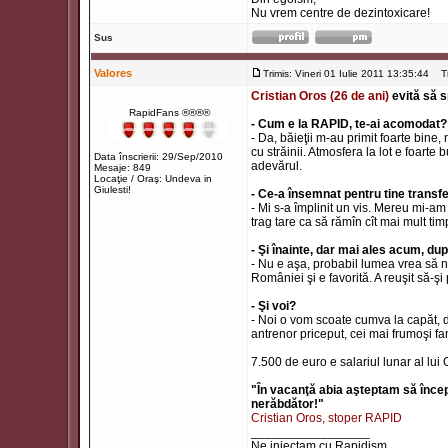
Nu vrem centre de dezintoxicare!
Sus
Valores
Trimis: Vineri 01 Iulie 2011 13:35:44
Tit
Cristian Oros (26 de ani)
evită să s
RapidFans ®®®®
- Cum e la RAPID, te-ai acomodat?
- Da, băieţii m-au primit foarte bine
cu străinii. Atmosfera la lot e foarte
Data înscrierii: 29/Sep/2010
adevărul.
Mesaje: 849
Locaţie / Oraş: Undeva in
Giulesti!
- Ce-a însemnat pentru tine transf
- Mi s-a împlinit un vis. Mereu mi-a
trag tare ca să rămîn cît mai mult timp
- Şi înainte, dar mai ales acum, dup
- Nu e aşa, probabil lumea vrea să n
României şi e favorită. A reuşit să-şi 
- Şi voi?
- Noi o vom scoate cumva la capăt, d
antrenor priceput, cei mai frumoşi fan
7.500 de euro e salariul lunar al lui 
"În vacanţă abia aşteptam să încep
nerăbdător!"
Cristian Oros, stoper RAPID
_________________
Ne injectam cu Rapidism