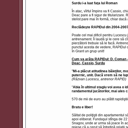
Surdu i-a luat faţa lui Roman
În atac, vîrful împins va fi Cassio, c
Deac pare a fi sigur de titularizare
stelist pare mai în formă, chiar dacă 
Reclădeşte RAPIDul din 2004-200
Poate cel mai dificil pentru Lucescu j
antrenament. Îi laudă şi le cere să cî
pierzătorii trebuie să le facă. Antr
punctul acesta de vedere, RAPIDul
în Grant un grup unit!
Cum va arăta RAPIDul: D. Coman - R
Deac, Cassio, Surdu
"
Mi-a plăcut atitudinea băieţilor, 
puternic, unit. Dacă vrem să ne lu
(Răzvan Lucescu, antrenor RAPID)
"
Abia în ultimul stagiu voi avea o
randamentul jucătorilor, mai ales c
570 de mii de euro au plătit rapidişti
Bratu e liber!
Săltat de poliţişti din apartamentul 
apoi eliberat. Fundaşul stînga de 22 
Snagov, unde ar urma să joace în ac
reiese că a cerut să întreţină relaţii