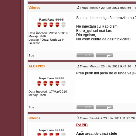
Valores
Trimis: Miercuri 20 Iulie 2011 0:03:56
Ti
Si e mai bine in liga 3 in brazilia nu
RapidFans ®®®®
_________________
Ne injectam cu Rapidism
E dro_gul cel mai tare,
Data înscrierii: 29/Sep/2010
Din egoism,
Mesaje: 849
Nu vrem centre de dezintoxicare!
Locaţie / Oraş: Undeva in
Giulesti!
Sus
ALEX1923
Trimis: Miercuri 20 Iulie 2011 9:48:20
Ti
Prea putin imi pasa de el unde va j
RapidFans ®®®®
Data înscrierii: 17/Mar/2010
Mesaje: 528
Sus
Valores
Trimis: Sâmbătă 23 Iulie 2011 11:25:29
RAPID
RapidFans ®®®®
Apărarea, de cinci stele