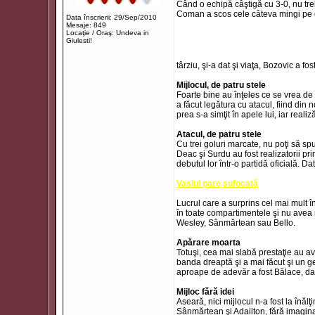
Când o echipă câştigă cu 3-0, nu tre
Coman a scos cele câteva mingi pe car
Data înscrierii: 29/Sep/2010
Mesaje: 849
Locaţie / Oraş: Undeva in
Giulesti!
târziu, şi-a dat şi viaţa, Bozovic a fo
Mijlocul, de patru stele
Foarte bine au înţeles ce se vrea de l
a făcut legătura cu atacul, fiind din
prea s-a simţit în apele lui, iar reali
Atacul, de patru stele
Cu trei goluri marcate, nu poţi să sp
Deac şi Surdu au fost realizatorii pri
debutul lor într-o partidă oficială. 
Vaslui pare sufocată
Lucrul care a surprins cel mai mult în
în toate compartimentele şi nu avea 
Wesley, Sânmărtean sau Bello.
Apărare moarta
Totuşi, cea mai slabă prestaţie au avu
banda dreaptă şi a mai făcut şi un ge
aproape de adevăr a fost Bălace, dar
Mijloc fără idei
Aseară, nici mijlocul n-a fost la înălţ
Sânmărtean şi Adailton, fără imaginaţi