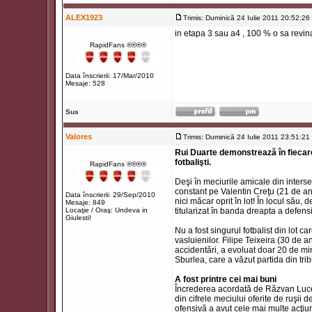
ALEX1923
Trimis: Duminică 24 Iulie 2011 20:52:26
in etapa 3 sau a4 , 100 % o sa revin
RapidFans ®®®®
Data înscrierii: 17/Mar/2010
Mesaje: 528
Sus
Valores
Trimis: Duminică 24 Iulie 2011 23:51:21
Rui Duarte demonstrează în fiecar
fotbalişti.
RapidFans ®®®®
Deşi în meciurile amicale din intersez
constant pe Valentin Creţu (21 de an
Data înscrierii: 29/Sep/2010
nici măcar oprit în lot! În locul său,
Mesaje: 849
Locaţie / Oraş: Undeva in
titularizat în banda dreapta a defensi
Giulesti!
Nu a fost singurul fotbalist din lot ca
vasluienilor. Filipe Teixeira (30 de a
accidentări, a evoluat doar 20 de minu
Sburlea, care a văzut partida din tri
A fost printre cei mai buni
Încrederea acordată de Răzvan Luces
din cifrele meciului oferite de ruşii d
ofensivă a avut cele mai multe acţiuni