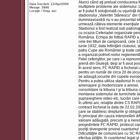
Atunci când aţi preluat conducerea Min
Data înscrierii: 12/Apr/2006
multiplele probleme ale sistemului. 
Mesaje: 3996
ar fi putut fi soluţionată cu uşurinţ
Locaţie / Oraş: aici
stadionului „Valentin Stănescu” din G
dumneavoastră nu v-au prezentat situ
urmează câteva elemente esenţiale a
Stadionul a fost realizat sub patronaj
cu ocazia Ceferiadei organizate pentr
România. Echipa de fotbal RAPID a fo
cele trei titluri de campioană, cele
iunie 1932, data înfiinţării clubului,
patru Cupe ale României şi toate ce
a organizat potrivit noilor reglemen
Fidel ceferiştilor, pe care i-a repre
arenă din Giuleşti, deşi ar fi avut po
În acest sens, FC RAPID a încheiat un
pentru un număr de circa 20 de jocur
se adaugă jocurile din cupele europe
Pentru a putea utiliza stadionul în c
amenajare şi modernizare a arenei, co
consolidare la tribuna I şi la tribuna 
montarea sistemului de turnichete la 
supraveghere video etc, lucrări care
În ultimii ani, relaţiile dintre CS RA
contract încheiat la data de 22.02.20
care se stabilesc drepturile şi obligaţ
În principal din cauza interpretării di
valoare adăugată, precum şi a neresp
preşedintele FC RAPID, protocol care 
poziţii divergente privind cuantumu
Dificultăţile de comunicare cu SC RAP
efectua plăţile, în cuantumul legal şi