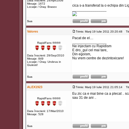
Data înscrierii: 14/Apr/2006
Mesaje: 1672
cica s-a transferat la o echipa din Li
Locaţie / Oraş: Brasov
_________________
Sus
Valores
Trimis: Marţi 19 Iulie 2011 20:20:48
Titl
Pacat de el....
_________________
RapidFans ®®®®
Ne injectam cu Rapidism
E dro_gul cel mai tare,
Din egoism,
Data înscrierii: 29/Sep/2010
Nu vrem centre de dezintoxicare!
Mesaje: 849
Locaţie / Oraş: Undeva in
Giulesti!
Sus
ALEX1923
Trimis: Marţi 19 Iulie 2011 21:05:14
Titl
Eu zic ca e mai bine ca a plecat .. sca
sau 31 de ani ..
RapidFans ®®®®
Data înscrierii: 17/Mar/2010
Mesaje: 528
Sus