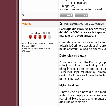
E dro_gul cel mai tare,
Din egoism,
Nu vrem centre de dezintoxicare!
Sus
Valores
Trimis: Sâmbătă 02 Iulie 2011 0:21:25
T
Formaţia din Grant se reconstruie
4-4-1-1 în 4-3-3, vrea să le impună e
RapidFans ®®®®
mai luat un trofeu din 2007!
Chiar dacă nu e uşor să schimbi un m
Data înscrierii: 29/Sep/2010
fotbalişti. Cerinţele acestuia sînt: p
Mesaje: 849
Locaţie / Oraş: Undeva in
multe centrări! Pe faza de apărare, 
Giulesti!
Defensiva nu e gata
Avînd în vedere că Rui Duarte şi-a p
selecţionerul nu a avut la dispoziţie
bătuţi în cuie. Pe partea dreaptă l-a 
Fotbalistul împrumutat de la Chiajna
centru, încă i se caută pereche lui 
primul fiind favorit.
Mijloc total nou
Dintre piesele de bază din linia med
titular! Lucescu jr. pare tentat să miz
reprofilat, Herea, care anul trecut a 
atacurile adversarilor.