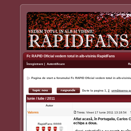
Fc RAPID Oficial vedem totul in alb-visiniu RapidFans
Înregistrare
|
Autentificare
R
Pagina de start a forumului Fc RAPID Oficial vedem totul in alb-visin
Du-te la pagina
1
,
2
următoarea p
Iunie / Iulie / 2011
Autor
Valores
Trimis: Vineri 17 Iunie 2011 13:18:54
Ti
Aflat acasă, în Portugalia, Carlos C
echipa a doua.
RapidFans ®®®®