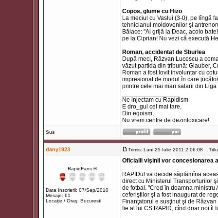
Copos, glume cu Hizo
La meciul cu Vaslui (3-0), pe lîngă f
tehnicianul moldovenilor şi antrenorul
Bălace: "Ai grijă la Deac, acolo bate!
pe la Ciprian! Nu vezi că execută Here
Roman, accidentat de Sburlea
După meci, Răzvan Lucescu a comandat
văzut partida din tribună: Glauber, C
Roman a fost lovit involuntar cu cotu
impresionat de modul în care jucători
printre cele mai mari salarii din Liga 
_________________
Ne injectam cu Rapidism
E dro_gul cel mai tare,
Din egoism,
Nu vrem centre de dezintoxicare!
Sus
dany1923
Trimis: Luni 25 Iulie 2011 2:06:08
Titlul
Oficialii vişinii vor concesionarea
RapidFans ®
RAPIDul va decide săptămîna aceasta
direct cu Ministerul Transporturilor 
de fotbal. "Cred în doamna ministru A
Data înscrierii: 07/Sep/2010
ceferiştilor şi a fost inaugurat de 
Mesaje: 61
Locaţie / Oraş: Bucuresti
Finanţatorul e susţinut şi de Răzvan
fie al lui CS RAPID, cînd doar noi îl f