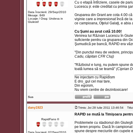
Cu o etapă întîrziere, casele de pariur
Lucescu jr. este creditat cu prima şa
Data înscrierii: 29/Sep/2010
Gruparea din Grant are cota 4.00 că v
Mesaje: 849
Locaţie / Oraş: Undeva in
vişinie care a impresionat încă de l
Giulesti!
ce campioana, Oţelul Galaţi, e abia a
Cu Şumi au avut cotă 10.00!
Venirea lui Răzvan Lucescu în Giuleşt
suficiente pentru ca gruparea din Gr
Şumudică pe bancă, RAPID era văzută
"Din punctul meu de vedere, principa
Cadu, căpitan CFR Cluj)
"Războiul e lung, nu putem spune dup
toată lumea să se teamă"
(Ciprian D
_________________
Ne injectam cu Rapidism
E dro_gul cel mai tare,
Din egoism,
Nu vrem centre de dezintoxicare!
Sus
dany1923
Trimis: Joi 28 Iulie 2011 13:46:54
Titlul
RAPID se mută la Timişoara pentr
RapidFans ®
Problemele cu stadionul din Giuleşti 
pe teren propriu. Dacă în campionat 
spune despre meciurile din cupele 
Data înscrierii: 07/Sep/2010