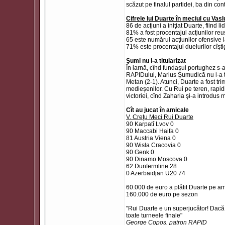
scăzut pe finalul partidei, ba din con
Cifrele lui Duarte în meciul cu Vasl
86 de acţiuni a iniţiat Duarte, fiind l
81% a fost procentajul acţiunilor re
65 este numărul acţiunilor ofensive l
71% este procentajul duelurilor cîşti
Şumi nu l-a titularizat
În iarnă, cînd fundaşul portughez s-a
RAPIDului, Marius Şumudică nu l-a tri
Metan (2-1). Atunci, Duarte a fost tri
medieşenilor. Cu Rui pe teren, rapidişt
victoriei, cînd Zaharia şi-a introdus 
Cît au jucat în amicale
V. Creţu Meci Rui Duarte
90 Karpatî Lvov 0
90 Maccabi Haifa 0
81 Austria Viena 0
90 Wisla Cracovia 0
90 Genk 0
90 Dinamo Moscova 0
62 Dunfermline 28
0 Azerbaidjan U20 74
60.000 de euro a plătit Duarte pe ame
160.000 de euro pe sezon
"Rui Duarte e un superjucător! Dacă am
toate turneele finale"
George Copos, patron RAPID