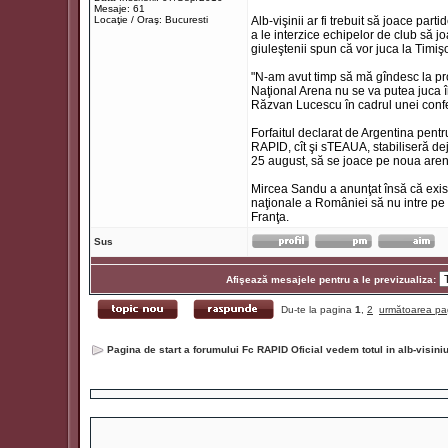
Mesaje: 61
Locaţie / Oraş: Bucuresti
Alb-vişinii ar fi trebuit să joace pa
a le interzice echipelor de club să jo
giuleştenii spun că vor juca la Timişo
"N-am avut timp să mă gîndesc la pr
Naţional Arena nu se va putea juca î
Răzvan Lucescu în cadrul unei confe
Forfaitul declarat de Argentina pent
RAPID, cît şi sTEAUA, stabiliseră de
25 august, să se joace pe noua arenă
Mircea Sandu a anunţat însă că există
naţionale a României să nu intre pe N
Franţa.
Sus
Afişează mesajele pentru a le previzualiza:
Du-te la pagina
1
,
2
următoarea pa
Pagina de start a forumului Fc RAPID Oficial vedem totul in alb-visin