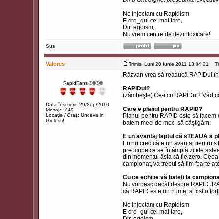
Dinu Gheorghe, preşedinte executi
_________________
Ne injectam cu Rapidism
E dro_gul cel mai tare,
Din egoism,
Nu vrem centre de dezintoxicare!
Sus
Valores
Trimis: Luni 20 Iunie 2011 13:04:21
Titl
Răzvan vrea să readucă RAPIDul în p
RapidFans ®®®®
RAPIDul?
(zâmbeşte) Ce-i cu RAPIDul? Văd că m
Data înscrierii: 29/Sep/2010
Care e planul pentru RAPID?
Mesaje: 849
Locaţie / Oraş: Undeva in
Planul pentru RAPID este să facem o
Giulesti!
batem meci de meci să câştigăm.
E un avantaj faptul că sTEAUA a p
Eu nu cred că e un avantaj pentru 
preocupe ce se întâmplă zilele aste
din momentul ăsta să fie zero. Cee
campionat, va trebui să fim foarte at
Cu ce echipe vă bateţi la campion
Nu vorbesc decât despre RAPID. RAP
că RAPID este un nume, a fost o forţ
_________________
Ne injectam cu Rapidism
E dro_gul cel mai tare,
Din egoism,