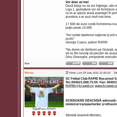
Vor doar un inel
Dacă totuşi nu se vor înţelege, alb-vi
Liga 1, giuleştenii vor să închirieze 
ce le-ar aduce două avantaje! În prim
acestora s-ar auzi mult mai bine.
17.000 de euro costă închirierea noulu
puţin peste 10.000
"Am vizitat stadionul naţional şi po
acolo"
George Copos, patron RAPID
"Ne dorim să rămînem pe Giuleşti, ac
să nu fim nevoiţi să plecăm de acasă, 
Dinu Gheorghe, preşedinte executi
Sus
Mircea
Trimis: Luni 25 Iulie 2011 21:40:20
Titl
SC Fotbal Club RAPID Bucureşti SA, 
Tel.:004021.668.75.55: Fax: 00402
RAPID@fcrapid.ro
;
www.fcrapid.ro
SCRISOARE DESCHISĂ adresată 
ministrul transporturilor şi infrastr
RapidFans ®®®®®
Stimată doamnă Ministru,