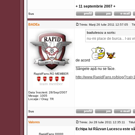
+ 11 septembrie 2007 +
Sus
BADEa
Trimis: Marţi 26 Iulie 2011 12:57:05
Titl
badulescu a scris:
nu-mi place de burca... l-as 
de acord
_________________
Sângele apă nu se face.
RapidFans.RO MEMBER
http://www.RapidFans.ro/blog/?cat=
Data înscrierii: 28/Sep/2007
Mesaje: 1005
Locaţie / Oraş: TR
Sus
Valores
Trimis: Joi 28 Iulie 2011 12:35:11
Titlul
Echipa lui Răzvan Lucescu este văzut
RapidFans ®®®®