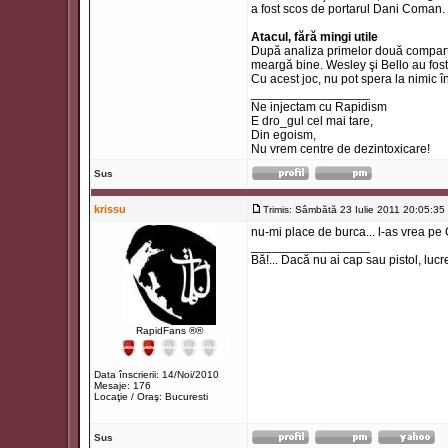
a fost scos de portarul Dani Coman.
Atacul, fără mingi utile
După analiza primelor două compartim
meargă bine. Wesley şi Bello au fost j
Cu acest joc, nu pot spera la nimic în 
_________________
Ne injectam cu Rapidism
E dro_gul cel mai tare,
Din egoism,
Nu vrem centre de dezintoxicare!
Sus
krissu
Trimis: Sâmbătă 23 Iulie 2011 20:05:35
nu-mi place de burca... l-as vrea pe
_________________
Bă!... Dacă nu ai cap sau pistol, lucr
RapidFans ®®
Data înscrierii: 14/Noi/2010
Mesaje: 176
Locaţie / Oraş: Bucuresti
Sus