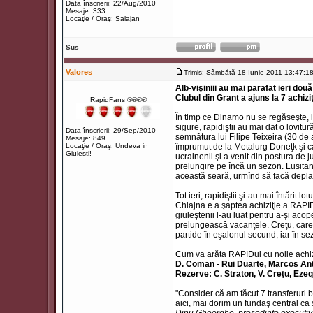
Data înscrierii: 22/Aug/2010
Mesaje: 333
Locaţie / Oraş: Salajan
Sus
Valores
Trimis: Sâmbătă 18 Iunie 2011 13:47:1
Alb-vişiniii au mai parafat ieri dou
Clubul din Grant a ajuns la 7 achiziţi
RapidFans ®®®®
În timp ce Dinamo nu se regăseşte, iar
sigure, rapidiştii au mai dat o lovitu
Data înscrierii: 29/Sep/2010
semnătura lui Filipe Teixeira (30 de 
Mesaje: 849
Locaţie / Oraş: Undeva in
împrumut de la Metalurg Doneţk şi ca
Giulesti!
ucrainenii şi a venit din postura de 
prelungire pe încă un sezon. Lusitanu
această seară, urmînd să facă depla
Tot ieri, rapidiştii şi-au mai întărit
Chiajna e a şaptea achiziţie a RAPID
giuleştenii l-au luat pentru a-şi aco
prelungească vacanţele. Creţu, care 
partide în eşalonul secund, iar în s
Cum va arăta RAPIDul cu noile achizi
D. Coman - Rui Duarte, Marcos Anto
Rezerve: C. Straton, V. Creţu, Ezeq
"Consider că am făcut 7 transferuri 
aici, mai dorim un fundaş central ca 