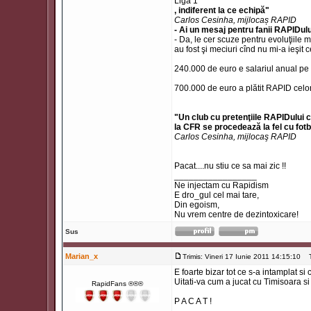
Liga 1
, indiferent la ce echipă"
Carlos Cesinha, mijlocaș RAPID
- Ai un mesaj pentru fanii RAPIDul
- Da, le cer scuze pentru evoluţiile 
au fost şi meciuri cînd nu mi-a ieşit 
240.000 de euro e salariul anual pe 
700.000 de euro a plătit RAPID celo
"Un club cu pretenţiile RAPIDului c
la CFR se procedează la fel cu fotba
Carlos Cesinha, mijlocaş RAPID
Pacat....nu stiu ce sa mai zic !!
_________________
Ne injectam cu Rapidism
E dro_gul cel mai tare,
Din egoism,
Nu vrem centre de dezintoxicare!
Sus
Marian_x
Trimis: Vineri 17 Iunie 2011 14:15:10
Ti
E foarte bizar tot ce s-a intamplat s
Uitati-va cum a jucat cu Timisoara si 
RapidFans ®®®
P A C A T !