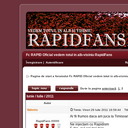
Fc RAPID Oficial vedem totul in alb-visiniu RapidFans
Înregistrare
|
Autentificare
R
Pagina de start a forumului Fc RAPID Oficial vedem totul in alb-visin
Du-te la pagina
anterioară
1
,
2
Iunie / Iulie / 2011
Autor
Valores
Trimis: Vineri 29 Iulie 2011 16:59:44
Titl
Ar fii frumos daca am juca la Timisoara 
_________________
RapidFans ®®®®
Ne injectam cu Rapidism