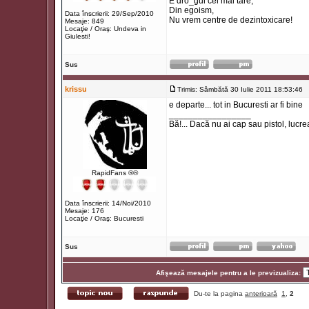
E dro_gul cel mai tare,
Din egoism,
Data înscrierii: 29/Sep/2010
Nu vrem centre de dezintoxicare!
Mesaje: 849
Locaţie / Oraş: Undeva in
Giulesti!
Sus
krissu
Trimis: Sâmbătă 30 Iulie 2011 18:53:46
T
e departe... tot in Bucuresti ar fi bine
_________________
Bă!... Dacă nu ai cap sau pistol, lucre
RapidFans ®®
Data înscrierii: 14/Noi/2010
Mesaje: 176
Locaţie / Oraş: Bucuresti
Sus
Afişează mesajele pentru a le previzualiza:
Du-te la pagina
anterioară
1
,
2