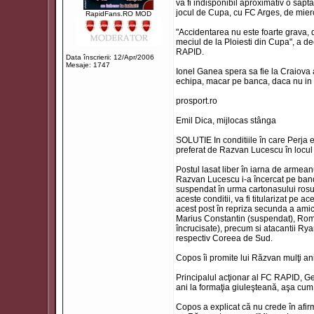
va fi indisponibil aproximativ o sapta
jocul de Cupa, cu FC Arges, de mierc
RapidFans.RO MOD
"Accidentarea nu este foarte grava, da
meciul de la Ploiesti din Cupa", a d
RAPID.
Data înscrierii: 12/Apr/2006
Mesaje: 1747
Ionel Ganea spera sa fie la Craiova a
echipa, macar pe banca, daca nu in 
prosport.ro
Emil Dica, mijlocas stânga
SOLUTIE In conditiile în care Perja 
preferat de Razvan Lucescu în locul 
Postul lasat liber în iarna de armean
Razvan Lucescu i-a încercat pe band
suspendat în urma cartonasului rosu pr
aceste conditii, va fi titularizat pe a
acest post în repriza secunda a amic
Marius Constantin (suspendat), Rome
încrucisate), precum si atacantii Rya
respectiv Coreea de Sud.
Copos îi promite lui Răzvan mulţi a
Principalul acţionar al FC RAPID, G
ani la formaţia giuleşteană, aşa cum
Copos a explicat că nu crede în afirm