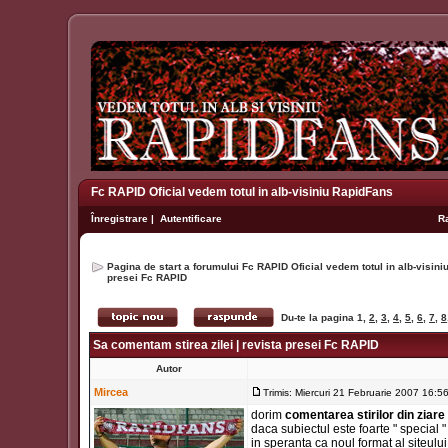
Fc RAPID Oficial vedem totul in alb-visiniu RapidFans
Înregistrare
|
Autentificare
R
Pagina de start a forumului Fc RAPID Oficial vedem totul in alb-visin
presei Fc RAPID
Du-te la pagina
1
,
2
,
3
,
4
,
5
,
6
,
7
,
8
Sa comentam stirea zilei | revista presei Fc RAPID
Autor
Mircea
Trimis: Miercuri 21 Februarie 2007 16:5
dorim
comentarea stirilor din ziare
daca subiectul este foarte " special 
in speranta ca noul format al siteului o