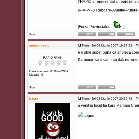
["RAPID a reprezentat si reprezinta o
[R-A-P-I-D Rabdare-Ambitie-Putere-I
[Forza Provinciales
]
Sus
sergiu_rapid
Trimis: Joi 08 Martie 2007 19:37:52
Titl
e o stire super buna ca ar pleca cop
RAPID FANS
Karamian ca e cam rau dak nu vine 
Data înscrierii: 01/Mar/2007
Mesaje: 5
Sus
Lacra
Trimis: Joi 08 Martie 2007 20:36:48
Titl
a venit in locul lui kara Mamam Che
_________________
copos