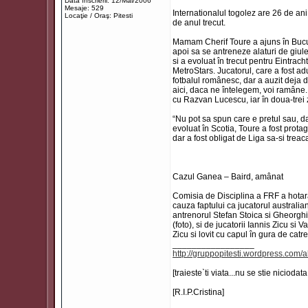
Data înscrierii: 12/Mai/2006
Mesaje: 529
Internationalul togolez are 26 de ani
Locaţie / Oraş: Pitesti
de anul trecut.
Mamam Cherif Toure a ajuns în Bucures
apoi sa se antreneze alaturi de giul
si a evoluat în trecut pentru Eintra
MetroStars. Jucatorul, care a fost 
fotbalul românesc, dar a auzit deja 
aici, daca ne întelegem, voi ramâne. 
cu Razvan Lucescu, iar în doua-trei z
“Nu pot sa spun care e pretul sau, da
evoluat în Scotia, Toure a fost protago
dar a fost obligat de Liga sa-si trea
Cazul Ganea – Baird, amânat
Comisia de Disciplina a FRF a hotarât
cauza faptului ca jucatorul australia
antrenorul Stefan Stoica si Gheorghi
(foto), si de jucatorii Iannis Zicu si
Zicu si lovit cu capul în gura de cat
_________________
http://gruppopitesti.wordpress.com/a
[traieste`ti viata...nu se stie niciodat
[R.I.P.Cristina]