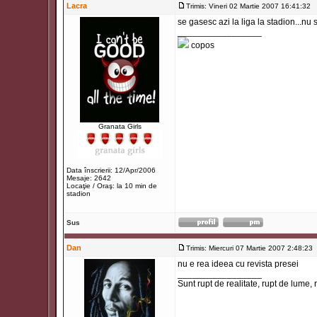
Lacra
Trimis: Vineri 02 Martie 2007 16:41:32
T
se gasesc azi la liga la stadion...nu s
_________________
copos
Granata Girls
Data înscrierii: 12/Apr/2006
Mesaje: 2642
Locaţie / Oraş: la 10 min de
stadion
Sus
Dan
Trimis: Miercuri 07 Martie 2007 2:48:23
nu e rea ideea cu revista presei
_________________
Sunt rupt de realitate, rupt de lume, 