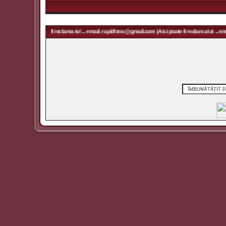
i poate fi reclama ta! ... email: rapidfans@gmail.com | Aici poate fi reclama ta! ... email: rapidfa