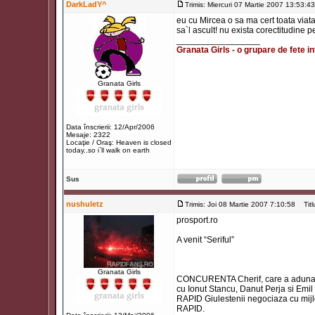
DarkLadY^
Trimis: Miercuri 07 Martie 2007 13:53:43
eu cu Mircea o sa ma cert toata viat
sa`l ascult! nu exista corectitudine 
_________________
Granata Girls - o grupare de fete in
Granata Girls
Data înscrierii: 12/Apr/2006
Mesaje: 2322
Locaţie / Oraş: Heaven is closed
today..so i`ll walk on earth
Sus
nushuletz
Trimis: Joi 08 Martie 2007 7:10:58
Titlu
prosport.ro
A venit “Seriful”
Granata Girls
CONCURENTA Cherif, care a adunat 42 d
cu Ionut Stancu, Danut Perja si Emil
RAPID Giulestenii negociaza cu mijl
RAPID.