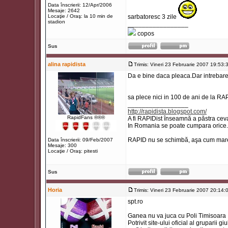
Data înscrierii: 12/Apr/2006
Mesaje: 2642
Locaţie / Oraş: la 10 min de
sarbatoresc 3 zile
stadion
_________________
copos
Sus
alina rapidista
Trimis: Vineri 23 Februarie 2007 19:53:
Da e bine daca pleaca.Dar intrebar
sa plece nici in 100 de ani de la RA
_________________
http://rapidista.blogspot.com/
RapidFans ®®®
A fi RAPIDist înseamnă a păstra ceva
In Romania se poate cumpara orice.
RAPID nu se schimbă, aşa cum marea
Data înscrierii: 09/Feb/2007
Mesaje: 300
Locaţie / Oraş: pitesti
Sus
Horia
Trimis: Vineri 23 Februarie 2007 20:14:
spt.ro
Ganea nu va juca cu Poli Timisoara
Potrivit site-ului oficial al gruparii 