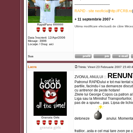
_________________
RAPID - site neoficial
|
http://FCRB.ro
|
+ 11 septembrie 2007 +
RapidFans ®®®®®
Ultima modificare efectuată de către Mirce
Data înscrierii: 12/Apr/2006
Mesaje: 3996
Locaţie / Oraş: aici
Sus
Lacra
Trimis: Vineri 23 Februarie 2007 15:40:
RENUN
ZVONUL ANULUI :::
Patronul RAPIDului e tot mai tentat s
partile, facindu-l sa demareze discutii
cu antrenor de peste hotare!
Zilele lui George Copos ca patron al 
Liga sau la Ministrul Transporturilor
pas de a spune... pas. Lipsa de lichi
Granata Girls
detoneze
anului. Momentan,
fratilor...asta e cel mai tare zvon pe