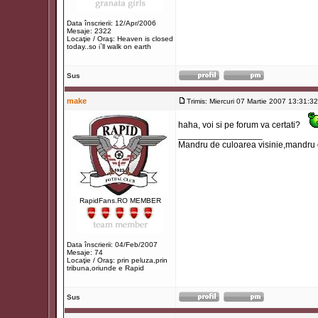
Data înscrierii: 12/Apr/2006
Mesaje: 2322
Locaţie / Oraş: Heaven is closed
today..so i`ll walk on earth
Sus
make
Trimis: Miercuri 07 Martie 2007 13:31:32
haha, voi si pe forum va certati?
_________________
Mandru de culoarea visinie,mandru
RapidFans.RO MEMBER
Data înscrierii: 04/Feb/2007
Mesaje: 74
Locaţie / Oraş: prin peluza,prin
tribuna,oriunde e Rapid
Sus