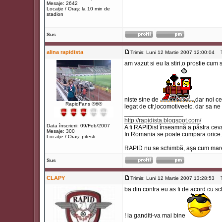
Mesaje: 2642
Locaţie / Oraş: la 10 min de
stadion
Sus
alina rapidista
Trimis: Luni 12 Martie 2007 12:00:04
Ti
am vazut si eu la stiri,o prostie cum
niste sine de
,dar noi c
RapidFans ®®®
legat de cfr,locomotiveetc. dar sa n
_________________
http://rapidista.blogspot.com/
Data înscrierii: 09/Feb/2007
A fi RAPIDist înseamnă a păstra ceva
Mesaje: 300
In Romania se poate cumpara orice.
Locaţie / Oraş: pitesti
RAPID nu se schimbă, aşa cum marea
Sus
CLAPY
Trimis: Luni 12 Martie 2007 13:28:53
Ti
ba din contra eu as fi de acord cu s
! ia ganditi-va mai bine