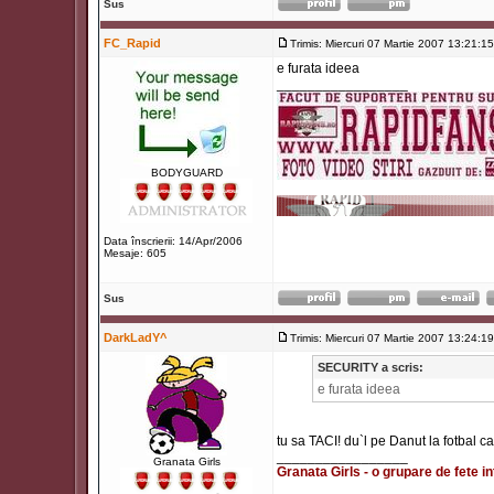
Sus
FC_Rapid
Trimis: Miercuri 07 Martie 2007 13:21:15
e furata ideea
_________________
BODYGUARD
Data înscrierii: 14/Apr/2006
Mesaje: 605
Sus
DarkLadY^
Trimis: Miercuri 07 Martie 2007 13:24:19
SECURITY a scris:
e furata ideea
tu sa TACI! du`l pe Danut la fotbal ca i
_________________
Granata Girls
Granata Girls - o grupare de fete in