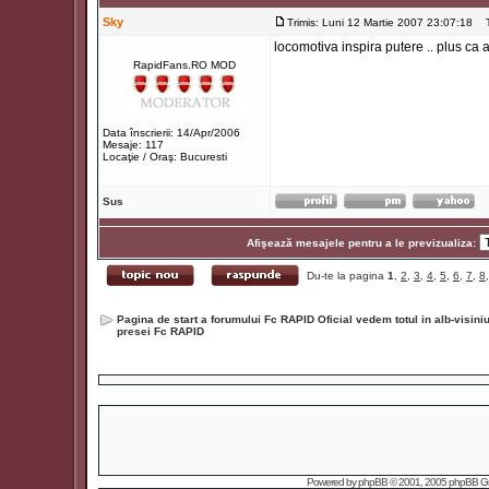
Sky
Trimis: Luni 12 Martie 2007 23:07:18
Ti
locomotiva inspira putere .. plus ca
RapidFans.RO MOD
Data înscrierii: 14/Apr/2006
Mesaje: 117
Locaţie / Oraş: Bucuresti
Sus
Afişează mesajele pentru a le previzualiza:
Du-te la pagina
1
,
2
,
3
,
4
,
5
,
6
,
7
,
8
Pagina de start a forumului Fc RAPID Oficial vedem totul in alb-visin
presei Fc RAPID
Powered by
phpBB
© 2001, 2005 phpBB Grou