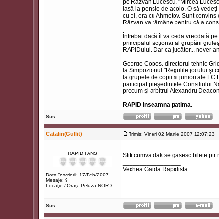
pe Răzvan Lucescu. "Mircea Lucescu
iasă la pensie de acolo. O să vedeţi
cu el, era cu Ahmetov. Sunt convins
Răzvan va rămâne pentru că a constr
Întrebat dacă îl va ceda vreodată pe
principalul acţionar al grupării giu
RAPIDului. Dar ca jucător... never a
George Copos, directorul tehnic Grigo
la Simpozionul "Regulile jocului şi 
la grupele de copii şi juniori ale F
participat preşedintele Consiliului
precum şi arbitrul Alexandru Deacon
_________________
RAPID inseamna patima.
Sus
Catalin(Gullit)
Trimis: Vineri 02 Martie 2007 12:07:23
T
RAPID FANS
Stiti cumva dak se gasesc bilete ptr 
_________________
Vechea Garda Rapidista
Data înscrierii: 17/Feb/2007
Mesaje: 9
Locaţie / Oraş: Peluza NORD
Sus