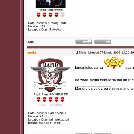
RapidFans ®®®®
Data înscrierii: 07/Aug/2006
Mesaje: 549
Locaţie / Oraş: RaHoVa
Sus
make
Trimis: Miercuri 07 Martie 2007 13:20:29
bineinteles ca nu
asa, r
de ziare. Acum trebuie sa dai un cli
_________________
Mandru de culoarea visinie,mandru
RapidFans.RO MEMBER
Data înscrierii: 04/Feb/2007
Mesaje: 74
Locaţie / Oraş: prin peluza,prin
tribuna,oriunde e Rapid