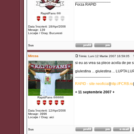
_________________
Forza RAPID
RapidFans ®®
Data înscrierii: 18/Apr/2006
Mesaje: 139
Locaţie / Oraş: Bucuresti
Sus
Mircea
Trimis: Luni 12 Martie 2007 16:59:05
Ti
si eu as vrea sa plece acvila de pe s
giulestina ... giulestina ... LUPTA L
_________________
RAPID - site neoficial
|
http://FCRB.ro
|
+ 11 septembrie 2007 +
RapidFans ®®®®®
Data înscrierii: 12/Apr/2006
Mesaje: 3996
Locaţie / Oraş: aici
Sus