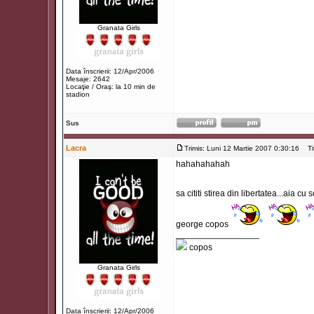
Granata Girls
Data înscrierii: 12/Apr/2006
Mesaje: 2642
Locaţie / Oraş: la 10 min de
stadion
Sus
Lacra
Trimis: Luni 12 Martie 2007 0:30:16
Titl
hahahahahah
sa cititi stirea din libertatea...aia c
george copos
_________________
copos
Granata Girls
Data înscrierii: 12/Apr/2006