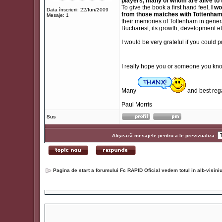
players, many of whom are alive to t
To give the book a first hand feel,
I w
Data înscrierii: 22/Iun/2009
from those matches with Tottenham
Mesaje: 1
their memories of Tottenham in gene
Bucharest, its growth, development et
I would be very grateful if you coul
I really hope you or someone you k
Many
and best reg
Paul Morris
Sus
Afişează mesajele pentru a le previzualiza:
Pagina de start a forumului Fc RAPID Oficial vedem totul in alb-visin