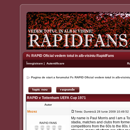
Fc RAPID Oficial vedem totul in alb-visiniu RapidFans
Înregistrare
|
Autentificare
R
Pagina de start a forumului Fc RAPID Oficial vedem totul in alb-visin
RAPID v Tottenham UEFA Cup 1971
Autor
Mozez
Trimis: Duminică 28 Iunie 2009 10:49:52
My name is Paul Morris and I am a Tot
stadia, matches and clubs from form
RAPID FANS
competitions from the 60s to the 80s.