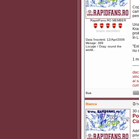
Cop
cam
pen
RapidFans.RO MEMBER
Una
Kra
pro
în L
Data înscrierii: 12/Apr/2006
Mesaje: 369
"Ex
Locaţie / Oraş: round the
world..
nu s
1 m
___
dacă
vino
ai s
cum 
Sus
Bianca
T
30 
Po
Ci
Adr
pri