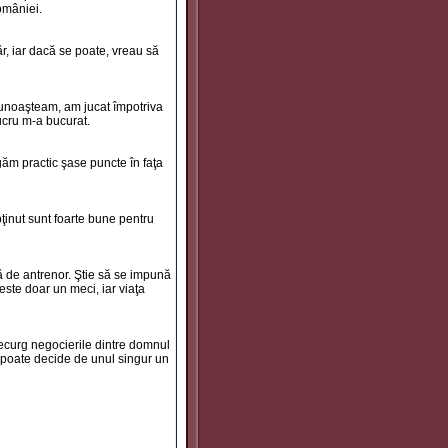
omâniei.
r, iar dacă se poate, vreau să
cunoaşteam, am jucat împotriva
lucru m-a bucurat.
igăm practic şase puncte în faţa
ţinut sunt foarte bune pentru
ră de antrenor. Ştie să se impună
ste doar un meci, iar viaţa
decurg negocierile dintre domnul
b poate decide de unul singur un