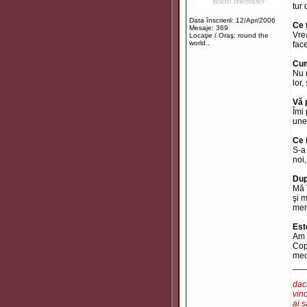
tur
Data înscrierii: 12/Apr/2006
Ce 
Mesaje: 369
Vre
Locaţie / Oraş: round the
world..
face
Cum
Nu 
lor,
Vă 
Îmi 
unei
Ce 
S-a
noi
Dup
Mă 
şi 
mer
Est
Am 
Cop
mec
___
dacă
vino
ai s