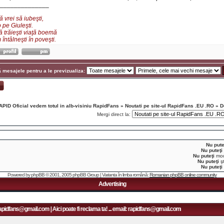
______________
 vrei să iubeşti,
 pe Giuleşti.
ă trăieşti viaţă boemă
întâlneşti în poveşti.
 mesajele pentru a le previzualiza:
APID Oficial vedem totul in alb-visiniu RapidFans
»
Noutati pe site-ul RapidFans .EU .RO
»
D
Mergi direct la:
Nu pute
Nu puteţi
Nu puteţi
modi
Nu puteţi
şt
Nu puteţi
Powered by
phpBB
© 2001, 2005 phpBB Group | Varianta în limba română:
Romanian phpBB online community
Advertising
s@gmail.com | Aici poate fi reclama ta! ... email: rapidfans@gmail.com