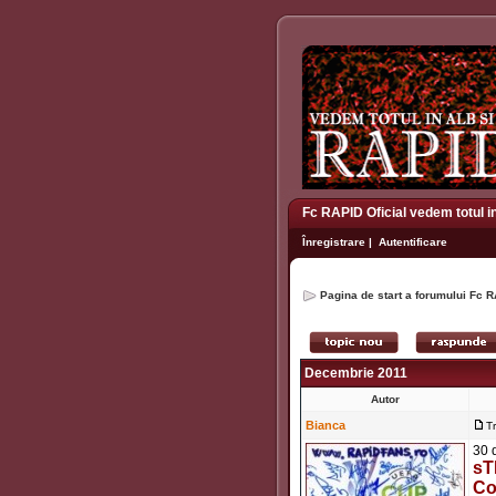
Fc RAPID Oficial vedem totul i
Înregistrare
|
Autentificare
Pagina de start a forumului Fc R
Decembrie 2011
Autor
Bianca
T
30 
sT
Co