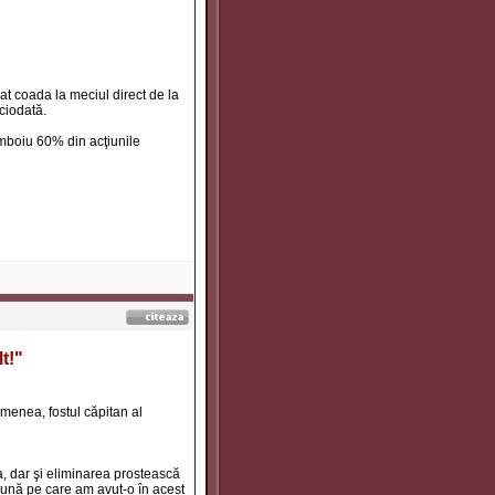
ăgat coada la meciul direct de la
ciodată.
umboiu 60% din acţiunile
t!"
menea, fostul căpitan al
a, dar şi eliminarea prostească
bună pe care am avut-o în acest