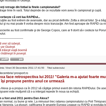
ge niciodată în Giuleşti.
veţi retrage din fotbal la finele campionatului?
 trage linie în vară. Totul depinde de ce rezultate vom avea în campionat şi cupă.
vorbeşte că veti lua RAPIDul...
uţiile au fost extrem de avansate, dar au picat definitiv. Zotta a stricat totul. Şi-a b
lui şi nu mai poate fi vorba despre nicio tranzacţie. Am fost aproape de RAPID ca ni
ocierile au fost confirmate şi de George Copos, care ar fi dorit să-i cedeze lui Por
ului.
______________
 vrei să iubeşti,
 pe Giuleşti.
ă trăieşti viaţă boemă
întâlneşti în poveşti.
rimis: Vineri 30 Decembrie 2011 17:41:50
Titlul subiectului:
decembrie/ prosport.ro
exa face retrospectiva lui 2011! "Galeria m-a ajutat foarte mul
 îşi propune pentru anul ce urmează
 Alexa şi-a propus ca în 2012 să câştige primul event din istoria RAPIDului. De ase
işoarei este mulţumit că s-a intergat repede în noua sa echipă.
 a fost anul 2011 pentru Dan Alexa?
an normal, cu bune şi rele. La minusuri trec ratarea campionatului cu Poli Timişoar
la Varşovia. La plusuri, calificarea în grupele Europa League cu RAPID şi evoluţia 