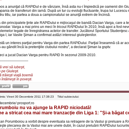
os a anunţat că RAPIDul e de vânzare, însă asta nu-i împiedică pe oamenii din Giule
pania de transferuri din iarnă. După un tur cu evoluţii fluctuante, trupa lui Lucesc
tru titlu, iar partea a doua a campionatului se anunţă extrem de încinsă.
 din principalele ţinte ale RAPIDului e mijlocaşul de bandă Dacian Varga, care a 
snodar. Varga a mai prins un meci în tricoul RAPIDului în 2010, însă apoi a fost nev
blemelor legate de înregistrarea actelor de transfer. Jucătorul Sportului Studenţesc 
iga I, iar Vasile Şiman a confirmat astăzi interesul giuleştenilor.
istă un interes parţial pentru Varga din partea RAPIDului. Parţial înseamnă că ar acc
-au gândit încă la pretenţiile clubului nostru", a declarat Şiman la gsptv.
eci a jucat Dacian Varga pentru RAPID în sezonul 2009-2010.
______________
 vrei să iubeşti,
 pe Giuleşti.
ă trăieşti viaţă boemă
întâlneşti în poveşti.
rimis: Vineri 30 Decembrie 2011 17:38:23
Titlul subiectului:
decembrie/ prosport.ro
rumboiu nu va ajunge la RAPID niciodată!
ne a stricat cea mai mare tranzacţie din Liga 1: "Şi-a băgat 
ian Porumboiou a vorbit despre eventuala sa retragere de la Vaslui şi preluare a 
veşte plecarea de la Vaslui mai are unele dubii, în cazul preluării RAPIDului lucruri