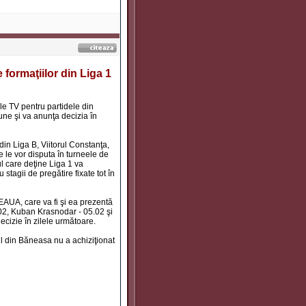
 formaţiilor din Liga 1
ile TV pentru partidele din
ne şi va anunţa decizia în
din Liga B, Viitorul Constanţa,
e le vor disputa în turneele de
ul care deţine Liga 1 va
 stagii de pregătire fixate tot în
TEAUA, care va fi şi ea prezentă
.02, Kuban Krasnodar - 05.02 şi
decizie în zilele următoare.
l din Băneasa nu a achiziţionat