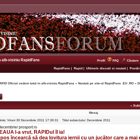
n alb-visiniu RapidFans
Profil
FAQ
Căutare
RapidFans
|
Rapid
|
Ultimele discutii si noutati
|
Postări
APID Oficial vedem totul in alb-visiniu RapidFans
»
Noutati pe site-ul RapidFans .EU .RO
»
D
«
Subi
Mesaj
rimis: Vineri 30 Decembrie 2011 17:36:31
Titlul subiectului: Decembrie 2011
decembrie/ prosport.ro
EAUA l-a vrut, RAPIDul îl ia!
pos încearcă să dea lovitura iernii cu un jucător care a mai e