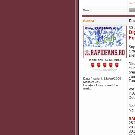
cum 
Sus
Bianca
T
30 
Di
Fo
Şapt
tur
zil
RapidFans.RO MEMBER
Din
club
preg
tran
Data înscrierii: 12/Apr/2006
Tur
Mesaje: 369
Locaţie / Oraş: round the
world..
Vor 
în 
Debr
Dac
nici
RA
25.
28.
30.