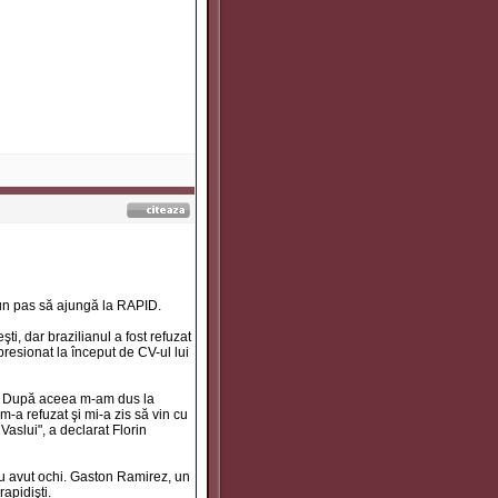
a un pas să ajungă la RAPID.
i, dar brazilianul a fost refuzat
presionat la început de CV-ul lui
ă. După aceea m-am dus la
a refuzat şi mi-a zis să vin cu
Vaslui", a declarat Florin
 au avut ochi. Gaston Ramirez, un
rapidişti.