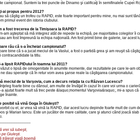
 de campionat. Suntem la trei puncte de Dinamo şi calificaţi în semifinalele Cupei R
ţi-ai propus pentru 2012?
au să câştig un trofeu cu RAPID, este foarte important pentru mine, nu mai sunt tână
m primul event din istoria clubului.
 a fost trecerea de la Timişoara la RAPID?
m-am aşteptat să mă integrez atât de repede la echipă, pe majoritatea colegilor îi 
 sau am fost împreună la echipa naţională. Am fost primit bine de galerie, iar acest 
pare rău că s-a încheiat campionatul?
pare bine că s-a jucat meciul de la Vaslui, a fost o partidă grea şi am reuşit să câşt
 contracandidate la titlu.
i-a lipsit RAPIDului în toamna lui 2011?
 văzut o lipsă de omogenitate în anumite momente, dar rezultatele pe care le-am ob
, ne dau speranţe că în retur vom avea şanse reale la câştigarea campionatului.
ă meciul de la Varşovia, cum a decurs relaţia ta cu Răzvan Lucescu?
înţeleg foarte bine cu dânsul, am multe de învăţat în cazul în care voi urma o carie
m-a ajutat foarte mult să trec peste &laquo;momentul Varşovia&raquo;, mi-a spus că e
ge înainte.
e posibil să vină Goga în Giuleşti?
vorbit cu el, ar vrea să vină la RAPID, dar acest lucru depinde foarte mult de cum 
os şi Marian Iancu. Este un jucător de mare calitate, care şi atunci când joacă sla
i.
______________
 vrei să iubeşti,
 pe Giuleşti.
ă trăieşti viaţă boemă