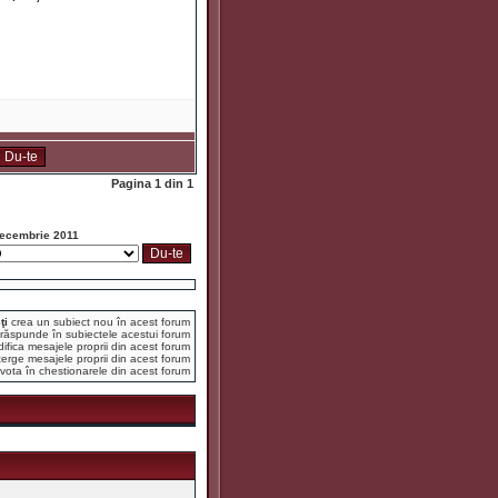
Pagina
1
din
1
ecembrie 2011
ţi
crea un subiect nou în acest forum
răspunde în subiectele acestui forum
fica mesajele proprii din acest forum
erge mesajele proprii din acest forum
vota în chestionarele din acest forum