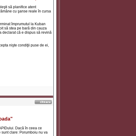
şti să planifice atent
u rămâne cu şanse reale în cursa
terminat împrumutul la Kuban
oit să stea pe bară din cauza
a declarat că e dispus să revină
epta nişte condiţii puse de ei,
coada"
RAPIDului. Dacă în ceea ce
le sunt clare: Porumboiu nu va