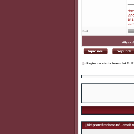
___
dacă
vino
ai s
cum 
Sus
Afişează
Pagina de start a forumului Fc R
poate fi reclama ta! ... email: rapidfans@gmail.com | Aici poate fi reclama ta! ... email: rapidfan