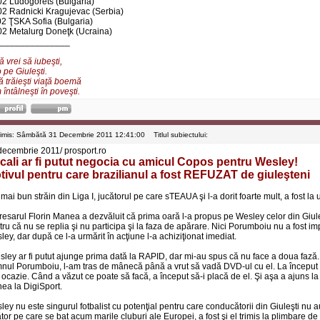
02 Ludogorets (Bulgaria)
02 Radnicki Kragujevac (Serbia)
02 ŢSKA Sofia (Bulgaria)
02 Metalurg Doneţk (Ucraina)
______________
 vrei să iubeşti,
 pe Giuleşti.
ă trăieşti viaţă boemă
întâlneşti în poveşti.
rimis: Sâmbătă 31 Decembrie 2011 12:41:00
Titlul subiectului:
decembrie 2011/ prosport.ro
cali ar fi putut negocia cu amicul Copos pentru Wesley!
tivul pentru care brazilianul a fost REFUZAT de giuleşteni
mai bun străin din Liga I, jucătorul pe care sTEAUA şi l-a dorit foarte mult, a fost l
resarul Florin Manea a dezvăluit că prima oară l-a propus pe Wesley celor din Giuleşt
ru că nu se replia şi nu participa şi la faza de apărare. Nici Porumboiu nu a fost im
ey, dar după ce l-a urmărit în acţiune l-a achiziţionat imediat.
sley ar fi putut ajunge prima dată la RAPID, dar mi-au spus că nu face a doua faz
nul Porumboiu, l-am tras de mânecă până a vrut să vadă DVD-ul cu el. La început m-
 ocazie. Când a văzut ce poate să facă, a început să-i placă de el. Şi aşa a ajuns la 
ea la DigiSport.
ley nu este singurul fotbalist cu potenţial pentru care conducătorii din Giuleşti nu
tor pe care se bat acum marile cluburi ale Europei, a fost şi el trimis la plimbare de 