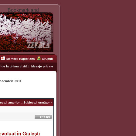
Membrii RapidFans
Grupuri
 de la ultima vizită
|
Mesaje private
ecembrie 2011
ectul anterior
::
Subiectul următor
»
voluat în Giuleşti