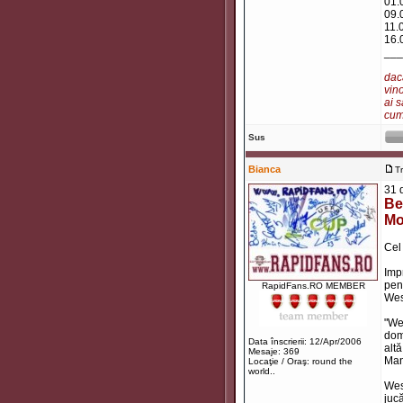
01.
09.
11.
16.
___
dacă
vino
ai s
cum 
Sus
Bianca
T
31 
Be
Mo
Cel 
Imp
pent
RapidFans.RO MEMBER
Wesl
"We
dom
Data înscrierii: 12/Apr/2006
altă
Mesaje: 369
Man
Locaţie / Oraş: round the
world..
Wes
jucă