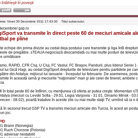
întâlneşti în poveşti.
rimis: Vineri 30 Decembrie 2011 17:43:30
Titlul subiectului:
decembrie/ gsp.ro
giSport va transmite în direct peste 60 de meciuri amicale ale
tbal pe pîine
e echipe din prima divizie au cedat deja postului care transmite şi liga întîi dreptur
neele de pregătire. sTEAUA negociază deocamdată cu mai multe posturi de televiziu
ele următoare
amo, RAPID, CFR Cluj, U Cluj, FC Vaslui, FC Braşov, Pandurii, plus liderul Seriei 1 
ul lui Gică Hagi, au cedat DigiSport drepturile de televizare pentru partidele pe car
ătire din Antalya: mijlocul lui ianuarie - începutul lui februarie. De asemenea, post
smite în această iarnă şi meciurile "naţionalei" mari şi ale celei de tineret, ambele cu
cia.
fi în total peste 60 de întîlniri, cu menţiunea că oferta ar putea creşte. Momentan s
Antalya (meciuri cu Levski Sofia - 29.01, Legia Varşovia - 31.01, Dinamo Minsk - 03
ecen - 08.02), poartă tratative în aceste zile cu mai multe staţii TV, urmînd să ia o 
ă în sezonul trecut GSP TV a transmis meciuri amicale din Turcia, în acest an postu
 un joc.
PID
01 Brann (Norvegia)
01 Ruch Chorzow (Polonia)
01 adversar nestabilit