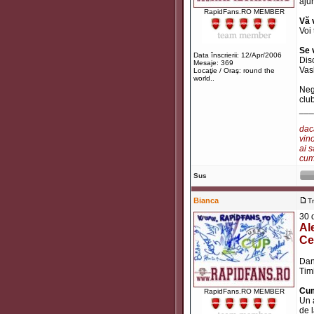
ajun
RapidFans.RO MEMBER
Vă 
Voi
Se 
Data înscrierii: 12/Apr/2006
Disc
Mesaje: 369
Vas
Locaţie / Oraş: round the
world..
Neg
club
___
dacă
vino
ai s
cum 
Sus
Bianca
T
30 
Al
Ce
Dan
Tim
Cum
RapidFans.RO MEMBER
Un 
de 