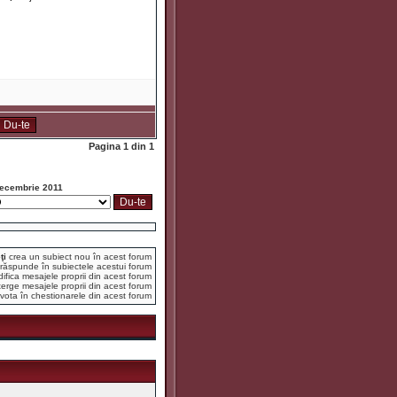
Pagina
1
din
1
ecembrie 2011
ţi
crea un subiect nou în acest forum
răspunde în subiectele acestui forum
fica mesajele proprii din acest forum
erge mesajele proprii din acest forum
vota în chestionarele din acest forum