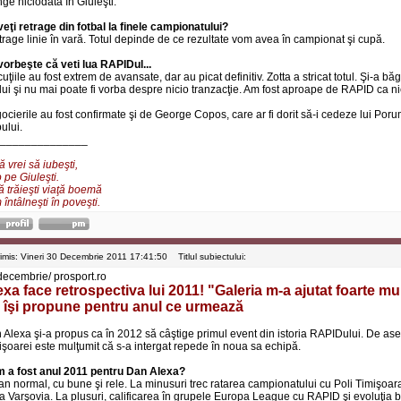
ge niciodată în Giuleşti.
veţi retrage din fotbal la finele campionatului?
 trage linie în vară. Totul depinde de ce rezultate vom avea în campionat şi cupă.
vorbeşte că veti lua RAPIDul...
uţiile au fost extrem de avansate, dar au picat definitiv. Zotta a stricat totul. Şi-a b
lui şi nu mai poate fi vorba despre nicio tranzacţie. Am fost aproape de RAPID ca ni
ocierile au fost confirmate şi de George Copos, care ar fi dorit să-i cedeze lui Por
ului.
______________
 vrei să iubeşti,
 pe Giuleşti.
ă trăieşti viaţă boemă
întâlneşti în poveşti.
rimis: Vineri 30 Decembrie 2011 17:41:50
Titlul subiectului:
decembrie/ prosport.ro
exa face retrospectiva lui 2011! "Galeria m-a ajutat foarte mul
 îşi propune pentru anul ce urmează
 Alexa şi-a propus ca în 2012 să câştige primul event din istoria RAPIDului. De ase
işoarei este mulţumit că s-a intergat repede în noua sa echipă.
 a fost anul 2011 pentru Dan Alexa?
an normal, cu bune şi rele. La minusuri trec ratarea campionatului cu Poli Timişoar
la Varşovia. La plusuri, calificarea în grupele Europa League cu RAPID şi evoluţia 