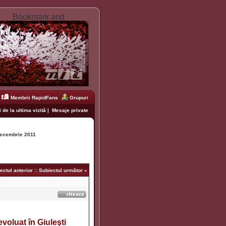
Membrii RapidFans
Grupuri
 de la ultima vizită
|
Mesaje private
ecembrie 2011
ectul anterior
::
Subiectul următor
»
voluat în Giuleşti