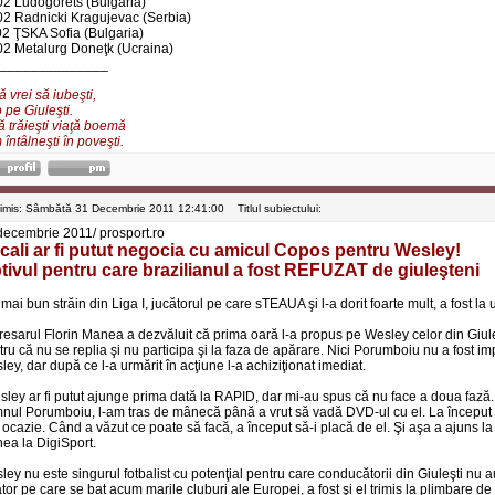
02 Ludogorets (Bulgaria)
02 Radnicki Kragujevac (Serbia)
02 ŢSKA Sofia (Bulgaria)
02 Metalurg Doneţk (Ucraina)
______________
 vrei să iubeşti,
 pe Giuleşti.
ă trăieşti viaţă boemă
întâlneşti în poveşti.
rimis: Sâmbătă 31 Decembrie 2011 12:41:00
Titlul subiectului:
decembrie 2011/ prosport.ro
cali ar fi putut negocia cu amicul Copos pentru Wesley!
tivul pentru care brazilianul a fost REFUZAT de giuleşteni
mai bun străin din Liga I, jucătorul pe care sTEAUA şi l-a dorit foarte mult, a fost l
resarul Florin Manea a dezvăluit că prima oară l-a propus pe Wesley celor din Giuleşt
ru că nu se replia şi nu participa şi la faza de apărare. Nici Porumboiu nu a fost im
ey, dar după ce l-a urmărit în acţiune l-a achiziţionat imediat.
sley ar fi putut ajunge prima dată la RAPID, dar mi-au spus că nu face a doua faz
nul Porumboiu, l-am tras de mânecă până a vrut să vadă DVD-ul cu el. La început m-
 ocazie. Când a văzut ce poate să facă, a început să-i placă de el. Şi aşa a ajuns la 
ea la DigiSport.
ley nu este singurul fotbalist cu potenţial pentru care conducătorii din Giuleşti nu
tor pe care se bat acum marile cluburi ale Europei, a fost şi el trimis la plimbare de 