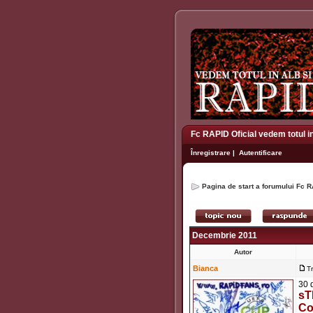
Fc RAPID Oficial vedem totul i
Înregistrare
|
Autentificare
Pagina de start a forumului Fc R
Decembrie 2011
Autor
Bianca
T
30 
sT
Co