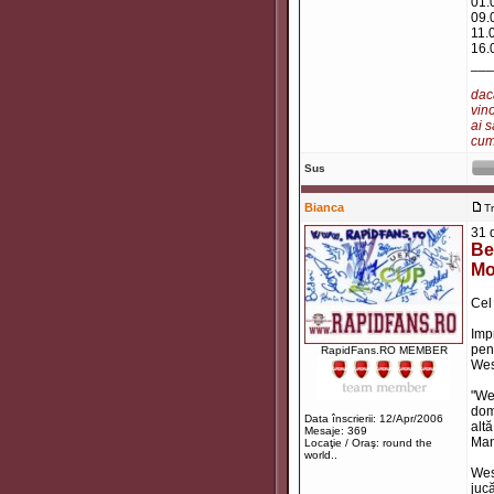
01.
09.
11.
16.
___
dacă
vino
ai s
cum 
Sus
Bianca
T
31 
Be
Mo
Cel 
Imp
pent
RapidFans.RO MEMBER
Wesl
"We
dom
Data înscrierii: 12/Apr/2006
altă
Mesaje: 369
Man
Locaţie / Oraş: round the
world..
Wes
jucă