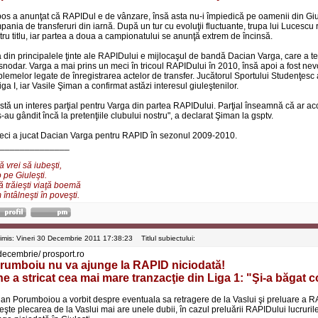
os a anunţat că RAPIDul e de vânzare, însă asta nu-i împiedică pe oamenii din Giule
pania de transferuri din iarnă. După un tur cu evoluţii fluctuante, trupa lui Lucesc
tru titlu, iar partea a doua a campionatului se anunţă extrem de încinsă.
 din principalele ţinte ale RAPIDului e mijlocaşul de bandă Dacian Varga, care a 
snodar. Varga a mai prins un meci în tricoul RAPIDului în 2010, însă apoi a fost nev
blemelor legate de înregistrarea actelor de transfer. Jucătorul Sportului Studenţesc 
iga I, iar Vasile Şiman a confirmat astăzi interesul giuleştenilor.
istă un interes parţial pentru Varga din partea RAPIDului. Parţial înseamnă că ar acc
-au gândit încă la pretenţiile clubului nostru", a declarat Şiman la gsptv.
eci a jucat Dacian Varga pentru RAPID în sezonul 2009-2010.
______________
 vrei să iubeşti,
 pe Giuleşti.
ă trăieşti viaţă boemă
întâlneşti în poveşti.
rimis: Vineri 30 Decembrie 2011 17:38:23
Titlul subiectului:
decembrie/ prosport.ro
rumboiu nu va ajunge la RAPID niciodată!
ne a stricat cea mai mare tranzacţie din Liga 1: "Şi-a băgat 
ian Porumboiou a vorbit despre eventuala sa retragere de la Vaslui şi preluare a 
veşte plecarea de la Vaslui mai are unele dubii, în cazul preluării RAPIDului lucruri