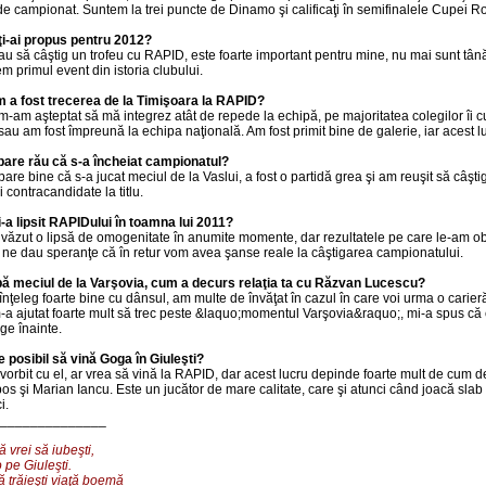
 de campionat. Suntem la trei puncte de Dinamo şi calificaţi în semifinalele Cupei R
ţi-ai propus pentru 2012?
au să câştig un trofeu cu RAPID, este foarte important pentru mine, nu mai sunt tână
m primul event din istoria clubului.
 a fost trecerea de la Timişoara la RAPID?
m-am aşteptat să mă integrez atât de repede la echipă, pe majoritatea colegilor îi 
 sau am fost împreună la echipa naţională. Am fost primit bine de galerie, iar acest 
pare rău că s-a încheiat campionatul?
pare bine că s-a jucat meciul de la Vaslui, a fost o partidă grea şi am reuşit să câşt
 contracandidate la titlu.
i-a lipsit RAPIDului în toamna lui 2011?
 văzut o lipsă de omogenitate în anumite momente, dar rezultatele pe care le-am ob
, ne dau speranţe că în retur vom avea şanse reale la câştigarea campionatului.
ă meciul de la Varşovia, cum a decurs relaţia ta cu Răzvan Lucescu?
înţeleg foarte bine cu dânsul, am multe de învăţat în cazul în care voi urma o carie
m-a ajutat foarte mult să trec peste &laquo;momentul Varşovia&raquo;, mi-a spus că e
ge înainte.
e posibil să vină Goga în Giuleşti?
vorbit cu el, ar vrea să vină la RAPID, dar acest lucru depinde foarte mult de cum 
os şi Marian Iancu. Este un jucător de mare calitate, care şi atunci când joacă sla
i.
______________
 vrei să iubeşti,
 pe Giuleşti.
ă trăieşti viaţă boemă