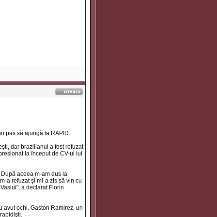
a un pas să ajungă la RAPID.
i, dar brazilianul a fost refuzat
presionat la început de CV-ul lui
ă. După aceea m-am dus la
a refuzat şi mi-a zis să vin cu
Vaslui", a declarat Florin
 au avut ochi. Gaston Ramirez, un
rapidişti.