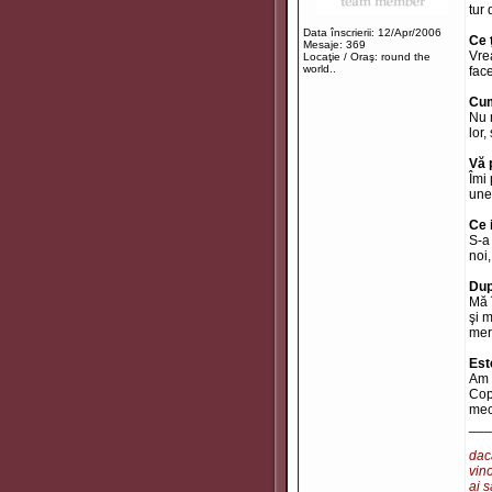
tur
Data înscrierii: 12/Apr/2006
Ce 
Mesaje: 369
Vre
Locaţie / Oraş: round the
world..
face
Cum
Nu 
lor,
Vă 
Îmi 
unei
Ce 
S-a
noi
Dup
Mă 
şi 
mer
Est
Am 
Cop
mec
___
dacă
vino
ai s