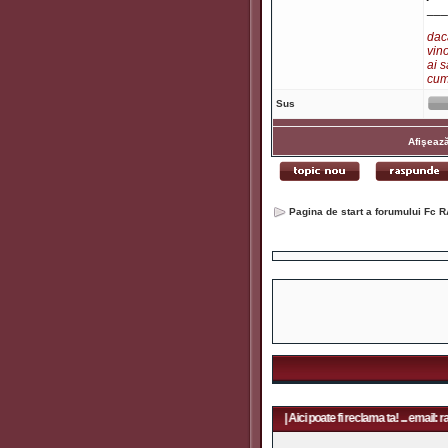
___
dacă
vino
ai s
cum 
Sus
Afişează
Pagina de start a forumului Fc R
poate fi reclama ta! ... email: rapidfans@gmail.com | Aici poate fi reclama ta! ... email: rapidfans