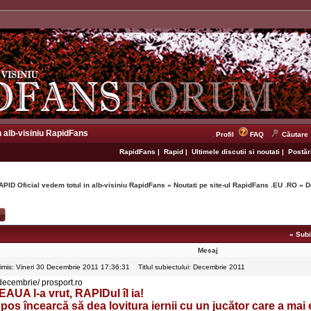
n alb-visiniu RapidFans
Profil
FAQ
Căutare
RapidFans
|
Rapid
|
Ultimele discutii si noutati
|
Postări
APID Oficial vedem totul in alb-visiniu RapidFans
»
Noutati pe site-ul RapidFans .EU .RO
»
D
«
Subi
Mesaj
rimis: Vineri 30 Decembrie 2011 17:36:31
Titlul subiectului: Decembrie 2011
decembrie/ prosport.ro
EAUA l-a vrut, RAPIDul îl ia!
pos încearcă să dea lovitura iernii cu un jucător care a mai e