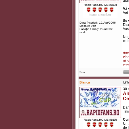
ajun
RapidFans.RO MEMBER
Vă 
Voi
Se 
Data înscrierii: 12/Apr/2006
Disc
Mesaje: 369
Vas
Locaţie / Oraş: round the
world..
Neg
club
___
dacă
vino
ai s
cum 
Sus
Bianca
T
30 
Al
Ce
Dan
Tim
Cum
RapidFans.RO MEMBER
Un 
de 