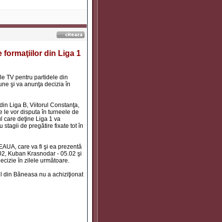
 formaţiilor din Liga 1
ile TV pentru partidele din
ne şi va anunţa decizia în
din Liga B, Viitorul Constanţa,
e le vor disputa în turneele de
ul care deţine Liga 1 va
 stagii de pregătire fixate tot în
TEAUA, care va fi şi ea prezentă
.02, Kuban Krasnodar - 05.02 şi
decizie în zilele următoare.
l din Băneasa nu a achiziţionat