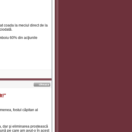
ăgat coada la meciul direct de la
ciodată.
umboiu 60% din acţiunile
t!"
menea, fostul căpitan al
a, dar şi eliminarea prostească
bună pe care am avut-o în acest