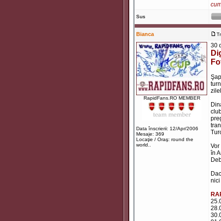
cum 
Sus
Bianca
T
30 
Di
Fo
Şapt
tur
zil
RapidFans.RO MEMBER
Din
club
preg
tran
Data înscrierii: 12/Apr/2006
Tur
Mesaje: 369
Locaţie / Oraş: round the
world..
Vor 
în 
Debr
Dac
nici
RA
25.
28.
30.