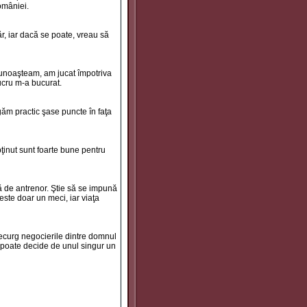
omâniei.
r, iar dacă se poate, vreau să
cunoaşteam, am jucat împotriva
lucru m-a bucurat.
igăm practic şase puncte în faţa
ţinut sunt foarte bune pentru
ră de antrenor. Ştie să se impună
ste doar un meci, iar viaţa
decurg negocierile dintre domnul
b poate decide de unul singur un