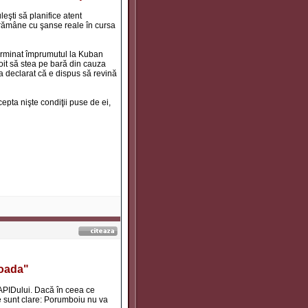
şti să planifice atent
u rămâne cu şanse reale în cursa
terminat împrumutul la Kuban
oit să stea pe bară din cauza
a declarat că e dispus să revină
epta nişte condiţii puse de ei,
coada"
RAPIDului. Dacă în ceea ce
le sunt clare: Porumboiu nu va