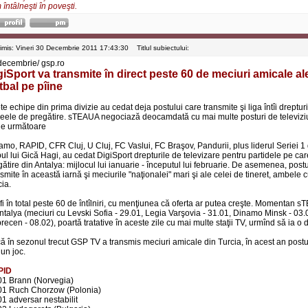
întâlneşti în poveşti.
rimis: Vineri 30 Decembrie 2011 17:43:30
Titlul subiectului:
decembrie/ gsp.ro
giSport va transmite în direct peste 60 de meciuri amicale ale
tbal pe pîine
e echipe din prima divizie au cedat deja postului care transmite şi liga întîi dreptur
neele de pregătire. sTEAUA negociază deocamdată cu mai multe posturi de televiziu
ele următoare
amo, RAPID, CFR Cluj, U Cluj, FC Vaslui, FC Braşov, Pandurii, plus liderul Seriei 1 
ul lui Gică Hagi, au cedat DigiSport drepturile de televizare pentru partidele pe car
ătire din Antalya: mijlocul lui ianuarie - începutul lui februarie. De asemenea, post
smite în această iarnă şi meciurile "naţionalei" mari şi ale celei de tineret, ambele cu
cia.
fi în total peste 60 de întîlniri, cu menţiunea că oferta ar putea creşte. Momentan s
Antalya (meciuri cu Levski Sofia - 29.01, Legia Varşovia - 31.01, Dinamo Minsk - 03
ecen - 08.02), poartă tratative în aceste zile cu mai multe staţii TV, urmînd să ia o 
ă în sezonul trecut GSP TV a transmis meciuri amicale din Turcia, în acest an postu
 un joc.
PID
01 Brann (Norvegia)
01 Ruch Chorzow (Polonia)
01 adversar nestabilit