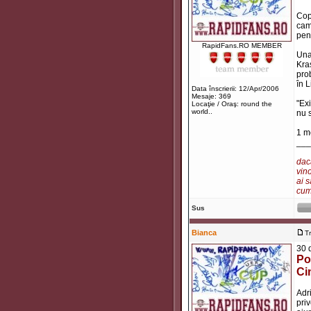
Cop
cam
pen
RapidFans.RO MEMBER
Una
Kra
pro
în L
Data înscrierii: 12/Apr/2006
Mesaje: 369
"Ex
Locaţie / Oraş: round the
world..
nu s
1 m
___
dacă
vino
ai s
cum 
Sus
Bianca
T
30 
Po
Ci
Adr
pri