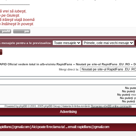
______________
 vrei să iubeşti,
 pe Giuleşti.
ă trăieşti viaţă boemă
întâlneşti în poveşti.
 mesajele pentru a le previzualiza:
APID Oficial vedem totul in alb-visiniu RapidFans
»
Noutati pe site-ul RapidFans .EU .RO
»
D
Mergi direct la:
Nu pute
Nu puteţi
Nu puteţi
modi
Nu puteţi
şt
Nu puteţi
Powered by
phpBB
© 2001, 2005 phpBB Group | Varianta în limba română:
Romanian phpBB online community
Advertising
@gmail.com | Aici poate fi reclama ta! ... email: rapidfans@gmail.com