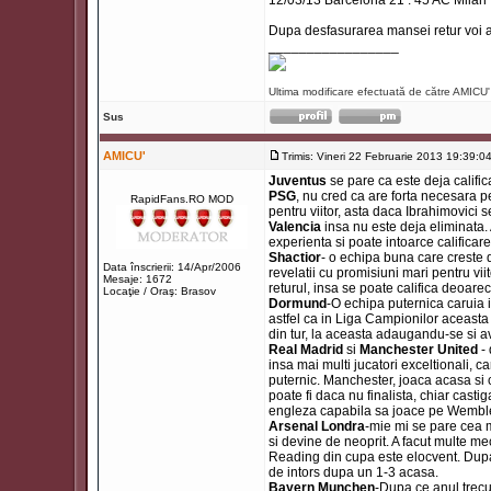
12/03/13 Barcelona 21 : 45 AC Milan
Dupa desfasurarea mansei retur voi a
_________________
Ultima modificare efectuată de către AMICU' 
Sus
AMICU'
Trimis: Vineri 22 Februarie 2013 19:39:0
Juventus
se pare ca este deja calific
PSG
, nu cred ca are forta necesara p
RapidFans.RO MOD
pentru viitor, asta daca Ibrahimovici 
Valencia
insa nu este deja eliminata. 
experienta si poate intoarce calificare
Shactior
- o echipa buna care creste d
Data înscrierii: 14/Apr/2006
revelatii cu promisiuni mari pentru vi
Mesaje: 1672
returul, insa se poate califica deoarec
Locaţie / Oraş: Brasov
Dormund
-O echipa puternica caruia
astfel ca in Liga Campionilor aceasta 
din tur, la aceasta adaugandu-se si a
Real Madrid
si
Manchester United
-
insa mai multi jucatori exceltionali, 
puternic. Manchester, joaca acasa si 
poate fi daca nu finalista, chiar cast
engleza capabila sa joace pe Wemble
Arsenal Londra
-mie mi se pare cea m
si devine de neoprit. A facut multe m
Reading din cupa este elocvent. Dupa 
de intors dupa un 1-3 acasa.
Bayern Munchen
-Dupa ce anul trecu