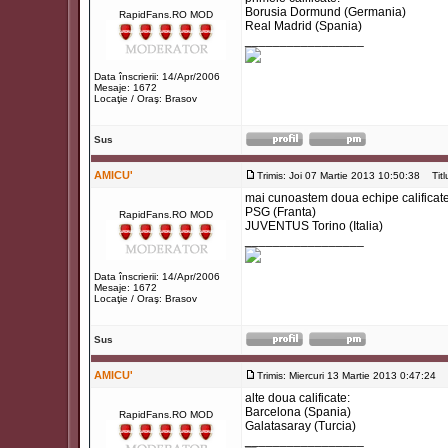
Borusia Dormund (Germania)
RapidFans.RO MOD
Real Madrid (Spania)
_________________
Data înscrierii: 14/Apr/2006
Mesaje: 1672
Locaţie / Oraş: Brasov
Sus
AMICU'
Trimis: Joi 07 Martie 2013 10:50:38
Titlu
mai cunoastem doua echipe calificate
PSG (Franta)
RapidFans.RO MOD
JUVENTUS Torino (Italia)
_________________
Data înscrierii: 14/Apr/2006
Mesaje: 1672
Locaţie / Oraş: Brasov
Sus
AMICU'
Trimis: Miercuri 13 Martie 2013 0:47:24
Ti
alte doua calificate:
Barcelona (Spania)
RapidFans.RO MOD
Galatasaray (Turcia)
_________________