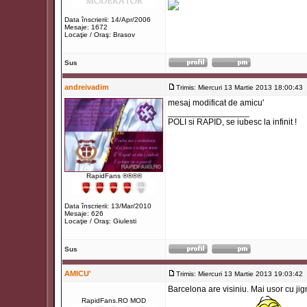
Data înscrierii: 14/Apr/2006
Mesaje: 1672
Locaţie / Oraş: Brasov
Sus
andreivadim
Trimis: Miercuri 13 Martie 2013 18:00:43
mesaj modificat de amicu'
_________________
POLI si RAPID, se iubesc la infinit !
RapidFans ®®®®
Data înscrierii: 13/Mar/2010
Mesaje: 626
Locaţie / Oraş: Giulesti
Sus
AMICU'
Trimis: Miercuri 13 Martie 2013 19:03:42
Barcelona are visiniu. Mai usor cu jign
RapidFans.RO MOD