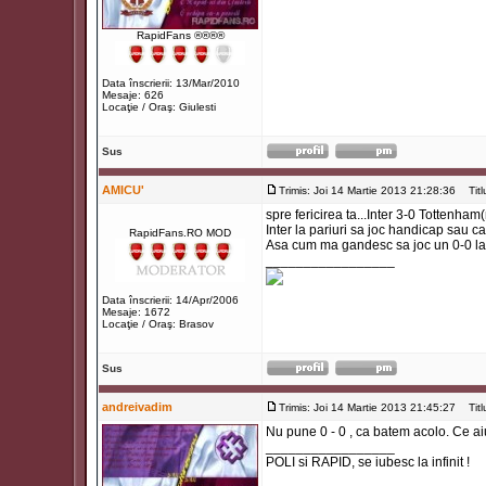
RapidFans ®®®®
Data înscrierii: 13/Mar/2010
Mesaje: 626
Locaţie / Oraş: Giulesti
Sus
AMICU'
Trimis: Joi 14 Martie 2013 21:28:36
Titlu
spre fericirea ta...Inter 3-0 Totten
Inter la pariuri sa joc handicap sau c
RapidFans.RO MOD
Asa cum ma gandesc sa joc un 0-0 la
_________________
Data înscrierii: 14/Apr/2006
Mesaje: 1672
Locaţie / Oraş: Brasov
Sus
andreivadim
Trimis: Joi 14 Martie 2013 21:45:27
Titlu
Nu pune 0 - 0 , ca batem acolo. Ce aiu
_________________
POLI si RAPID, se iubesc la infinit !