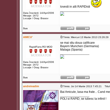
lovesti in alti RAPIDisti
_________________
Data înscrierii: 14/Apr/2006
Mesaje: 1672
Locaţie / Oraş: Brasov
Sus
AMICU'
Trimis: Miercuri 13 Martie 2013 23:26:29
se mai stiu doua calificare
Bayern Munchen (Germania)
RapidFans.RO MOD
Malaga (Spania)
_________________
Data înscrierii: 14/Apr/2006
Mesaje: 1672
Locaţie / Oraş: Brasov
Sus
andreivadim
Trimis: Joi 14 Martie 2013 7:45:21
Titlul
Bai Amicule, lasa-ma frate... Cand merg
_________________
POLI si RAPID, se iubesc la infinit !