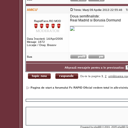
AMICU'
Trimis: Marţi 09 Aprilie 2013 22:55:46
Tit
Doua semifinaliste:
Real Madrid si Borusia Dormund
RapidFans.RO MOD
_________________
Data înscrierii: 14/Apr/2006
Mesaje: 1672
Locaţie / Oraş: Brasov
Sus
Afişează mesajele pentru a le previzualiza:
Du-te la pagina
1
,
2
următoarea pa
Pagina de start a forumului Fc RAPID Oficial vedem totul in alb-visin
Powered by
phpBB
© 2001, 2005 phpBB Grou