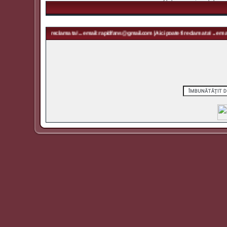
oate fi reclama ta! ... email: rapidfans@gmail.com | Aici poate fi reclama ta! ... email: rapidfans