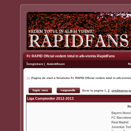
Fc RAPID Oficial vedem totul in alb-visiniu RapidFans
Înregistrare
|
Autentificare
R
Pagina de start a forumului Fc RAPID Oficial vedem totul in alb-visin
Du-te la pagina
1
,
2
următoarea p
Liga Campionilor 2012-2013
Re
Bayern Munc
FC Barcelona
Real Madrid
Juventus Tor