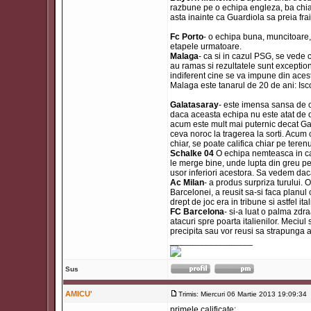
razbune pe o echipa engleza, ba chiar
asta inainte ca Guardiola sa preia fra
Fc Porto
- o echipa buna, muncitoare,
etapele urmatoare.
Malaga
- ca si in cazul PSG, se vede 
au ramas si rezultatele sunt exceptio
indiferent cine se va impune din acest
Malaga este tanarul de 20 de ani: Isc
Galatasaray
- este imensa sansa de c
daca aceasta echipa nu este atat de o
acum este mult mai puternic decat Gal
ceva noroc la tragerea la sorti. Acu
chiar, se poate califica chiar pe teren
Schalke 04
O echipa nemteasca in cad
le merge bine, unde lupta din greu pen
usor inferiori acestora. Sa vedem dac
Ac Milan
- a produs surpriza turului.
Barcelonei, a reusit sa-si faca planu
drept de joc era in tribune si astfel i
FC Barcelona
- si-a luat o palma zdr
atacuri spre poarta italienilor. Meciu
precipita sau vor reusi sa strapunga a
_________________
Sus
AMICU'
Trimis: Miercuri 06 Martie 2013 19:09:34
primele calificate: