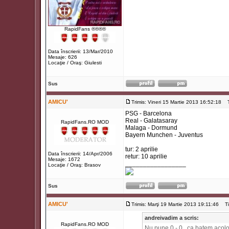
RapidFans ®®®®
Data înscrierii: 13/Mar/2010
Mesaje: 626
Locaţie / Oraş: Giulesti
Sus
AMICU'
Trimis: Vineri 15 Martie 2013 16:52:18
Ti
PSG - Barcelona
Real - Galatasaray
RapidFans.RO MOD
Malaga - Dormund
Bayern Munchen - Juventus
tur: 2 aprilie
Data înscrierii: 14/Apr/2006
retur: 10 aprilie
Mesaje: 1672
_________________
Locaţie / Oraş: Brasov
Sus
AMICU'
Trimis: Marţi 19 Martie 2013 19:11:46
Tit
andreivadim a scris:
RapidFans.RO MOD
Nu pune 0 - 0 , ca batem acolo.