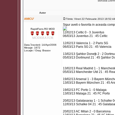
Borusia Dor
Autor
AMICU'
Trimis: Vineri 22 Februarie 2013 18:52:4
Sigur aveti o favorita in aceasta compe
RapidFans.RO MOD
12/02/13 Celtic 0 - 3 Juventus
06/03/13 Juventus 21 : 45 Celtic
12/02/13 Valencia 1 - 2 Paris SG
Data înscrierii: 14/Apr/2006
06/03/13 Paris SG 21 : 45 Valencia
Mesaje: 1672
Locaţie / Oraş: Brasov
13/02/13 Şahtior Doneţk 2 - 2 Dortm
05/03/13 Dortmund 21 : 45 Şahtior D
13/02/13 Real Madrid 1 - 1 Manchest
05/03/13 Manchester Utd 21 : 45 Rea
19/02/13 Arsenal 1 - 3 Bayern Münc
13/03/13 Bayern München 21 : 45 Ar
19/02/13 FC Porto 1 - 0 Malaga
13/03/13 Malaga 21 : 45 FC Porto
20/02/13 Galatasaray 1 - 1 Schalke 0
12/03/13 Schalke 04 21 : 45 Galatas
20/02/13 AC Milan 2 - 0 Barcelona