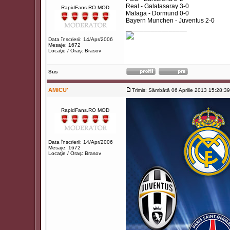
Real - Galatasaray 3-0
RapidFans.RO MOD
Malaga - Dormund 0-0
Bayern Munchen - Juventus 2-0
_________________
Data înscrierii: 14/Apr/2006
Mesaje: 1672
Locaţie / Oraş: Brasov
Sus
AMICU'
Trimis: Sâmbătă 06 Aprilie 2013 15:28:39
RapidFans.RO MOD
Data înscrierii: 14/Apr/2006
Mesaje: 1672
Locaţie / Oraş: Brasov