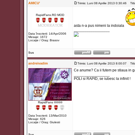
AMICU'
Trimis: Luni 08 Aprilie 2013 0:30:46
Titlu
RapidFans.RO MOD
asta n-a pus nimeni la indoiala
_________________
Data înscrierii: 14/Apr/2006
Mesaje: 1672
Locaţie / Oraş: Brasov
Sus
andreivadim
Trimis: Luni 08 Aprilie 2013 8:00:07
Titlu
Ce anume? Ca ii futem pe stiaua in g
_________________
POLI si RAPID, se iubesc la infinit !
RapidFans ®®®®
Data înscrierii: 13/Mar/2010
Mesaje: 626
Locaţie / Oraş: Giulesti
Sus