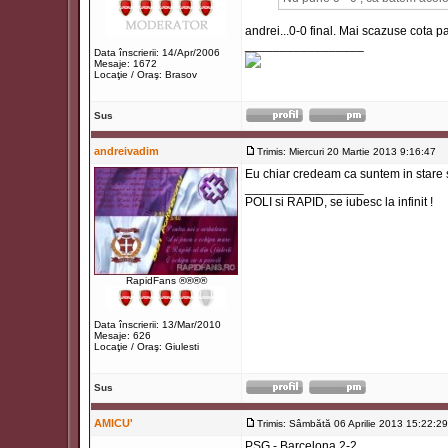
andrei...0-0 final. Mai scazuse cota p
_________________
Data înscrierii: 14/Apr/2006
Mesaje: 1672
Locaţie / Oraş: Brasov
Sus
andreivadim
Trimis: Miercuri 20 Martie 2013 9:16:47
Ti
Eu chiar credeam ca suntem in stare s
_________________
POLI si RAPID, se iubesc la infinit !
RapidFans ®®®®
Data înscrierii: 13/Mar/2010
Mesaje: 626
Locaţie / Oraş: Giulesti
Sus
AMICU'
Trimis: Sâmbătă 06 Aprilie 2013 15:22:29
PSG - Barcelona 2-2