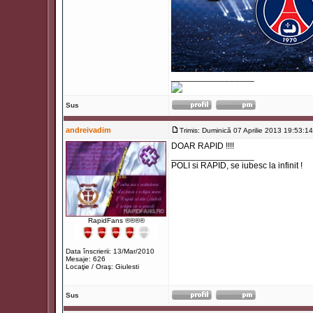
_________________
Sus
andreivadim
Trimis: Duminică 07 Aprilie 2013 19:53:14
DOAR RAPID !!!!
_________________
POLI si RAPID, se iubesc la infinit !
RapidFans ®®®®
Data înscrierii: 13/Mar/2010
Mesaje: 626
Locaţie / Oraş: Giulesti
Sus