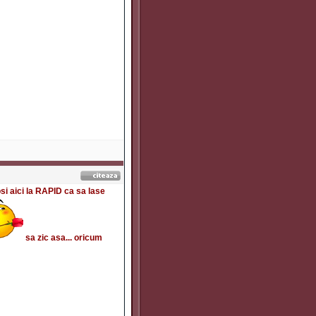
si aici la RAPID ca sa lase
sa zic asa... oricum