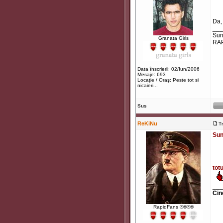
Da,
___
Sunt
Granata Girls
RAP
Data înscrierii: 02/Iun/2006
Mesaje: 693
Locaţie / Oraş: Peste tot si
nicaieri...
Sus
ReKiNu
T
Sun
tot
___
Cin
RapidFans ®®®®