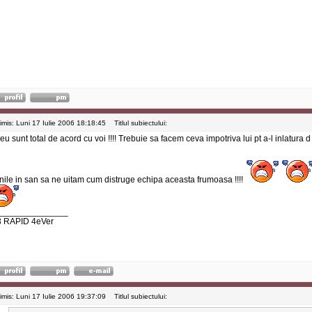
rimis: Luni 17 Iulie 2006 18:18:45
Titlul subiectului:
eu sunt total de acord cu voi !!!! Trebuie sa facem ceva impotriva lui pt a-l inlatura 
nile in san sa ne uitam cum distruge echipa aceasta frumoasa !!!!
______________
3 RAPID 4eVer
rimis: Luni 17 Iulie 2006 19:37:09
Titlul subiectului: