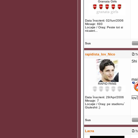
Granata Girls
Data înscrierii: 02/Iun/2006
Mesaje: 693
Locaţie / Oraş: Peste tot si
nicaieri...
Sus
rapidista_lov_Nico
T
Shi 
mai
RAPID FANS
___
Data înscrierii: 29/Apr/2006
lov
Mesaje: 7
Locaţie / Oraş: pe stadionu`
Giuleshti ;)
Sus
Lacra
T