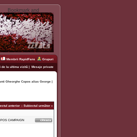
Membrii RapidFans
Grupuri
 de la ultima vizită
|
Mesaje private
anti Gheorghe Copos alias George |
ectul anterior
::
Subiectul următor
»
TIcOPOS CAMPAIGN