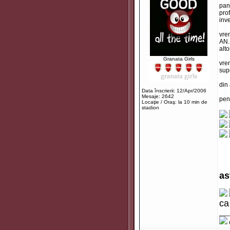
pan
pro
inve
vre
AN.
alto
Granata Girls
vre
sup
din 
Data înscrierii: 12/Apr/2006
Mesaje: 2642
pen
Locaţie / Oraş: la 10 min de
stadion
as
ca
___