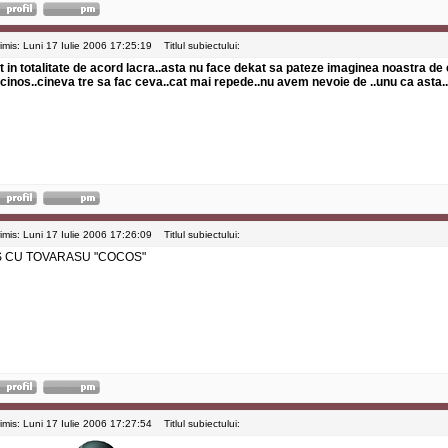
rimis: Luni 17 Iulie 2006 17:25:19
Titlul subiectului:
t in totalitate de acord lacra..asta nu face dekat sa pateze imaginea noastra de 
cinos..cineva tre sa fac ceva..cat mai repede..nu avem nevoie de ..unu ca asta..
rimis: Luni 17 Iulie 2006 17:26:09
Titlul subiectului:
S CU TOVARASU "COCOS"
rimis: Luni 17 Iulie 2006 17:27:54
Titlul subiectului: