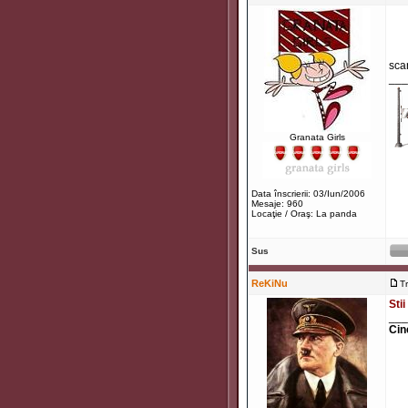
sca
___
Granata Girls
Data înscrierii: 03/Iun/2006
Mesaje: 960
Locaţie / Oraş: La panda
Sus
ReKiNu
T
Stii
___
Cin