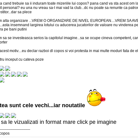
a cand trebuie sa ii induram toate mizeriile lui copos? pana cand va sta acest om l
fit personal? eu una nu vreau sa-l mai vad la club...dc nu poate sa renunte ca patr
stitor...dar sa plece
m alta organizare ...VREM O ORGANIZARE DE NIVEL EUROPEAN....VREM SA
...asta insemnand largirea lotului cu aducerea jucatorilor de valoare nu vinderea p
ra pe bani putini
m sa se investeasca serios la capitolul imagine...sa se ocupe cineva competent, ca
orter
acest motiv....eu declar razboi dl copos si voi protesta in mai multe moduri fata de e
tru inceput cu cateva poze
tea sunt cele vechi...iar noutatile
 sa le vizualizati in format mare click pe imagine
______________
copos