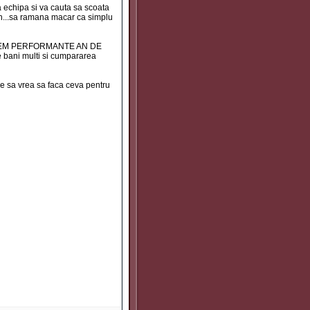
a echipa si va cauta sa scoata
on...sa ramana macar ca simplu
 AVEM PERFORMANTE AN DE
e bani multi si cumpararea
re sa vrea sa faca ceva pentru
l