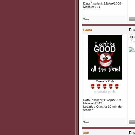
Data înscrierii: 12/Apr/2006
Mesaje: 781
Sus
Lacra
T
eu c
lui.
___
Granata Girls
Data înscrierii: 12/Apr/2006
Mesaje: 2642
Locaţie / Oraş: la 10 min de
stadion
Sus
ank
T