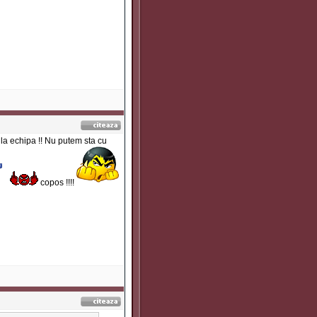
d la echipa !! Nu putem sta cu
copos !!!!