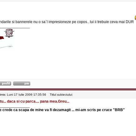
ndarile si bannerele nu o sa`l impresioneze pe copos.. lui ii trebuie ceva mai DUR
______________
rimis: Luni 17 Iulie 2006 17:35:56
Titlul subiectului:
 tu... daca si cu parca.... pana mea.Greu...
______________
e crede ca scapa de mine va fi dezamagit ... mi-am scris pe cruce "BRB"