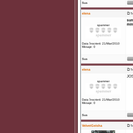
Sus
elena
T
sun
min
spammer
Data înscrierii: 21/Mar/2010
Mesaje: 0
Sus
elena
T
JO
spammer
Data înscrierii: 21/Mar/2010
Mesaje: 0
Sus
VelvetGeisha
T