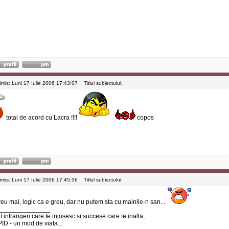
rimis: Luni 17 Iulie 2006 17:43:07
Titlul subiectului:
total de acord cu Lacra !!!!
copos
rimis: Luni 17 Iulie 2006 17:45:56
Titlul subiectului:
reu mai, logic ca e greu, dar nu putem sta cu mainile-n san...
______________
 infrangeri care te injosesc si succese care te inalta,
ID - un mod de viata...