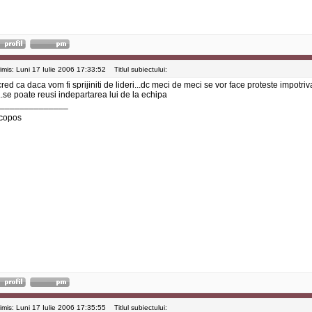
rimis: Luni 17 Iulie 2006 17:33:52
Titlul subiectului:
red ca daca vom fi sprijiniti de lideri...dc meci de meci se vor face proteste impotri
...se poate reusi indepartarea lui de la echipa
______________
copos
rimis: Luni 17 Iulie 2006 17:35:55
Titlul subiectului: