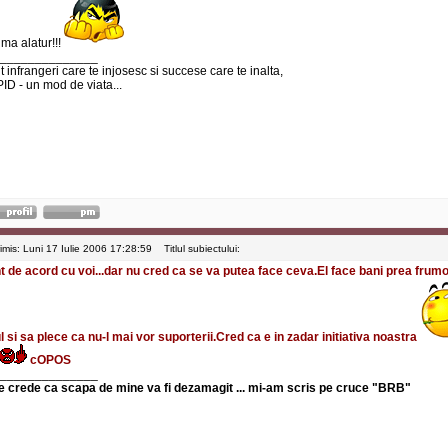
 ma alatur!!!
______________
 infrangeri care te injosesc si succese care te inalta,
ID - un mod de viata...
rimis: Luni 17 Iulie 2006 17:28:59
Titlul subiectului:
t de acord cu voi...dar nu cred ca se va putea face ceva.El face bani prea frumo
ul si sa plece ca nu-l mai vor suporterii.Cred ca e in zadar initiativa noastra
cOPOS
______________
e crede ca scapa de mine va fi dezamagit ... mi-am scris pe cruce "BRB"