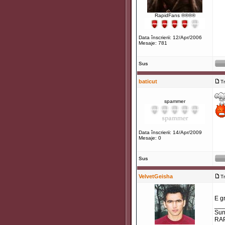
RapidFans ®®®®
Data înscrierii: 12/Apr/2006
Mesaje: 781
Sus
baticut
T
spammer
Data înscrierii: 14/Apr/2009
Mesaje: 0
Sus
VelvetGeisha
T
E g
___
Sunt
RAP