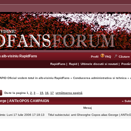
n alb-visiniu RapidFans
Profil
FAQ
Căutare
RapidFans
|
Rapid
|
Ultimele discutii si noutati
|
Postări
APID Oficial vedem totul in alb-visiniu RapidFans
»
Conducerea administrativa si tehnica
»
Du-te la pagina
1
,
2
,
3
...
15
,
16
,
17
următoarea pagină
eorge | ANTIcOPOS CAMPAIGN
«
Subi
Mesaj
rimis: Luni 17 Iulie 2006 17:18:13
Titlul subiectului: anti Gheorghe Copos alias George | AN