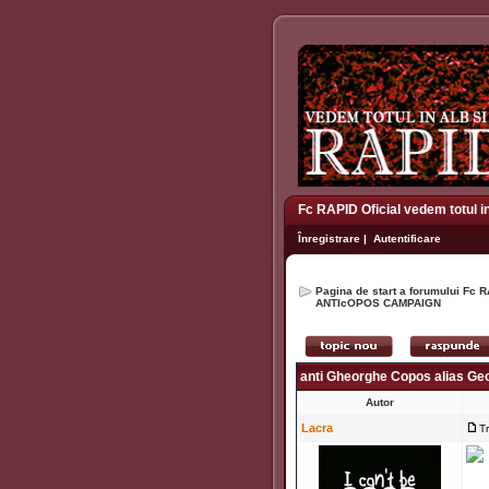
Fc RAPID Oficial vedem totul i
Înregistrare
|
Autentificare
Pagina de start a forumului Fc R
ANTIcOPOS CAMPAIGN
anti Gheorghe Copos alias G
Autor
Lacra
T