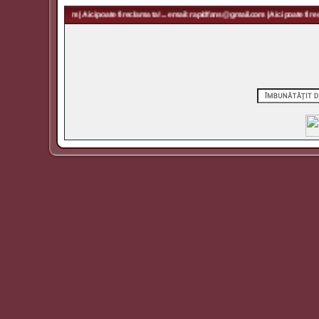
 rapidfans@gmail.com | Aici poate fi reclama ta! ... email: rapidfans@gmail.com | Aici poate fi recl