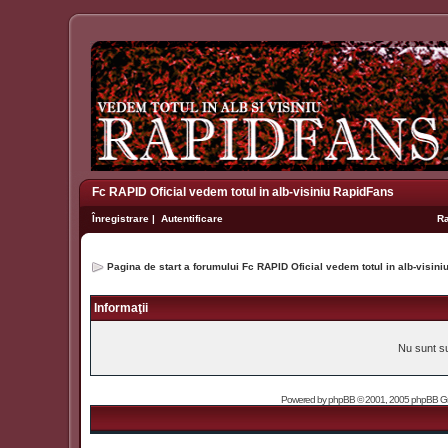
Fc RAPID Oficial vedem totul in alb-visiniu RapidFans
Înregistrare
|
Autentificare
R
Pagina de start a forumului Fc RAPID Oficial vedem totul in alb-visin
Informaţii
Nu sunt su
Powered by
phpBB
© 2001, 2005 phpBB Grou