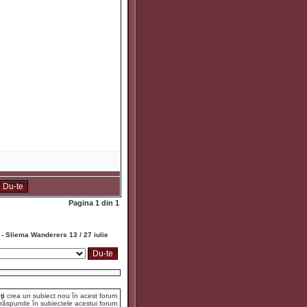
Pagina
1
din
1
- Sliema Wanderers 13 / 27 iulie
ţi
crea un subiect nou în acest forum
răspunde în subiectele acestui forum