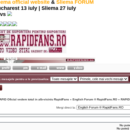
iema official website
&
Sliema FORUM
charest 13 iuly | Sliema 27 iuly
vs
______________
 mesajele pentru a le previzualiza:
APID Oficial vedem totul in alb-visiniu RapidFans
»
English Forum ® RapidFans.RO
»
RAPID 
Mergi direct la:
Nu pute
Nu puteţi