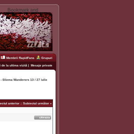
Membrii RapidFans
Grupuri
 de la ultima vizită
|
Mesaje private
- Sliema Wanderers 13 / 27 iulie
ectul anterior
::
Subiectul următor
»