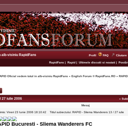
n alb-visiniu RapidFans
Profil
FAQ
Căutare
RapidFans
|
Rapid
|
Ultimele discutii si noutati
|
Postări
APID Oficial vedem totul in alb-visiniu RapidFans
»
English Forum ® RapidFans.RO
»
RAPID 
 27 iulie 2006
«
Subi
Mesaj
rimis: Vineri 23 Iunie 2006 18:10:42
Titlul subiectului: RAPID - Sliema Wanderers 13 / 27 iulie
PID Bucuresti - Sliema Wanderers FC