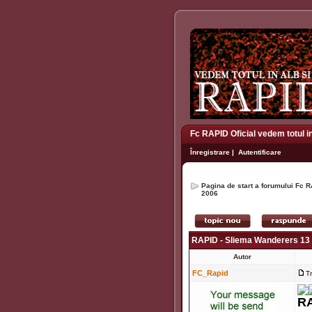
Fc RAPID Oficial vedem totul i
Înregistrare
|
Autentificare
Pagina de start a forumului Fc R
2006
RAPID - Sliema Wanderers 13 /
Autor
FC_Rapid
T
RA