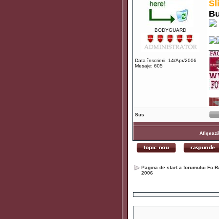
Sl
Bu
BODYGUARD
___
Data înscrierii: 14/Apr/2006
Mesaje: 605
Sus
Afişează
Pagina de start a forumului Fc R
2006