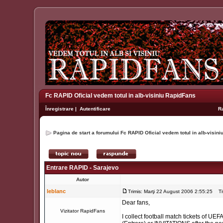
Fc RAPID Oficial vedem totul in alb-visiniu RapidFans
Înregistrare
|
Autentificare
R
Pagina de start a forumului Fc RAPID Oficial vedem totul in alb-visin
Entrare RAPID - Sarajevo
Autor
leblanc
Trimis: Marţi 22 August 2006 2:55:25
Tit
Dear fans,
Vizitator RapidFans
I collect football match tickets of U