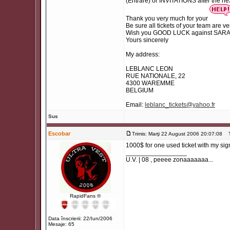
(Entrare) or INVITATIONS after the 
Thank you very much for your
Be sure all tickets of your team are ve
Wish you GOOD LUCK against SARAJ
Yours sincerely
My address:
LEBLANC LEON
RUE NATIONALE, 22
4300 WAREMME
BELGIUM
Email:
leblanc_tickets@yahoo.fr
Sus
Escobar
Trimis: Marţi 22 August 2006 20:07:08
Ti
1000$ for one used ticket with my sign
_________________
U.V. | 08 , peeee zonaaaaaaa...
RapidFans ®
Data înscrierii: 22/Iun/2006
Mesaje: 65