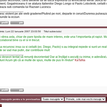
eputul sezonului, când alesese sa se duca împreuna cu tehnicianul Mihai Stoica la 
nt, Gogalniceanu li se alatura italienilor Diego Longo si Paolo Lotocknik, ceilalti d
reaza sub comanda lui Razvan Lucescu
______________
iesc violent pe ale vietii gradene/Plutind pe nori, departe in ceruri/Durerea pulseaza
punde la ecouri.
rimis: Luni 22 Ianuarie 2007 23:03:50
Titlul subiectului:
 stirea asta, chiar de pare lipsita de mare interes, este una f importanta pt rapizi. Ma
colaborat bine cu el si in trecut.
sa recunosc insa ca si ceilalti (ex. Diego, Paolo) s-au integrat repede si sunt un real
te se vad mai putin, dar contribuie mult
______________
i deseori tentat să renunţi dezorientat/ Dar ai învăţat s-asculţi cu inima; e-adevărat./
uri/ Acum ştii că ai multe de spus, multe de pus în rînduri"
KaTaNa
 mesajele pentru a le previzualiza: