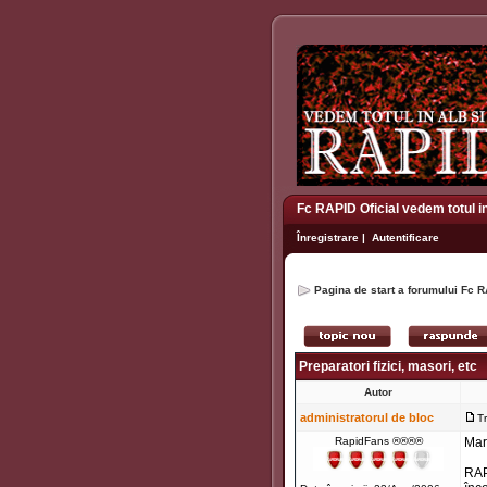
Fc RAPID Oficial vedem totul i
Înregistrare
|
Autentificare
Pagina de start a forumului Fc R
Preparatori fizici, masori, etc
Autor
administratorul de bloc
T
RapidFans ®®®®
Mar
RAP