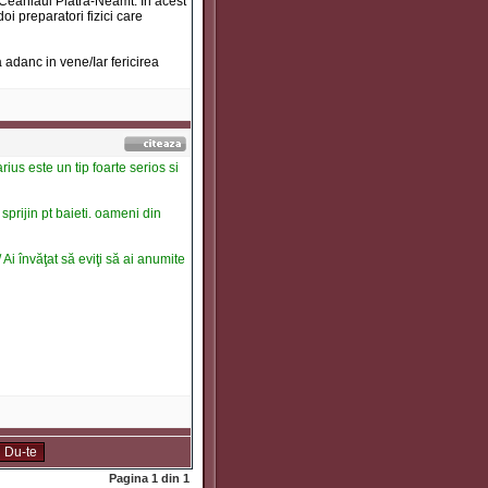
Ceahlaul Piatra-Neamt. In acest
oi preparatori fizici care
 adanc in vene/Iar fericirea
rius este un tip foarte serios si
 sprijin pt baieti. oameni din
 Ai învăţat să eviţi să ai anumite
Pagina
1
din
1