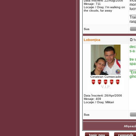
înc
Data înscrierii: 22/Aug/2006
Mesaje: 711
mome
Locaţie / Oraş: I'm walking on
luc
the clouds, far away
___
Tra
ras
Sus
Lobonţica
T
deci
s-a 
tre 
spa
___
"Era
gînd
Cetatean Cumsecade
Data înscrierii: 26/Apr/2006
Mesaje: 409
Locaţie / Oraş: Militari
Sus
Afişează