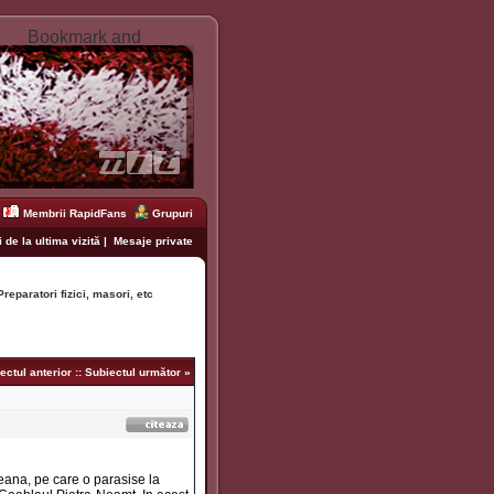
Membrii RapidFans
Grupuri
 de la ultima vizită
|
Mesaje private
Preparatori fizici, masori, etc
ectul anterior
::
Subiectul următor
»
teana, pe care o parasise la