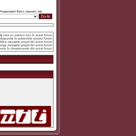
Preparatori fizici, masori, etc
ţi
crea un subiect nou în acest forum
răspunde în subiectele acestui forum
fica mesajele proprii din acest forum
erge mesajele proprii din acest forum
vota în chestionarele din acest forum