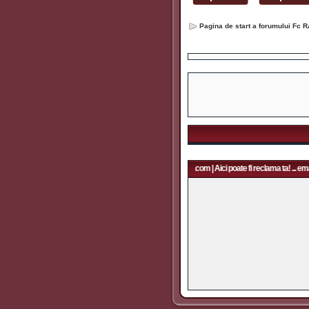
Pagina de start a forumului Fc R
Aici poate fi reclama ta! ... email: rapidfans@gmail.com | Aici poate fi reclama ta! ... emai