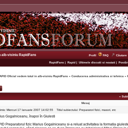
n alb-visiniu RapidFans
Profil
FAQ
Căutare
RapidFans
|
Rapid
|
Ultimele discutii si noutati
|
Postări
APID Oficial vedem totul in alb-visiniu RapidFans
»
Conducerea administrativa si tehnica
»
«
Subi
Mesaj
rimis: Miercuri 17 Ianuarie 2007 14:02:55
Titlul subiectului: Preparatori fizici, masori, etc
ius Gogalniceanu, înapoi în Giulesti
ID Preparatorul fizic Marius Gogalniceanu si-a reluat activitatea la formatia giules