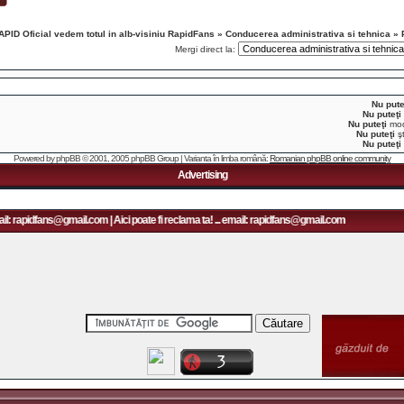
APID Oficial vedem totul in alb-visiniu RapidFans
»
Conducerea administrativa si tehnica
»
Mergi direct la:
Nu pute
Nu puteţi
Nu puteţi
modi
Nu puteţi
şt
Nu puteţi
Powered by
phpBB
© 2001, 2005 phpBB Group | Varianta în limba română:
Romanian phpBB online community
Advertising
l: rapidfans@gmail.com | Aici poate fi reclama ta! ... email: rapidfans@gmail.com