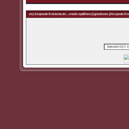
: rapidfans@gmail.com | Aici poate fi reclama ta! ... email: rapidfans@gmail.com | Aici poate fi re