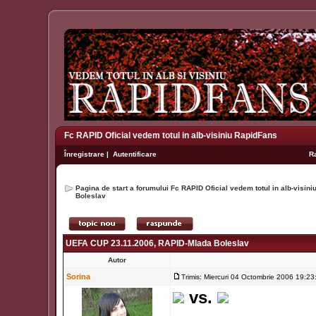
Fc RAPID Oficial vedem totul in alb-visiniu RapidFans
Înregistrare
|
Autentificare
R
Pagina de start a forumului Fc RAPID Oficial vedem totul in alb-visin
Boleslav
UEFA CUP 23.11.2006, RAPID-Mlada Boleslav
Autor
Sorina
Trimis: Miercuri 04 Octombrie 2006 19:23
vs.
_________________