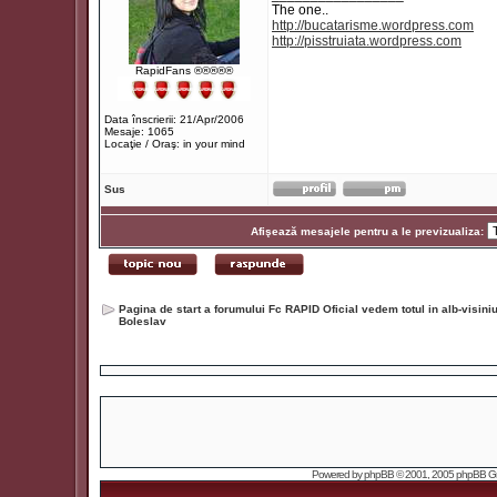
The one..
http://bucatarisme.wordpress.com
http://pisstruiata.wordpress.com
RapidFans ®®®®®
Data înscrierii: 21/Apr/2006
Mesaje: 1065
Locaţie / Oraş: in your mind
Sus
Afişează mesajele pentru a le previzualiza:
Pagina de start a forumului Fc RAPID Oficial vedem totul in alb-visin
Boleslav
Powered by
phpBB
© 2001, 2005 phpBB Grou