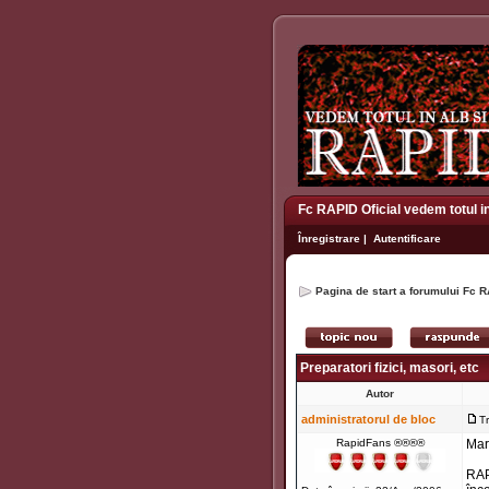
Fc RAPID Oficial vedem totul i
Înregistrare
|
Autentificare
Pagina de start a forumului Fc R
Preparatori fizici, masori, etc
Autor
administratorul de bloc
T
RapidFans ®®®®
Mar
RAP