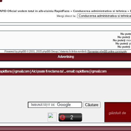
APID Oficial vedem totul in alb-visiniu RapidFans
»
Conducerea administrativa si tehnica
»
Mergi direct la:
Nu pute
Nu puteţi
Nu puteţi
modi
Nu puteţi
şt
Nu puteţi
Powered by
phpBB
© 2001, 2005 phpBB Group | Varianta în limba română:
Romanian phpBB online community
Advertising
apidfans@gmail.com | Aici poate fi reclama ta! ... email: rapidfans@gmail.com