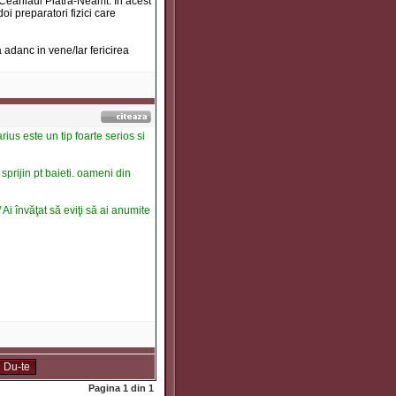
Ceahlaul Piatra-Neamt. In acest
oi preparatori fizici care
 adanc in vene/Iar fericirea
rius este un tip foarte serios si
 sprijin pt baieti. oameni din
 Ai învăţat să eviţi să ai anumite
Pagina
1
din
1