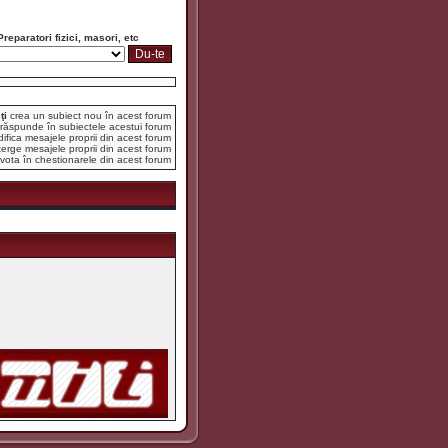
Preparatori fizici, masori, etc
ţi
crea un subiect nou în acest forum
răspunde în subiectele acestui forum
fica mesajele proprii din acest forum
erge mesajele proprii din acest forum
vota în chestionarele din acest forum