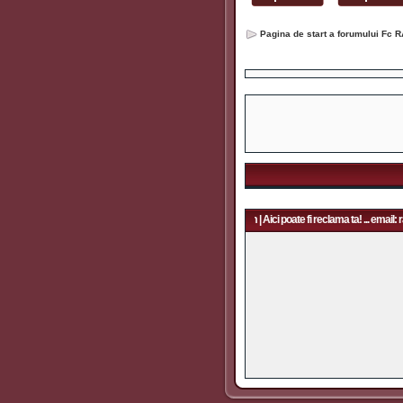
Pagina de start a forumului Fc R
Aici poate fi reclama ta! ... email: rapidfans@gmail.com | Aici poate fi reclama ta! ... email: r