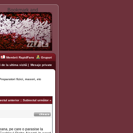
Membrii RapidFans
Grupuri
 de la ultima vizită
|
Mesaje private
Preparatori fizici, masori, etc
ectul anterior
::
Subiectul următor
»
teana, pe care o parasise la