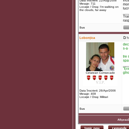
înc
Data înscrierii: 22/Aug/2006
Mesaje: 711
mome
Locaţie / Oraş: I'm walking on
luc
the clouds, far away
___
Tra
ras
Sus
Lobonţica
T
deci
s-a 
tre 
spa
___
"Era
gînd
Cetatean Cumsecade
Data înscrierii: 26/Apr/2006
Mesaje: 409
Locaţie / Oraş: Militari
Sus
Afişează