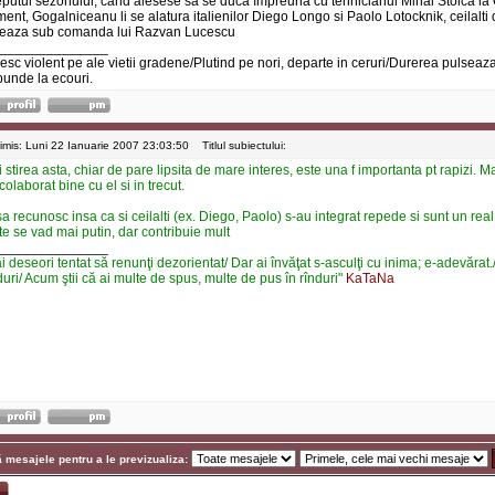
eputul sezonului, când alesese sa se duca împreuna cu tehnicianul Mihai Stoica la 
nt, Gogalniceanu li se alatura italienilor Diego Longo si Paolo Lotocknik, ceilalti d
reaza sub comanda lui Razvan Lucescu
______________
iesc violent pe ale vietii gradene/Plutind pe nori, departe in ceruri/Durerea pulseaza
punde la ecouri.
rimis: Luni 22 Ianuarie 2007 23:03:50
Titlul subiectului:
 stirea asta, chiar de pare lipsita de mare interes, este una f importanta pt rapizi. Ma
colaborat bine cu el si in trecut.
sa recunosc insa ca si ceilalti (ex. Diego, Paolo) s-au integrat repede si sunt un real
te se vad mai putin, dar contribuie mult
______________
i deseori tentat să renunţi dezorientat/ Dar ai învăţat s-asculţi cu inima; e-adevărat./
uri/ Acum ştii că ai multe de spus, multe de pus în rînduri"
KaTaNa
 mesajele pentru a le previzualiza: