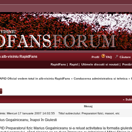
n alb-visiniu RapidFans
Profil
FAQ
Căutare
RapidFans
|
Rapid
|
Ultimele discutii si noutati
|
Postări
APID Oficial vedem totul in alb-visiniu RapidFans
»
Conducerea administrativa si tehnica
»
«
Subi
Mesaj
rimis: Miercuri 17 Ianuarie 2007 14:02:55
Titlul subiectului: Preparatori fizici, masori, etc
ius Gogalniceanu, înapoi în Giulesti
ID Preparatorul fizic Marius Gogalniceanu si-a reluat activitatea la formatia giules