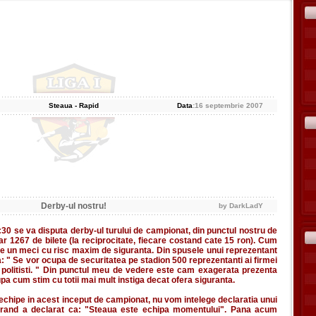
Steaua - Rapid
Data
:16 septembrie 2007
Derby-ul nostru!
by DarkLadY
30 se va disputa derby-ul turului de campionat, din punctul nostru de
r 1267 de bilete (la reciprocitate, fiecare costand cate 15 ron). Cum
este un meci cu risc maxim de siguranta. Din spusele unui reprezentant
a: " Se vor ocupa de securitatea pe stadion 500 reprezentanti ai firmei
politisti. " Din punctul meu de vedere este cam exagerata prezenta
upa cum stim cu totii mai mult instiga decat ofera siguranta.
chipe in acest inceput de campionat, nu vom intelege declaratia unui
curand a declarat ca: "Steaua este echipa momentului". Pana acum