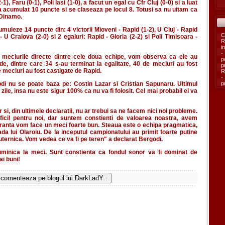
), Faru (0-1), Poli Iasi (1-0), a facut un egal cu Cfr Cluj (0-0) si a luat
 a acumulat 10 puncte si se claseaza pe locul 8. Totusi sa nu uitam ca
 Dinamo.
uleze 14 puncte din: 4 victorii Mioveni - Rapid (1-2), U Cluj - Rapid
 - U Craiova (2-0) si 2 egaluri: Rapid - Gloria (2-2) si Poli Timisoara -
 meciurile directe dintre cele doua echipe, vom observa ca ele au
e, dintre care 34 s-au terminat la egalitate, 40 de meciuri au fost
 meciuri au fost castigate de Rapid.
godi nu se poate baza pe: Costin Lazar si Cristian Sapunaru. Ultimul
 zile, insa nu este sigur 100% ca nu va fi folosit. Cel mai probabil el va
si, din ultimele declaratii, nu ar trebui sa ne facem nici noi probleme.
ficil pentru noi, dar suntem constienti de valoarea noastra, avem
uranta vom face un meci foarte bun. Steaua este o echipa pragmatica,
ada lui Olaroiu. De la inceputul campionatului au primit foarte putine
uternica. Vom vedea ce va fi pe teren" a declarat Bergodi.
minica la meci. Sunt constienta ca fondul sonor va fi dominat de
ai buni!