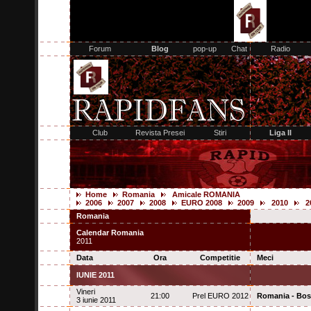
Home
Romania
Amicale ROMANIA
2006
2007
2008
EURO 2008
2009
2010
2
Romania
Calendar Romania
2011
Data
Ora
Competitie
Meci
IUNIE 2011
Vineri
21:00
Prel EURO 2012
Romania - Bos
3 iunie 2011