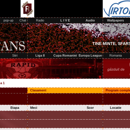
a 1
Clasament
Program complet
Etapa
Meci
Scor
Locatie