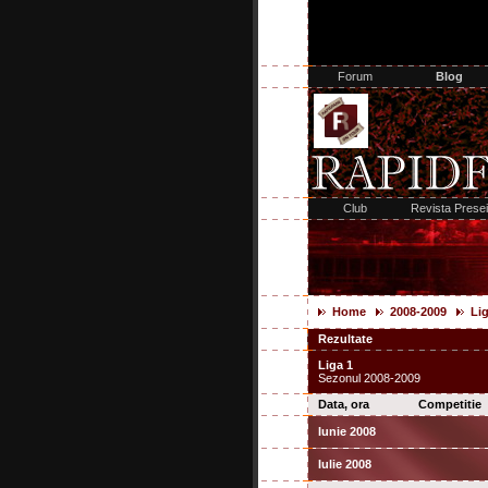
Home
2008-2009
Lig
Rezultate
Liga 1
Sezonul 2008-2009
Data, ora
Competitie
Iunie 2008
Iulie 2008