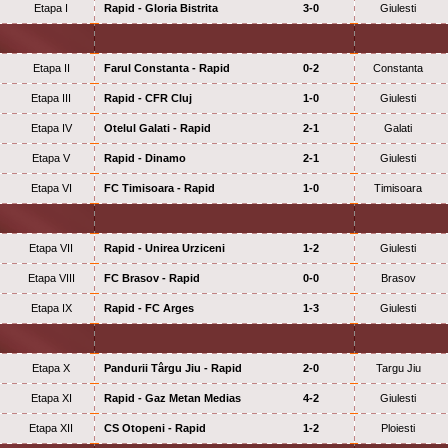
Etapa I
Rapid - Gloria Bistrita
3-0
Giulesti
Etapa II
Farul Constanta - Rapid
0-2
Constanta
Etapa III
Rapid - CFR Cluj
1-0
Giulesti
Etapa IV
Otelul Galati - Rapid
2-1
Galati
Etapa V
Rapid - Dinamo
2-1
Giulesti
Etapa VI
FC Timisoara - Rapid
1-0
Timisoara
Etapa VII
Rapid - Unirea Urziceni
1-2
Giulesti
Etapa VIII
FC Brasov - Rapid
0-0
Brasov
Etapa IX
Rapid - FC Arges
1-3
Giulesti
Etapa X
Pandurii Târgu Jiu - Rapid
2-0
Targu Jiu
Etapa XI
Rapid - Gaz Metan Medias
4-2
Giulesti
Etapa XII
CS Otopeni - Rapid
1-2
Ploiesti