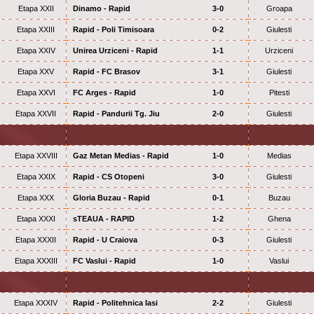
Etapa XXII
Dinamo - Rapid
3-0
Groapa
Etapa XXIII
Rapid - Poli Timisoara
0-2
Giulesti
Etapa XXIV
Unirea Urziceni - Rapid
1-1
Urziceni
Etapa XXV
Rapid - FC Brasov
3-1
Giulesti
Etapa XXVI
FC Arges - Rapid
1-0
Pitesti
Etapa XXVII
Rapid - Pandurii Tg. Jiu
2-0
Giulesti
Etapa XXVIII
Gaz Metan Medias - Rapid
1-0
Medias
Etapa XXIX
Rapid - CS Otopeni
3-0
Giulesti
Etapa XXX
Gloria Buzau - Rapid
0-1
Buzau
Etapa XXXI
sTEAUA - RAPID
1-2
Ghena
Etapa XXXII
Rapid - U Craiova
0-3
Giulesti
Etapa XXXIII
FC Vaslui - Rapid
1-0
Vaslui
Etapa XXXIV
Rapid - Politehnica Iasi
2-2
Giulesti