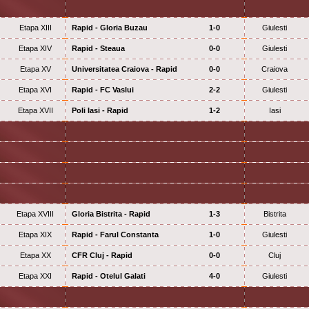
Etapa XIII
Rapid - Gloria Buzau
1-0
Giulesti
Etapa XIV
Rapid - Steaua
0-0
Giulesti
Etapa XV
Universitatea Craiova - Rapid
0-0
Craiova
Etapa XVI
Rapid - FC Vaslui
2-2
Giulesti
Etapa XVII
Poli Iasi - Rapid
1-2
Iasi
Etapa XVIII
Gloria Bistrita - Rapid
1-3
Bistrita
Etapa XIX
Rapid - Farul Constanta
1-0
Giulesti
Etapa XX
CFR Cluj - Rapid
0-0
Cluj
Etapa XXI
Rapid - Otelul Galati
4-0
Giulesti