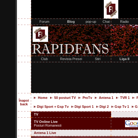
Home
50 posturi TV
ProTv
Antena 1
TVR 1
înapoi
back
Digi Sport + Gsp Tv
Digi Sport 1
Digi 2
Gsp Tv 1
G
TV
TV Online Live
Posturi Romanesti
Antena 1 Live