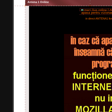
Antena 1 Online
meci live online | 
apasa pentru vizionar
in direct ANTENA1 li