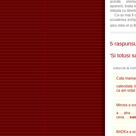
aceste vrem
aparent, toata 
imbata cu libert
Ce-ar mai fi de
scoaterea echi
ales intre el si 
5 raspunsu
'Si totusi 
subscrie la com
Cata maniac
cateodata l
ca am votat
Mircea
a scr
a … aha … p
ceva …
sun
BADEa a scr