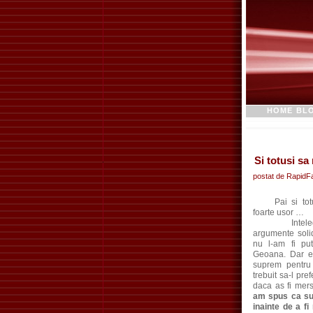
HOME BL
Si totusi s
postat de RapidFa
Pai si totus
foarte usor …
Inteleg c
argumente soli
nu l-am fi pu
Geoana. Dar e
suprem pentru
trebuit sa-l pre
daca as fi mers
am spus ca su
inainte de a fi