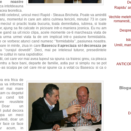
ile noastre
De
ca intotdeauna
Rapidu’ a
cea teoretica.
ti celebrul, unicul meci Rapid - Steaua Bricheta. Poate va amintiti
Vechile metehn
aru, momentul in care am atins culmea fericirii, minutul 73 in care
romanesti,
 meciul si practic toata bucuria, toata demnitatea, iubirea, si toate
lor, ajung sa fie calcate in picioare intr-o maniera josnica. Eu nu am
Despre 
de gand sa uit nicio clipa, acele momente ce-ti marcheaza viata de
la urma urmei viata ta de om implicat intr-o pasiune formidabila.
Ist
re ce vorbesc atunci cand numesc ‘’formidabila’’, pasiunea noastra.
Umili, mani
apare in minte, ziua in care
Basescu il apreciaza si-l decoreaza pe
 ‘’curajul dovedit’’. Deci, mai pe intelesul tuturor, presedintele
e cutitul in rana rapidistilor.
ii, cei care vor mai avea tupeul sa spuna ca traiesc greu, ca pleaca
tru a face bani, departe de familie, astia pur si simplu nu se pot
ANTICO
-as scuipa pe cel care mi-ar spune ca a votat cu Basescu si ca o
 era frica de
sa va informez
Blogu
 cel mai mare
atam cu degetul
u cand toti
re reusitele
r. Doar un
i putut decora
D
dupa un meci
ulesti, doar un
r face ce face
iar acum, in