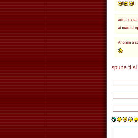
adrian a scr
ai mare drept
Anonim a sc
spune-ti si