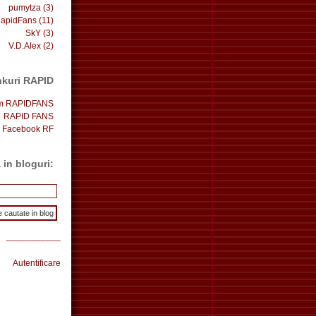
pumytza
(3)
apidFans
(11)
SkY
(3)
V.D.Alex
(2)
nkuri RAPID
um RAPIDFANS
RAPID FANS
Facebook RF
 in bloguri:
___________
Autentificare