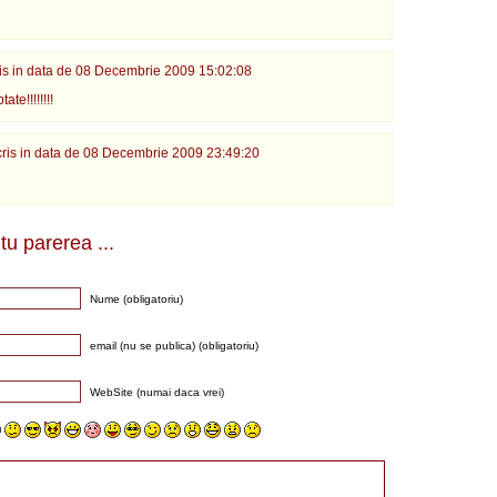
is in data de
08 Decembrie 2009 15:02:08
ate!!!!!!!!
ris in data de
08 Decembrie 2009 23:49:20
 tu parerea ...
Nume (obligatoriu)
email (nu se publica) (obligatoriu)
WebSite (numai daca vrei)