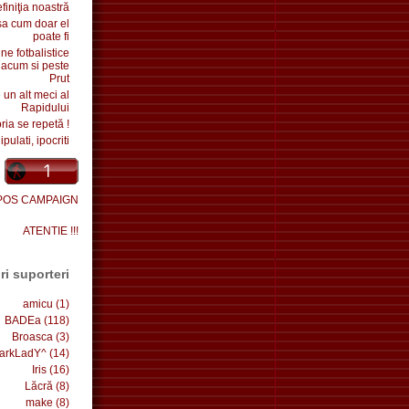
finiţia noastră
sa cum doar el
poate fi
e fotbalistice
 acum si peste
Prut
un alt meci al
Rapidului
oria se repetă !
pulati, ipocriti
POS CAMPAIGN
ATENTIE !!!
ri suporteri
amicu
(1)
BADEa
(118)
Broasca
(3)
arkLadY^
(14)
Iris
(16)
Lăcră
(8)
make
(8)