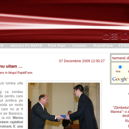
OG
meciuri Fc RAPID
Foto Fani
Contact
RapidFans
FORU
07 Decembrie 2009 12:00:27
a nu uitam …
Ra
Web
ns in blogul
RapidFans
i lumea uita
a existau
de pentru care
tut prefera pe
xista un motiv
“Zâmbetul
 care nu ar fi
Manea”- o a
fer pe Basescu,
dest
 la vot.
Mereu
Ra
ntem rapidisti
 romani. E una