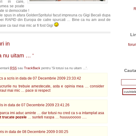
uri in care,
lumea se poate
R
ate si democratie !
 spus in afara GoldenSpritului facut impreuna cu Gigi Becali dupa
pei RAPID din Europa de catre spurcati … Bine ca nu am avut de
Base ca raul mai mic ar fi fost Gigi
Li
ri in
for
sa nu uitam … '
entarii
RSS
sau
TrackBack
pentru 'Si totusi sa nu uitam …'.
Cauta
s a scris in data de
07 Decembrie 2009 23:33:42
ucrurile nu trebuie amestecate, asta e opinia mea … consider
 raul mai mic … pace si respect
is in data de
07 Decembrie 2009 23:41:26
arca imi aduc aminte … dar totusi nu cred ca s-a intamplat asa
t trucate pozele
… sunteti naspa … huuuuooooo ….
is in data de
08 Decembrie 2009 0:00:25