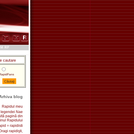
M RF
pidFans
Arhiva blog
Rapidul meu
 legendei Nae
ltă pagină din
inul Rapidului
pid = rapidisti
Dragi rapidişti,