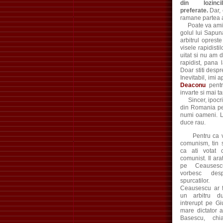
din lozinc
preferate.
Dar, 
ramane partea a
Poate va aminti
golul lui Sapun
arbitrul opreste
visele rapidisti
uitat si nu am 
rapidist, pana 
Doar stiti desp
Inevitabil, imi 
Deaconu
pentru
invarte si mai tar
Sincer, ipocrit
din Romania pen
numi oameni. L
duce rau.
Pentru ca va
comunism, tin 
ca ati votat
comunist. Il ar
pe Ceausesc
vorbesc desp
spurcatilo
Ceausescu ar f
un arbitru 
intrerupt pe Gi
mare dictator a
Basescu, ch