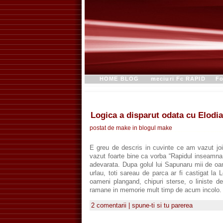
HOME BLOG
meciuri Fc RAPID
Fo
Logica a disparut odata cu Elodia
postat de make in blogul
make
E greu de descris in cuvinte ce am vazut joi
vazut foarte bine ca vorba “Rapidul inseamna 
adevarata. Dupa golul lui Sapunaru mii de oame
urlau, toti sareau de parca ar fi castigat la
oameni plangand, chipuri sterse, o liniste 
ramane in memorie mult timp de acum incolo
2 comentarii | spune-ti si tu parerea