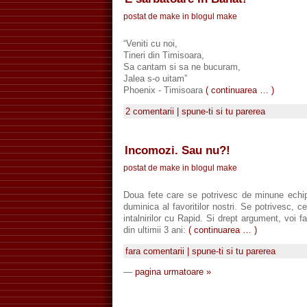
postat de make in blogul
make
“Veniti cu noi,
Tineri din Timisoara,
Sa cantam si sa ne bucuram,
Jalea s-o uitam”
Phoenix - Timisoara
( continuarea … )
2 comentarii | spune-ti si tu parerea
Incomozi. Sau nu?!
postat de make in blogul
make
Doua fete care se potrivesc de minune echipe
duminica al favoritilor nostri. Se potrivesc, c
intalnirilor cu Rapid. Si drept argument, voi fac
din ultimii 3 ani:
( continuarea … )
fara comentarii | spune-ti si tu parerea
—
pagina urmatoare »