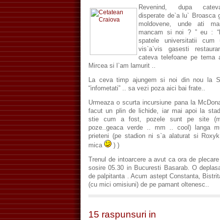
Revenind, dupa catev
disperate de`a lu` Broasca
moldovene, unde ati ma
mancam si noi ? ” eu : “ba
spatele universitatii cum
vis`a`vis gasesti restaura
cateva telefoane pe tema a
Mircea si l`am lamurit ..
La ceva timp ajungem si noi din nou la S
“infometati” .. sa vezi poza aici bai frate..
Urmeaza o scurta incursiune pana la McDon
facut un plin de lichide, iar mai apoi la sta
stie cum a fost, pozele sunt pe site (
poze..geaca verde .. mm .. cool) langa mul
prieteni (pe stadion ni s`a alaturat si Rox
mica
) )
Trenul de intoarcere a avut ca ora de plecare
sosire 05.30 in Bucuresti Basarab. O deplasa
de palpitanta . Acum astept Constanta, Bistrita
(cu mici omisiuni) de pe pamant oltenesc..
15 raspunsuri in