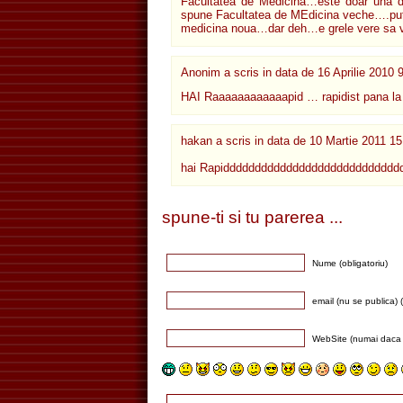
Facultatea de Medicina…este doar una di
spune Facultatea de MEdicina veche….puti
medicina noua…dar deh…e grele vere sa v
Anonim a scris in data de
16 Aprilie 2010 
HAI Raaaaaaaaaaaapid … rapidist pana la
hakan a scris in data de
10 Martie 2011 15
hai Rapiddddddddddddddddddddddddddd
spune-ti si tu parerea ...
Nume (obligatoriu)
email (nu se publica) (
WebSite (numai daca 