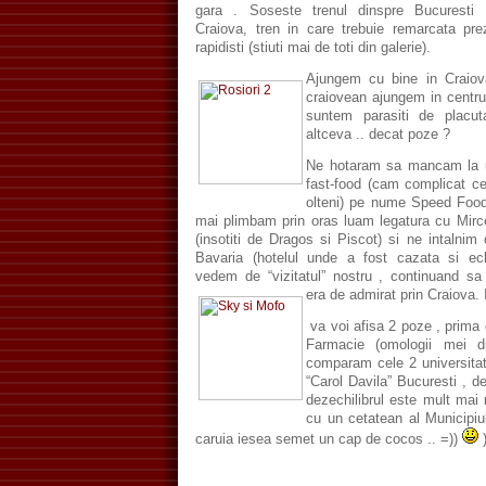
gara . Soseste trenul dinspre Bucuresti 
Craiova, tren in care trebuie remarcata pre
rapidisti (stiuti mai de toti din galerie).
Ajungem cu bine in Craiova
craiovean ajungem in centrul 
suntem parasiti de plac
altceva .. decat poze ?
Ne hotaram sa mancam la u
fast-food (cam complicat ce`
olteni) pe nume Speed Foo
mai plimbam prin oras luam legatura cu Mirc
(insotiti de Dragos si Piscot) si ne intalnim 
Bavaria (hotelul unde a fost cazata si ec
vedem de “vizitatul” nostru , continuand 
era de admirat prin Craiova. 
va voi afisa 2 poze , prima 
Farmacie (omologii mei di
comparam cele 2 universita
“Carol Davila” Bucuresti , d
dezechilibrul este mult mai
cu un cetatean al Municipiul
caruia iesea semet un cap de cocos .. =))
)