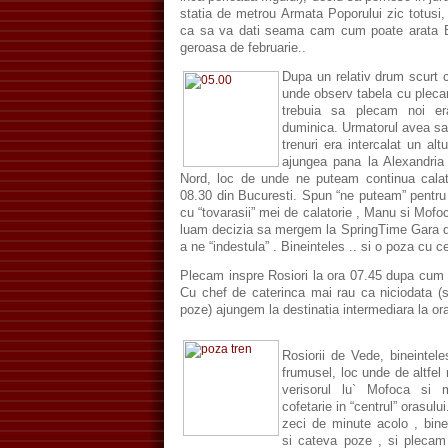
statia de metrou Armata Poporului zic totusi
ca sa va dati seama cam cum poate arata Bd
geroasa de februarie..
Dupa un relativ drum scurt 
unde observ tabela cu plecari
trebuia sa plecam noi era
duminica. Urmatorul avea sa p
trenuri era intercalat un alt
ajungea pana la Alexandria 
Nord, loc de unde ne puteam continua calat
08.30 din Bucuresti. Spun “ne puteam” pentru
cu “tovarasii” mei de calatorie , Manu si Mof
luam decizia sa me
rgem la SpringTime Gara d
a ne “indestula” . Bineinteles .. si o poza cu ce
Plecam inspre Rosiori la ora 07.45 dupa cum
Cu chef de caterinca mai rau ca niciodata (
poze) ajungem la destinatia intermediara la or
Rosiorii de Vede, bineintel
frumusel, loc unde de altfel
verisorul lu` Mofoca si
cofetarie in “centrul” orasul
zeci de minute acolo , bin
si cateva poze , si plecam