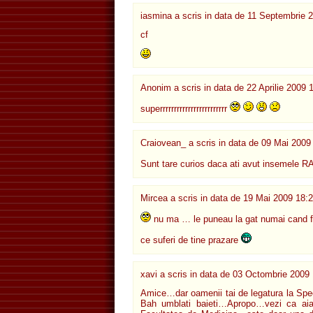
iasmina a scris in data de
11 Septembrie 2
cf
Anonim a scris in data de
22 Aprilie 2009 
superrrrrrrrrrrrrrrrrrrrrrrr
Craiovean_ a scris in data de
09 Mai 2009
Sunt tare curios daca ati avut insemele R
Mircea
a scris in data de
19 Mai 2009 18:2
nu ma … le puneau la gat numai cand 
ce suferi de tine prazare
xavi a scris in data de
03 Octombrie 2009 
Amice…dar oamenii tai de legatura la Sp
Bah umblati baieti…Apropo…vezi ca aia