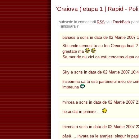
'Craiova ( etapa 1 | Rapid - Poli
subscrie la comentarii
RSS
sau
TrackBack
pent
Timisoara )'.
bahaos a scris in data de
02 Martie 2007 
Stii unde semeni tu cu Ion Creanga buai ? N
greutate ma
Sa mor de nu zici ca esti cercetas dupa ce
Sky a scris in data de
02 Martie 2007 16:4
inseamna ca tu esti partenerul meu de ce
impreuna
mircea
a scris in data de
02 Martie 2007 2
ne-ai dat in primire …
mircea
a scris in data de
02 Martie 2007 2
pâsâ … invata sa le aranjezi singur in pa