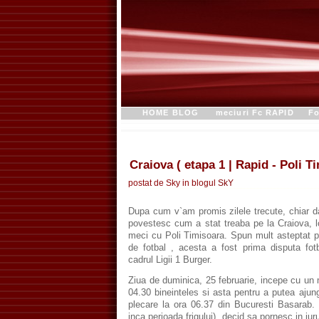
HOME BLOG
meciuri Fc RAPID
Fo
Craiova ( etapa 1 | Rapid - Poli T
postat de Sky in blogul
SkY
Dupa cum v`am promis zilele trecute, chiar d
povestesc cum a stat treaba pe la Craiova, lo
meci cu Poli Timisoara. Spun mult asteptat p
de fotbal , acesta a fost prima disputa fotb
cadrul Ligii 1 Burger.
Ziua de duminica, 25 februarie, incepe cu un 
04.30 bineinteles si asta pentru a putea ajun
plecare la ora 06.37 din Bucuresti Basarab
inca perioada frigului), decid sa pornesc in jur