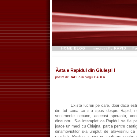
HOME BLOG
meciuri Fc RAPID
Fo
Ăsta e Rapidul din Giulești !
postat de BADEa in blogul
BADEa
Exista lucruri pe care, doar daca esti rap
din tot ceea ce s-a spus despre Rapid, nu
sentimente nebune, aceeasi speranta, ac
dinauntru.
S-a intamplat ca Rapidul sa fie pe
joace un meci cu Chiajna, parca pentru castig
dinamovistilor s-a umplut de alb-visiniu ca 
rapidisti. Poate ca, nici nu realizam pentru 