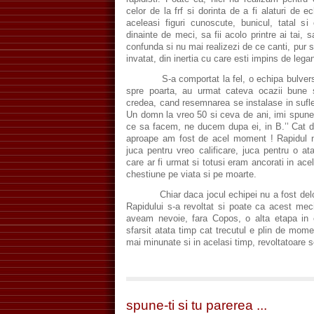
celor de la frf si dorinta de a fi alaturi de 
aceleasi figuri cunoscute, bunicul, tatal si
dinainte de meci, sa fii acolo printre ai tai, 
confunda si nu mai realizezi de ce canti, pur s
invatat, din inertia cu care esti impins de legan
S-a comportat la fel, o echipa bulversa
spre poarta, au urmat cateva ocazii bune 
credea, cand resemnarea se instalase in suflet
Un domn la vreo 50 si ceva de ani, imi spune
ce sa facem, ne ducem dupa ei, in B.’’ Cat d
aproape am fost de acel moment ! Rapidul n
juca pentru vreo calificare, juca pentru o at
care ar fi urmat si totusi eram ancorati in ace
chestiune pe viata si pe moarte.
Chiar daca jocul echipei nu a fost deloc 
Rapidului s-a revoltat si poate ca acest mec
aveam nevoie, fara Copos, o alta etapa in 
sfarsit atata timp cat trecutul e plin de mo
mai minunate si in acelasi timp, revoltatoare 
spune-ti si tu parerea ...