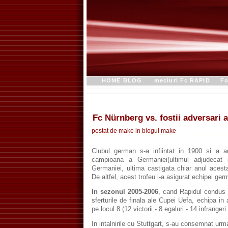
HOME BLOG
meciuri Fc RAPID
Fo
Fc Nürnberg vs. fostii adversari a
postat de make in blogul
make
Clubul german s-a infiintat in 1900 si a a
campioana a Germaniei(ultimul adjudecat
Germaniei, ultima castigata chiar anul acesta
De altfel, acest trofeu i-a asigurat echipei g
In sezonul 2005-2006
, cand Rapidul condus
sferturile de finala ale Cupei Uefa, echipa in
pe locul 8 (12 victorii - 8 egaluri - 14 infranger
In intalnirile cu Stuttgart, s-au consemnat urm