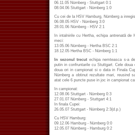
06.11.05 Nürnberg - Stuttgart 0:1
08.04.06 Stuttgart - Nürnberg 1:0
Cu cei de la HSV Hamburg, Nürnberg a inregist
06.08.05 HSV - Nürnberg 3:0
28.01.06 Nürnberg - HSV 2:1
In intalnirile cu Hertha, echipa antrenată de
meci:
13.05.06 Nürnberg - Hertha BSC 2:1
18.12.05 Hertha BSC - Nürnberg 1:1
In sezonul trecut
echipa nemteasca s-a des
putin in confruntarile cu Stuttgart. Cele doua 
doua ori in campionat si o data in Finala Cup
Nürnberg a obtinut rezultate mari, reusind s
atat cele 6 puncte puse in joc in campionat cat
In campionat:
12.08.06 Stuttgart - Nürnberg 0:3
27.01.07 Nürnberg - Stuttgart 4:1
In finala Cupei:
26.05.07 Stuttgart - Nürnberg 2:3(d.p.)
Cu HSV Hamburg:
09.12.06 Hamburg - Nürnberg 0:0
12.05.07 Nürnberg - Hamburg 0:2