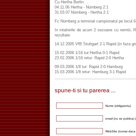
Cu Hertha Berlin:
04.11.06 Hertha - Nürnberg 2:1
31.03.07 Nürnberg - Hertha 2:1
Fc Nürnberg a terminat campionatul pe locul 6(
In intalnirile de acum 2 sezoane cu nemtii, R
rezultate:
14.12.2005 VfB Stuttgart 2-1 Rapid (in faza gr
15.02.2006 1/16 tur:Hertha 0-1 Rapid
23.02.2006 1/16 retur: Rapid 2-0 Hertha
09.03.2006 1/8 tur: Rapid 2-0 Hamburg
15.03.2006 1/8 retur: Hamburg 3-1 Rapid
spune-ti si tu parerea ...
Nume (obligatoriu)
email (nu se publica) (
WebSite (numai daca 