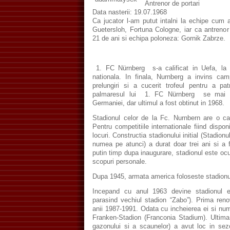
Antrenor de portari
Data nasterii: 19.07.1968
Ca jucator l-am putut intalni la echipe cum 
Guetersloh, Fortuna Cologne, iar ca antrenor
21 de ani si echipa poloneza: Gornik Zabrze.
1. FC Nürnberg s-a calificat in Uefa, la 
nationala. In finala, Nurnberg a invins ca
prelungiri si a cucerit trofeul pentru a pat
palmaresul lui 1. FC Nürnberg se mai af
Germaniei, dar ultimul a fost obtinut in 1968.
Stadionul celor de la Fc. Nurnbern are o ca
Pentru competitiile internationale fiind dispo
locuri. Constructia stadionului initial (Stadion
numea pe atunci) a durat doar trei ani si a 
putin timp dupa inaugurare, stadionul este ocup
scopuri personale.
Dupa 1945, armata america foloseste stadionul
Incepand cu anul 1963 devine stadionul e
parasind vechiul stadion “Zabo”). Prima reno
anii 1987-1991. Odata cu incheierea ei si num
Franken-Stadion (Franconia Stadium). Ultima
gazonului si a scaunelor) a avut loc in se