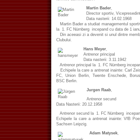
Martin Bader
,
Director sportiv, Vicepresedin
Data nasterii: 14.02.1968
Martin Bader a studiat managementul sportiv s
la 1. FC Nürnberg incepand cu data de 1 ianu
Din aceeasi zi a devenit si unul dintre membri
Clubului.
Hans Meyer
,
Antrenor principal
Data nasterii: 3.11.1942
Antrenor principal la 1. FC Nürnberg incepan
Echipele la care a antrenat inainte: Carl Ze
FC, Union Berlin, Twente Enschede, Boru
BSC Berlin.
Jurgen Raab
,
Antrenor secund
Data Nasterii: 20.12.1958
Antrenor secund la 1. FC Nürnberg incepand
Echipele la care a antrenat inainte: VfB Po
Sachsen Leipzig.
Adam Matysek
,