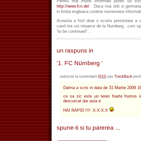
Pentru mai multe informatii puteti sa vizita
http://www.fcn.de/
. Daca mai stiti si germana
in limba engleaza contine numeroase informatii
Aceasta a fost doar o scurta prezentare a cl
cand ma voi intoarce de la Nurnberg…cum spun
“to be continued”…
un raspuns in
'1. FC Nürnberg '
subscrie la comentarii
RSS
sau
TrackBack
pent
Dalma a scris in data de
31 Martie 2008 1
ce sa zic este un teren foarte frumos 
descurcat dar asta e
HAI RAPID !!!! :X:X:X:X
spune-ti si tu parerea ...