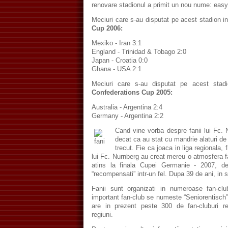
renovare stadionul a primit un nou nume: easy
Meciuri care s-au disputat pe acest stadion i
Cup 2006:
Mexiko - Iran 3:1
England - Trinidad & Tobago 2:0
Japan - Croatia 0:0
Ghana - USA 2:1
Meciuri care s-au disputat pe acest stad
Confederations Cup 2005:
Australia - Argentina 2:4
Germany - Argentina 2:2
Cand vine vorba despre fanii lui Fc
decat ca au stat cu mandrie alaturi de c
trecut. Fie ca joaca in liga regionala,
lui Fc. Nurnberg au creat mereu o atmosfera fa
atins la finala Cupei Germanie - 2007, de
“recompensati” intr-un fel. Dupa 39 de ani, in s
Fanii sunt organizati in numeroase fan-clu
important fan-club se numeste “Seniorentisch” 
are in prezent peste 300 de fan-cluburi re
regiuni.