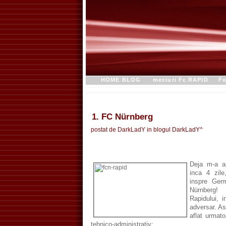
HOME BLOG
meciuri Fc RAPID
Fo
1. FC Nürnberg
postat de DarkLadY in blogul
DarkLadY^
Deja m-a ap
inca 4 zil
inspre Germ
Nürnberg!
Rapidului, 
adversar. A
aflat urmat
tehnico-administrativ: