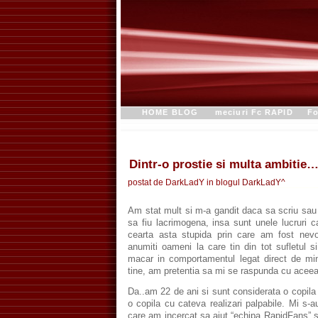
HOME BLOG
meciuri Fc RAPID
Fo
Dintr-o prostie si multa ambitie
postat de DarkLadY in blogul
DarkLadY^
Am stat mult si m-a gandit daca sa scriu sau
sa fiu lacrimogena, insa sunt unele lucruri 
cearta asta stupida prin care am fost nevo
anumiti oameni la care tin din tot sufletul
macar in comportamentul legat direct de m
tine, am pretentia sa mi se raspunda cu acee
Da..am 22 de ani si sunt considerata o copila 
o copila cu cateva realizari palpabile. Mi s-a
care am incercat sa ajut “echipa RapidFans” s