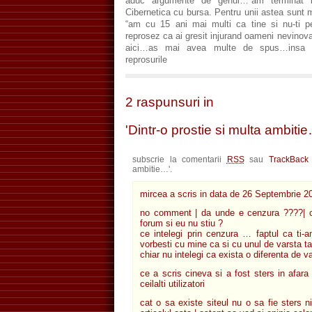
aduc argumente de genul…”am terminat li
Cibernetica cu bursa. Pentru unii astea sunt 
“am cu 15 ani mai multi ca tine si nu-ti p
reprosez ca ai gresit injurand oameni nevinov
aici…as mai avea multe de spus…insa 
reprosurile
2 raspunsuri in
'Dintr-o prostie si multa ambitie
subscrie la comentarii
RSS
sau
TrackBac
ambitie…'.
mircea
a scris in data de
26 Septembrie 2
no comment | da unde e cenzura ????| c
forum si eu nu stiu ?
ce intelegi prin cenzura … faptul ca ti-
vorbesti cu mine ca si cu unul de varsta ta
chiar nu intelegi ca exista o diferenta de v
ce a scris cineva si a fost sters in afara 
ceilalti utilizatori
cat o sa existe siteul nu o sa fie sters 