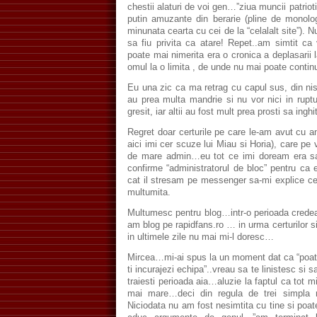
chestii alaturi de voi gen…”ziua muncii patriot
putin amuzante din berarie (pline de monolog
minunata cearta cu cei de la “celalalt site”). N
sa fiu privita ca atare! Repet..am simtit ca
poate mai nimerita era o cronica a deplasarii
omul la o limita , de unde nu mai poate contin
Eu una zic ca ma retrag cu capul sus, din nis
au prea multa mandrie si nu vor nici in rupt
gresit, iar altii au fost mult prea prosti sa inghi
Regret doar certurile pe care le-am avut cu anu
aici imi cer scuze lui Miau si Horia), care p
de mare admin…eu tot ce imi doream era sa 
confirme “administratorul de bloc” pentru ca 
cat il stresam pe messenger sa-mi explice ce
multumita.
Multumesc pentru blog…intr-o perioada crede
am blog pe rapidfans.ro … in urma certurilor si
in ultimele zile nu mai mi-l doresc…
Mircea…mi-ai spus la un moment dat ca “poate
ti incurajezi echipa”..vreau sa te linistesc si 
traiesti perioada aia…aluzie la faptul ca tot m
mai mare…deci din regula de trei simpla r
Niciodata nu am fost nesimtita cu tine si poate