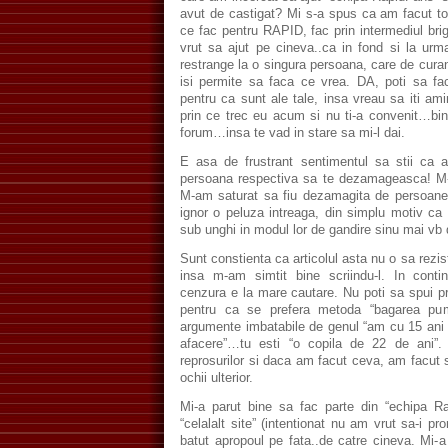
avut de castigat? Mi s-a spus ca am facut to
ce fac pentru RAPID, fac prin intermediul brig
vrut sa ajut pe cineva..ca in fond si la ur
restrange la o singura persoana, care de cur
isi permite sa faca ce vrea. DA, poti sa fac
pentru ca sunt ale tale, insa vreau sa iti am
prin ce trec eu acum si nu ti-a convenit…bi
forum…insa te vad in stare sa mi-l dai.
E asa de frustrant sentimentul sa stii ca a
persoana respectiva sa te dezamageasca! M-
M-am saturat sa fiu dezamagita de persoanel
ignor o peluza intreaga, din simplu motiv ca
sub unghi in modul lor de gandire sinu mai v
Sunt constienta ca articolul asta nu o sa rezi
insa m-am simtit bine scriindu-l. In conti
cenzura e la mare cautare. Nu poti sa spui pr
pentru ca se prefera metoda “bagarea pum
argumente imbatabile de genul “am cu 15 ani m
afacere”…tu esti “o copila de 22 de ani”.
reprosurilor si daca am facut ceva, am facut 
ochii ulterior.
Mi-a parut bine sa fac parte din “echipa 
“celalalt site” (intentionat nu am vrut sa-i
batut apropoul pe fata..de catre cineva. Mi-a